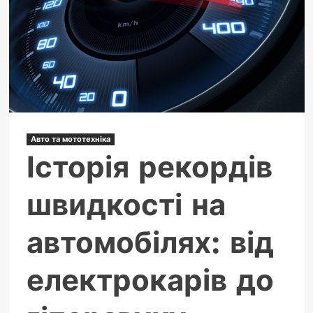
лідирує
у
2026
Авто та мототехніка
Історія рекордів
швидкості на
автомобілях: від
електрокарів до