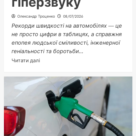
гіперзвуку
Олександр Троценко
08/07/2026
Рекорди швидкості на автомобілях — це
не просто цифри в таблицях, а справжня
епопея людської сміливості, інженерної
геніальності та боротьби...
Докладніше
Читати далі
про
Історія
рекордів
швидкості
на
автомобілях:
від
електрокарів
до