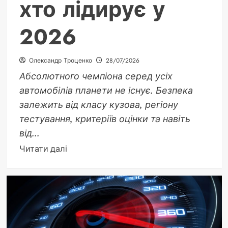
хто лідирує у
2026
Олександр Троценко
28/07/2026
Абсолютного чемпіона серед усіх
автомобілів планети не існує. Безпека
залежить від класу кузова, регіону
тестування, критеріїв оцінки та навіть
від...
Докладніше
Читати далі
про
Найбезпечніша
машина
в
світі:
хто