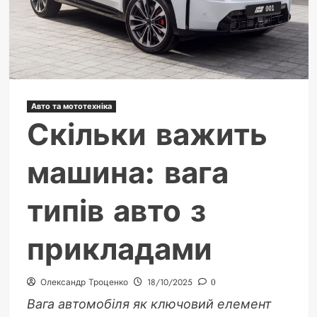
і
штрафи
2024-
2025
Авто та мототехніка
Скільки важить
машина: вага
типів авто з
прикладами
Олександр Троценко
18/10/2025
0
Вага автомобіля як ключовий елемент