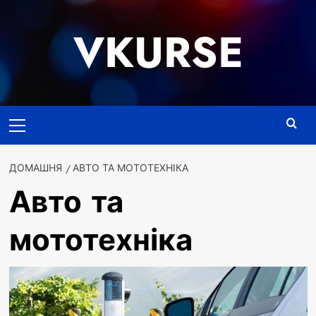
Перейти
до
VKURSE
вмісту
Основне
меню
ДОМАШНЯ
АВТО ТА МОТОТЕХНІКА
Авто та
мототехніка