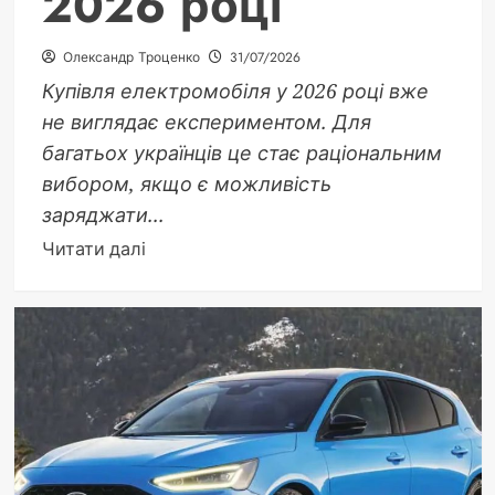
2026 році
Олександр Троценко
31/07/2026
Купівля електромобіля у 2026 році вже
не виглядає експериментом. Для
багатьох українців це стає раціональним
вибором, якщо є можливість
заряджати...
Докладніше
Читати далі
про
Чи
варто
купувати
електромобіль
у
2026
році