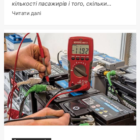
кількості пасажирів і того, скільки...
Докладніше
Читати далі
про
Який
автомобіль
краще
купити
у
2026
році