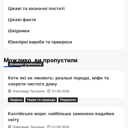
Цікаві та визначні постаті
Цікаві факти
Шкідники
Ювелірні вироби та прикраси
Можливо, ви пропустили
Домашні улюбленці
Коти які не линяють: реальні породи, міфи та
секрети чистого дому
Олександр Троценко
07/08/2026
Людина
Наука та природа
Подорожі
Каспійське море: найбільша замкнена водойма
світу
Олександр Троценко
07/08/2026