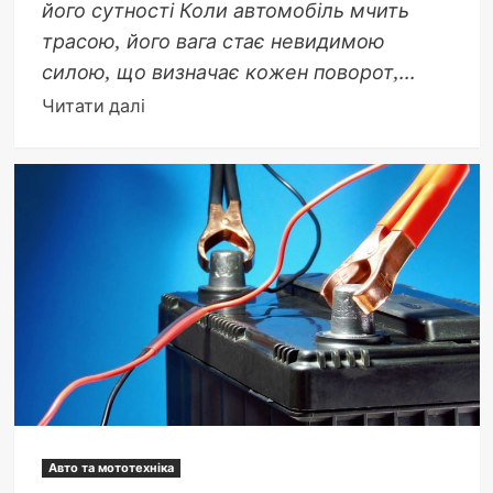
його сутності Коли автомобіль мчить
трасою, його вага стає невидимою
силою, що визначає кожен поворот,...
Докладніше
Читати далі
про
Скільки
важить
машина:
вага
типів
авто
з
прикладами
Авто та мототехніка