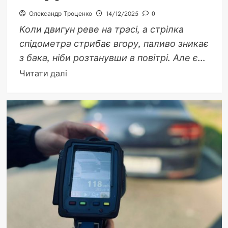
Олександр Троценко
14/12/2025
0
Коли двигун реве на трасі, а стрілка
спідометра стрибає вгору, паливо зникає
з бака, ніби розтанувши в повітрі. Але є...
Докладніше
Читати далі
про
При
якій
швидкості
найменший
розхід
палива:
секрети
економії
для
кожного
водія