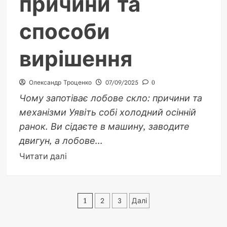
причини та
способи
вирішення
Олександр Троценко
07/09/2025
0
Чому запотіває лобове скло: причини та
механізми Уявіть собі холодний осінній
ранок. Ви сідаєте в машину, заводите
двигун, а лобове...
Докладніше
Читати далі
про
Чому
запотіває
Пагінація
1
2
3
Далі
лобове
записів
скло: