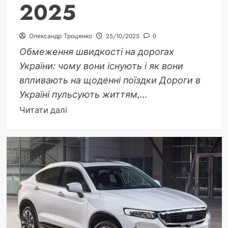
2025
Олександр Троценко
25/10/2025
0
Обмеження швидкості на дорогах
України: чому вони існують і як вони
впливають на щоденні поїздки Дороги в
Україні пульсують життям,...
Докладніше
Читати далі
про
На
скільки
можна
перевищити
швидкість
в
Україні:
толерантність