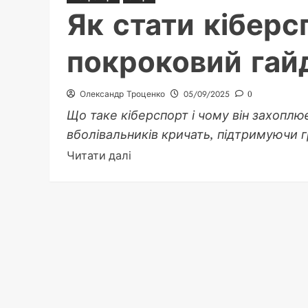
Як стати кібер
покроковий гайд
Олександр Троценко
05/09/2025
0
Що таке кіберспорт і чому він захоплює
вболівальників кричать, підтримуючи грав
Докладніше
Читати далі
про
Як
стати
кіберспортсменом:
покроковий
гайд
для
новачків