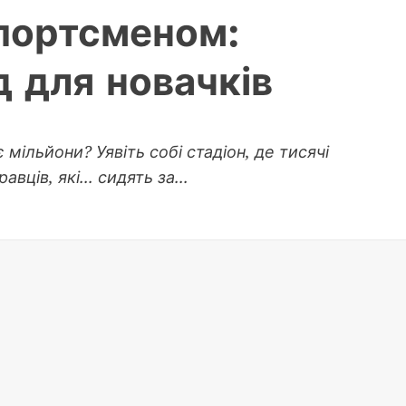
спортсменом:
 для новачків
 мільйони? Уявіть собі стадіон, де тисячі
ців, які... сидять за...