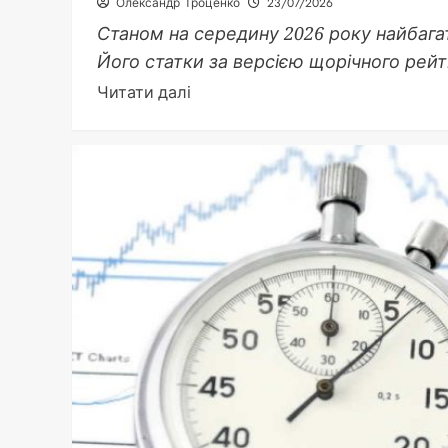
Олександр Троценко
23/07/2026
Станом на середину 2026 року найбаг
Його статки за версією щорічного рейти
Докладніше
Читати далі
про
Найбагатша
людина
в
світі
2026