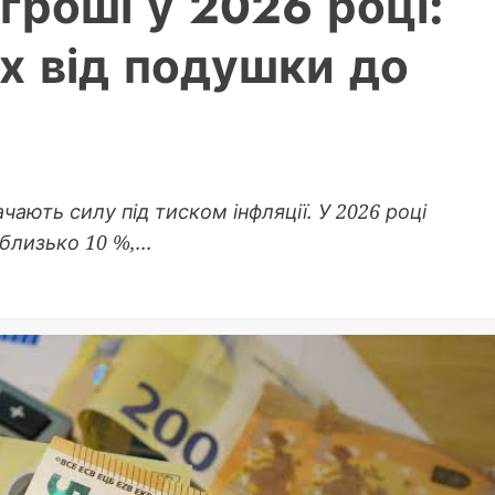
гроші у 2026 році:
х від подушки до
чають силу під тиском інфляції. У 2026 році
лизько 10 %,...