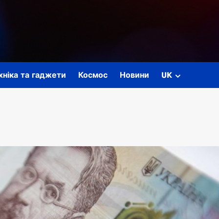
ехніка та гаджети
Космос
Новини
UK