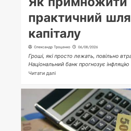
Як примножити 
практичний шля
капіталу
Олександр Троценко
06/08/2026
Гроші, які просто лежать, повільно втра
Національний банк прогнозує інфляцію б
Докладніше
Читати далі
про
Як
примножити
гроші
у
2026
році: