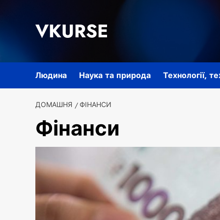
Перейти
до
VKURSE
вмісту
Людина
Наука та природа
Технології, т
ДОМАШНЯ
ФІНАНСИ
Фінанси