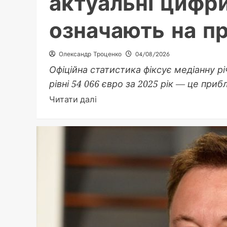
актуальні цифр
означають на п
Олександр Троценко
04/08/2026
Офіційна статистика фіксує медіанну р
рівні 54 066 євро за 2025 рік — це прибл
Докладніше
Читати далі
про
Середня
зарплата
в
Німеччині:
актуальні
цифри
2026
та
що