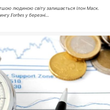
атшою людиною світу залишається Ілон Маск.
нгу Forbes у березні...