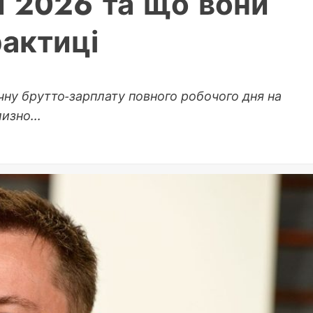
и 2026 та що вони
рактиці
ічну брутто-зарплату повного робочого дня на
изно...