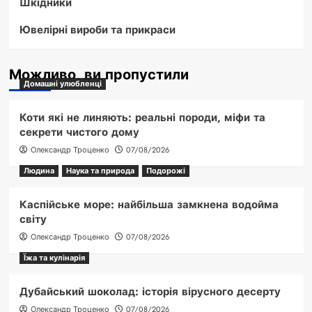
Шкідники
Ювелірні вироби та прикраси
Можливо, ви пропустили
Домашні улюбленці
Коти які не линяють: реальні породи, міфи та
секрети чистого дому
Олександр Троценко
07/08/2026
Людина
Наука та природа
Подорожі
Каспійське море: найбільша замкнена водойма
світу
Олександр Троценко
07/08/2026
Їжа та кулінарія
Дубайський шоколад: історія вірусного десерту
Олександр Троценко
07/08/2026