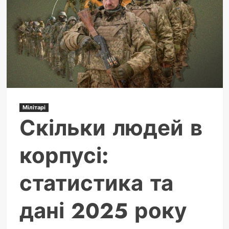
зарплата
в
Україні
у
2025
році
Мілітарі
Скільки людей в
корпусі:
статистика та
дані 2025 року