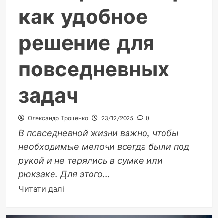
как удобное
решение для
повседневных
задач
Олександр Троценко
23/12/2025
0
В повседневной жизни важно, чтобы
необходимые мелочи всегда были под
рукой и не терялись в сумке или
рюкзаке. Для этого...
Докладніше
Читати далі
про
EDC