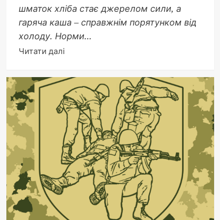
шматок хліба стає джерелом сили, а
гаряча каша – справжнім порятунком від
холоду. Норми...
Докладніше
Читати далі
про
Норми
харчування
ЗСУ:
таблиця
2025
та
повний
огляд
раціонів