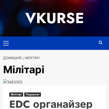
Перейти
до
VKURSE
вмісту
Основне
меню
ДОМАШНЯ
МІЛІТАРІ
Мілітарі
Мілітарі
Подорожі
EDC органайзер