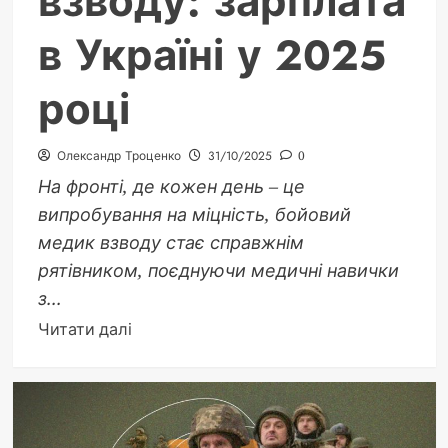
взводу: зарплата
в
в Україні у 2025
Україні
у
2025
році
році
Олександр Троценко
31/10/2025
0
На фронті, де кожен день – це
випробування на міцність, бойовий
медик взводу стає справжнім
рятівником, поєднуючи медичні навички
з...
Докладніше
Читати далі
про
Бойовий
медик
взводу: