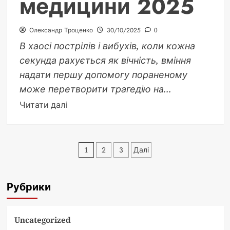
медицини 2025
Олександр Троценко
30/10/2025
0
В хаосі пострілів і вибухів, коли кожна
секунда рахується як вічність, вміння
надати першу допомогу пораненому
може перетворити трагедію на...
Докладніше
Читати далі
про
Надання
допомоги
Пагінація
1
2
3
Далі
пораненим
записів
в
умовах
Рубрики
бойових
дій:
повний
Uncategorized