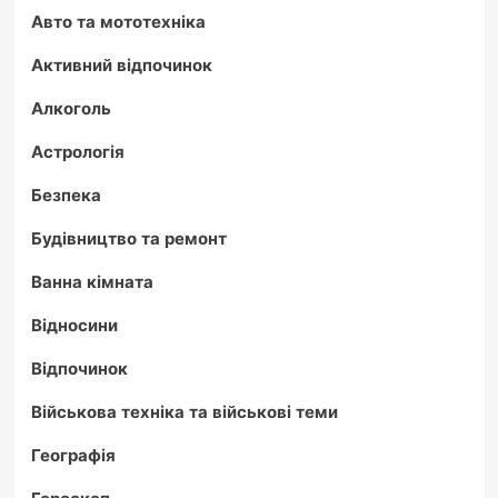
посібник
Авто та мототехніка
з
тактичної
Активний відпочинок
медицини
Алкоголь
2025
Астрологія
Безпека
Будівництво та ремонт
Ванна кімната
Відносини
Відпочинок
Військова техніка та військові теми
Географія