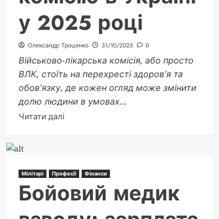
у 2025 році
Олександр Троценко
31/10/2025
0
Військово-лікарська комісія, або просто
ВЛК, стоїть на перехресті здоров'я та
обов'язку, де кожен огляд може змінити
долю людини в умовах...
Докладніше
Читати далі
про
ВЛК
це:
Все
Мілітарі
Професії
Фінанси
про
Бойовий медик
військово-
лікарську
комісію