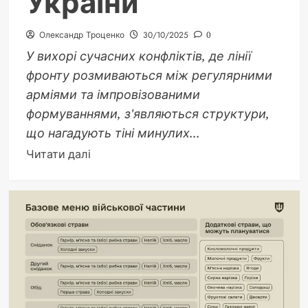
України
Олександр Троценко
30/10/2025
0
У вихорі сучасних конфліктів, де лінії
фронту розмиваються між регулярними
арміями та імпровізованими
формуваннями, з'являються структури,
що нагадують тіні минулих...
Докладніше
Читати далі
про
Шторм-
Z:
Штрафні
Підрозділи
РФ
у
Війні
Проти