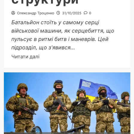
Олександр Троценко
31/10/2025
0
Батальйон стоїть у самому серці
військової машини, як серцебиття, що
пульсує в ритмі битв і маневрів. Цей
підрозділ, що з'явився...
Докладніше
Читати далі
про
Скільки
людей
в
батальйоні:
детальний
розбір
військової
чисельності
та