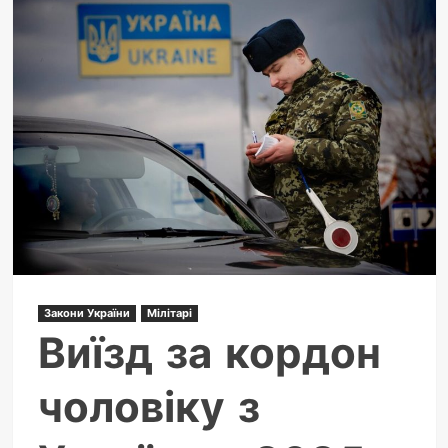
органайзер
как
удобное
решение
для
повседневных
задач
Закони України
Мілітарі
Виїзд за кордон
чоловіку з