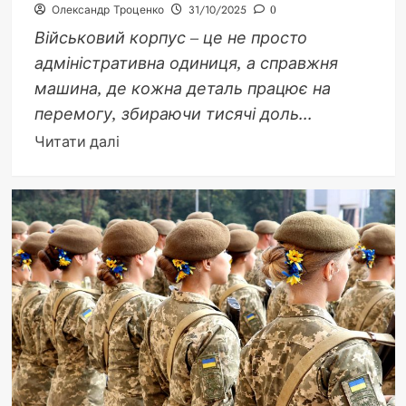
Олександр Троценко
31/10/2025
0
Військовий корпус – це не просто
адміністративна одиниця, а справжня
машина, де кожна деталь працює на
перемогу, збираючи тисячі доль...
Докладніше
Читати далі
про
Скільки
людей
в
корпусі:
статистика
та
дані
2025
року