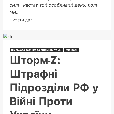
сили, настає той особливий день, коли
ми...
Докладніше
Читати далі
про
Привітання
з
Днем
Військова техніка та військові теми
Мілітарі
Сержанта:
Шторм-Z:
Історія,
Традиції
Штрафні
та
Натхненні
Підрозділи РФ у
Ідеї
Війні Проти