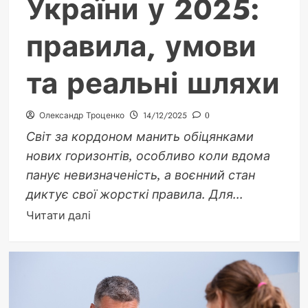
України у 2025:
правила, умови
та реальні шляхи
Олександр Троценко
14/12/2025
0
Світ за кордоном манить обіцянками
нових горизонтів, особливо коли вдома
панує невизначеність, а воєнний стан
диктує свої жорсткі правила. Для...
Докладніше
Читати далі
про
Виїзд
за
кордон
чоловіку