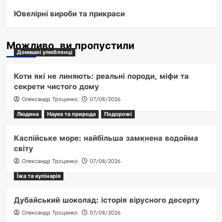
Ювелірні вироби та прикраси
Можливо, ви пропустили
Домашні улюбленці
Коти які не линяють: реальні породи, міфи та
секрети чистого дому
Олександр Троценко
07/08/2026
Людина
Наука та природа
Подорожі
Каспійське море: найбільша замкнена водойма
світу
Олександр Троценко
07/08/2026
Їжа та кулінарія
Дубайський шоколад: історія вірусного десерту
Олександр Троценко
07/08/2026