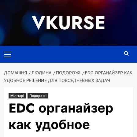
Перейти
до
VKURSE
вмісту
Основне
меню
ДОМАШНЯ
ЛЮДИНА
ПОДОРОЖІ
EDC ОРГАНАЙЗЕР КАК
УДОБНОЕ РЕШЕНИЕ ДЛЯ ПОВСЕДНЕВНЫХ ЗАДАЧ
Мілітарі
Подорожі
EDC органайзер
как удобное