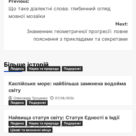
Post
Previous:
Що таке діалектні слова: глибинний огляд
navigation
мовної мозаїки
Next:
Знаменник геометричної прогресії: повне
пояснення з прикладами та секретами
Більше історій
Людина
Наука та природа
Подорожі
Каспійське море: найбільша замкнена водойма
світу
Олександр Троценко
07/08/2026
Людина
Подорожі
Найвища статуя світу: Статуя Єдності в Індії
Людина
Наука та природа
Подорожі
Олександр Троценко
06/08/2026
Цікаві та визначні місця