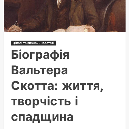
смартфонів
Цікаві та визначні постаті
Біографія
Вальтера
Скотта: життя,
творчість і
спадщина