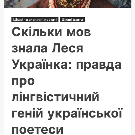
порожнечу
атома
та
Цікаві та визначні постаті
Цікаві факти
Скільки мов
започаткував
ядерну
знала Леся
фізику
Українка: правда
про
лінгвістичний
геній української
поетеси