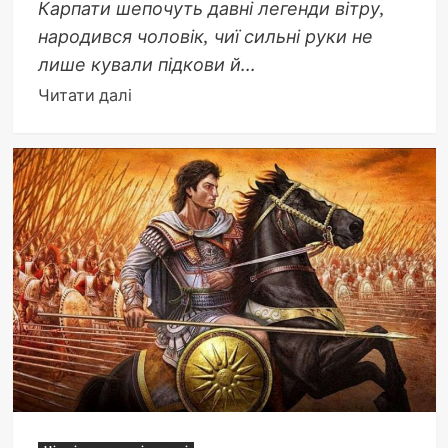
Карпати шепочуть давні легенди вітру,
народився чоловік, чиї сильні руки не
лише кували підкови й...
Докладніше
Читати далі
про
Батько
Івана
Франка:
Яків
Франко
–
коваль
з
Нагуєвич