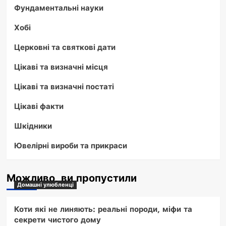
Фундаментальні науки
Хобі
Церковні та святкові дати
Цікаві та визначні місця
Цікаві та визначні постаті
Цікаві факти
Шкідники
Ювелірні вироби та прикраси
Можливо, ви пропустили
Домашні улюбленці
Коти які не линяють: реальні породи, міфи та
секрети чистого дому