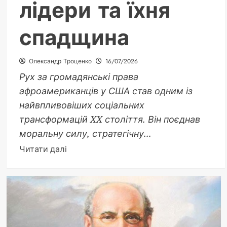
лідери та їхня
спадщина
Олександр Троценко
16/07/2026
Рух за громадянські права
афроамериканців у США став одним із
найвпливовіших соціальних
трансформацій XX століття. Він поєднав
моральну силу, стратегічну...
Докладніше
Читати далі
про
Хто
очолив
рух
за
права