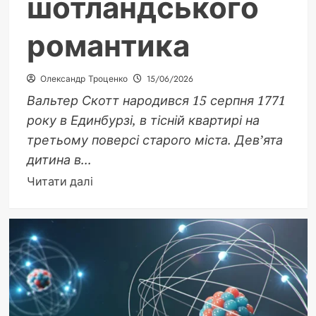
шотландського
романтика
Олександр Троценко
15/06/2026
Вальтер Скотт народився 15 серпня 1771
року в Единбурзі, в тісній квартирі на
третьому поверсі старого міста. Дев’ята
дитина в...
Докладніше
Читати далі
про
Біографія
Вальтера
Скотта:
життя,
творчість
і