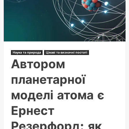
спадщина
шотландського
романтика
Наука та природа
Цікаві та визначні постаті
Автором
планетарної
моделі атома є
Ернест
Резерфорд: як