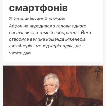
смартфонів
Олександр Троценко
03/07/2026
Айфон не народився з голови одного
винахідника в темній лабораторії. Його
створила велика команда інженерів,
дизайнерів і менеджерів Apple, де...
Докладніше
Читати далі
про
Хто
придумав
айфон:
команда,
яка
змінила
світ