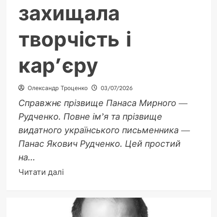
захищала
творчість і
кар’єру
Олександр Троценко
03/07/2026
Справжнє прізвище Панаса Мирного —
Рудченко. Повне ім’я та прізвище
видатного українського письменника —
Панас Якович Рудченко. Цей простий
на...
Докладніше
Читати далі
про
Справжнє
прізвище