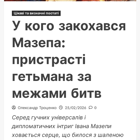
поетеси
Цікаві та визначні постаті
У кого закохався
Мазепа:
пристрасті
гетьмана за
межами битв
Олександр Троценко
25/02/2026
0
Серед гучних універсалів і
дипломатичних інтриг Івана Мазепи
ховається серце, що билося з шаленою