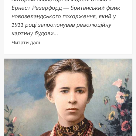
Ернест Резерфорд — британський фізик
новозеландського походження, який у
1911 році запропонував революційну
картину будови...
Докладніше
Читати далі
про
Автором
планетарної
моделі
атома
є
Ернест
Резерфорд:
як
один
експеримент
розкрив