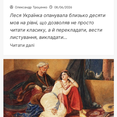
Олександр Троценко
08/06/2026
Леся Українка опанувала близько десяти
мов на рівні, що дозволяв не просто
читати класику, а й перекладати, вести
листування, викладати...
Докладніше
Читати далі
про
Скільки
мов
знала
Леся
Українка:
правда
про
лінгвістичний
геній
української