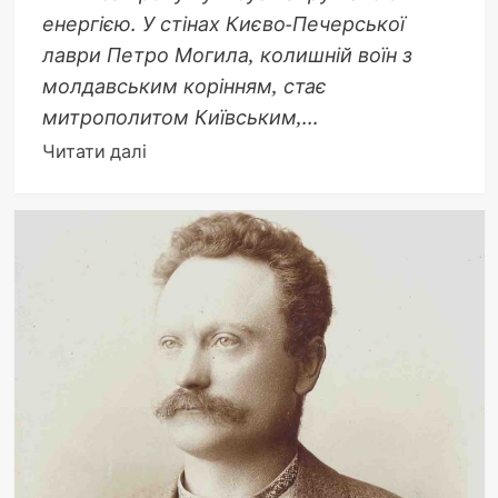
енергією. У стінах Києво-Печерської
лаври Петро Могила, колишній воїн з
молдавським корінням, стає
митрополитом Київським,...
Докладніше
Читати далі
про
Реформи
Петра
Могили:
Відродження
церкви
та
освіти
в
Україні