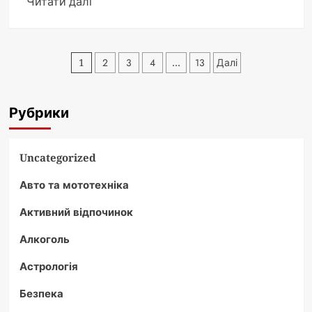
Докладніше
Читати далі
про
Чому
Олександра
Пагінація
1
2
3
4
…
13
Далі
Македонського
записів
називали
Великим
Рубрики
Uncategorized
Авто та мототехніка
Активний відпочинок
Алкоголь
Астрологія
Безпека