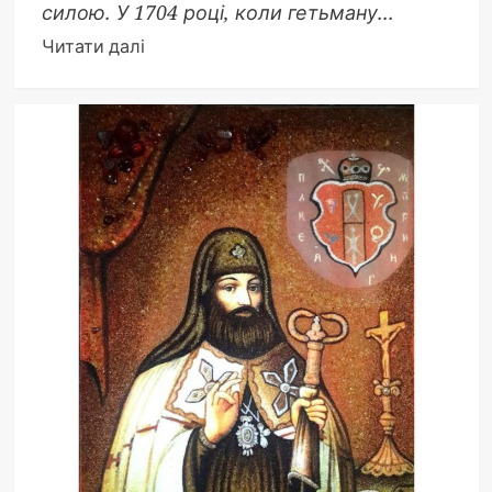
силою. У 1704 році, коли гетьману...
Докладніше
Читати далі
про
У
кого
закохався
Мазепа:
пристрасті
гетьмана
за
межами
битв