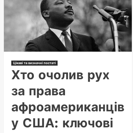
Цікаві та визначні постаті
Хто очолив рух
за права
афроамериканців
у США: ключові