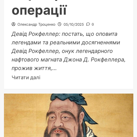
операції
Олександр Троценко
05/10/2025
0
Девід Рокфеллер: постать, що оповита
легендами та реальними досягненнями
Девід Рокфеллер, онук легендарного
нафтового магната Джона Д. Рокфеллера,
прожив життя,...
Докладніше
Читати далі
про
Рокфеллер
пересадка
серця:
правда
і
міфи