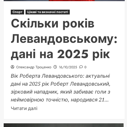
Спорт
Цікаві та визначні постаті
Скільки років
Левандовському:
дані на 2025 рік
Олександр Троценко
16/10/2025
0
Вік Роберта Левандовського: актуальні
дані на 2025 рік Роберт Левандовський,
зірковий нападник, який забиває голи з
неймовірною точністю, народився 21...
Докладніше
Читати далі
про
Скільки