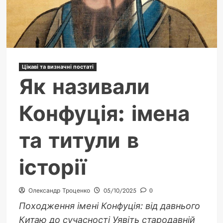
про
операції
Цікаві та визначні постаті
Як називали
Конфуція: імена
та титули в
історії
Олександр Троценко
05/10/2025
0
Походження імені Конфуція: від давнього
Китаю до сучасності Уявіть стародавній