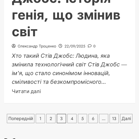
генія, що змінив
світ
Олександр Троценко
22/09/2025
0
Хто такий Стів Джобс: Людина, яка
змінила технологічний світ Стів Джобс —
ім’я, що стало синонімом інновацій,
сміливості та безкомпромісного...
Докладніше
Читати далі
про
Хто
такий
Пагінація
Попередній
1
2
3
4
5
6
…
13
Далі
Стів
записів
Джобс:
історія