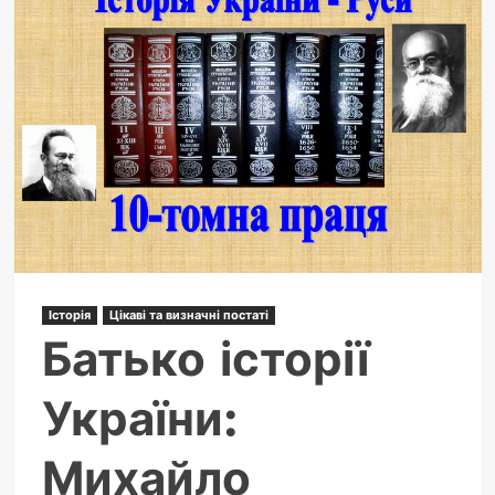
Історія
Цікаві та визначні постаті
Батько історії
України:
Михайло