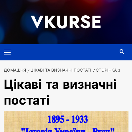
Перейти
до
VKURSE
вмісту
Основне
меню
ДОМАШНЯ
ЦІКАВІ ТА ВИЗНАЧНІ ПОСТАТІ
СТОРІНКА 3
Цікаві та визначні
постаті