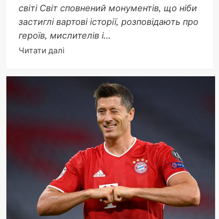
світі Світ сповнений монументів, що ніби
застиглі вартові історії, розповідають про
героїв, мислителів і...
Докладніше
Читати далі
про
Кому
найбільше
пам’ятників
у
світі:
рекорд
Тараса
Шевченка