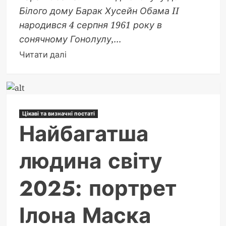
Білого дому Барак Хусейн Обама II
народився 4 серпня 1961 року в
сонячному Гонолулу,...
Докладніше
Читати далі
про
44-
й
президент
Цікаві та визначні постаті
США:
Найбагатша
біографія
Барака
людина світу
Обами
2025: портрет
Ілона Маска