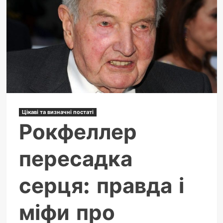
та
значення
в
буддизмі
Цікаві та визначні постаті
Рокфеллер
пересадка
серця: правда і
міфи про