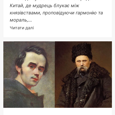
Китай, де мудрець блукає між
князівствами, проповідуючи гармонію та
мораль,...
Докладніше
Читати далі
про
Як
називали
Конфуція:
імена
та
титули
в
історії