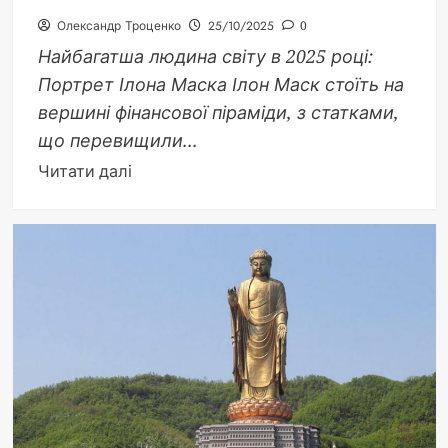
Олександр Троценко
25/10/2025
0
Найбагатша людина світу в 2025 році:
Портрет Ілона Маска Ілон Маск стоїть на
вершині фінансової піраміди, з статками,
що перевищили...
Докладніше
Читати далі
про
Найбагатша
людина
світу
2025:
портрет
Ілона
Маска