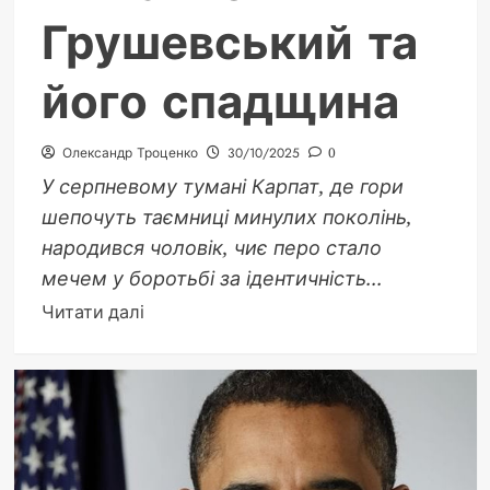
Грушевський та
його спадщина
Олександр Троценко
30/10/2025
0
У серпневому тумані Карпат, де гори
шепочуть таємниці минулих поколінь,
народився чоловік, чиє перо стало
мечем у боротьбі за ідентичність...
Докладніше
Читати далі
про
Батько
історії
України:
Михайло
Грушевський