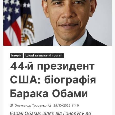
та
його
спадщина
Історія
Цікаві та визначні постаті
44-й президент
США: біографія
Барака Обами
Олександр Троценко
25/10/2025
0
Барак Обама: шлях від Гонолулу до