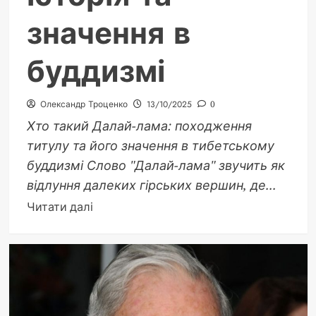
значення в
буддизмі
Олександр Троценко
13/10/2025
0
Хто такий Далай-лама: походження
титулу та його значення в тибетському
буддизмі Слово "Далай-лама" звучить як
відлуння далеких гірських вершин, де...
Докладніше
Читати далі
про
Далай
лама
це:
походження,
історія