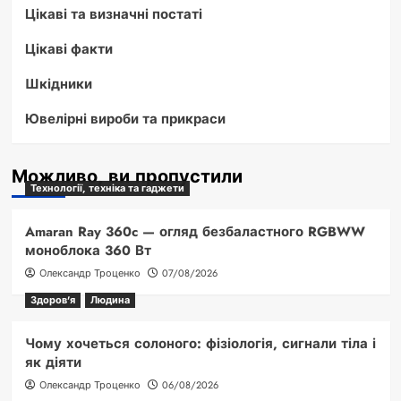
Цікаві та визначні постаті
Цікаві факти
Шкідники
Ювелірні вироби та прикраси
Можливо, ви пропустили
Технології, техніка та гаджети
Amaran Ray 360c — огляд безбаластного RGBWW
моноблока 360 Вт
Олександр Троценко
07/08/2026
Здоров'я
Людина
Чому хочеться солоного: фізіологія, сигнали тіла і
як діяти
Олександр Троценко
06/08/2026