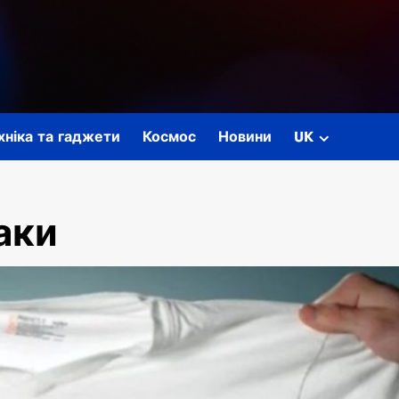
ехніка та гаджети
Космос
Новини
UK
аки