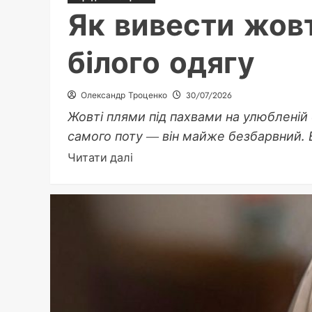
Як вивести жовт
білого одягу
Олександр Троценко
30/07/2026
Жовті плями під пахвами на улюбленій б
самого поту — він майже безбарвний. В
Докладніше
Читати далі
про
Як
вивести
жовті
плями
від
поту
з