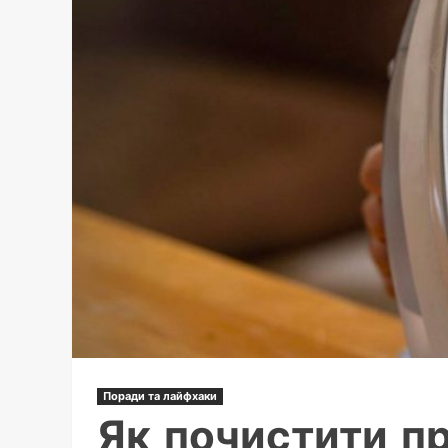
білого
одягу
Поради та лайфхаки
Як почистити пр