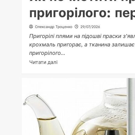
пригорілого: пе
Олександр Троценко
29/07/2026
Пригорілі плями на підошві праски з’я
крохмаль пригорає, а тканина залишає 
пригорілого...
Докладніше
Читати далі
про
Як
почистити
праску
від
пригорілого:
перевірені
способи