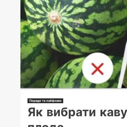
Поради та лайфхаки
Як вибрати каву