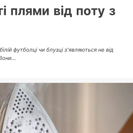
і плями від поту з
ілій футболці чи блузці з’являються не від
они...