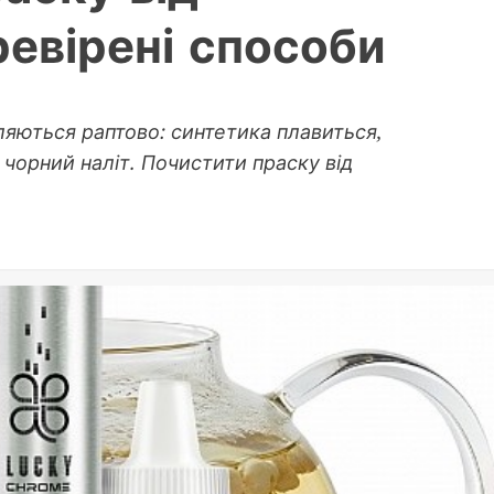
ревірені способи
вляються раптово: синтетика плавиться,
чорний наліт. Почистити праску від