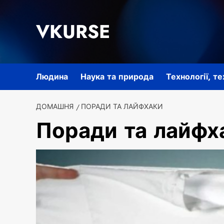
Перейти
до
VKURSE
вмісту
Людина
Наука та природа
Технології, т
ДОМАШНЯ
ПОРАДИ ТА ЛАЙФХАКИ
Поради та лайфх