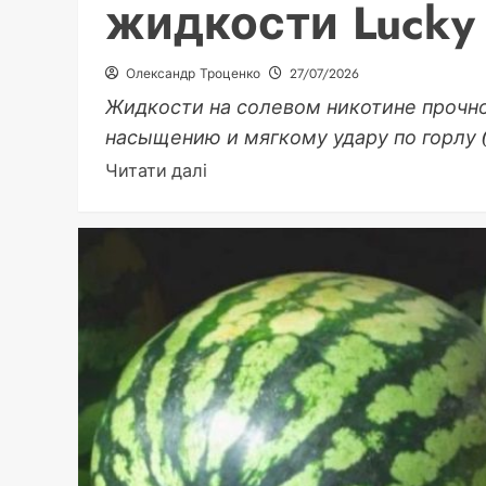
жидкости Lucky
Олександр Троценко
27/07/2026
Жидкости на солевом никотине прочн
насыщению и мягкому удару по горлу (t
Докладніше
Читати далі
про
Топ
популярных
вкусов
солевой
жидкости
Lucky