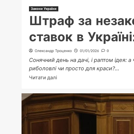
Закони України
Штраф за незак
ставок в Україн
Олександр Троценко
01/01/2026
0
Сонячний день на дачі, і раптом ідея: 
риболовлі чи просто для краси?...
Докладніше
Читати далі
про
Штраф
за
незаконно
викопаний
ставок
в