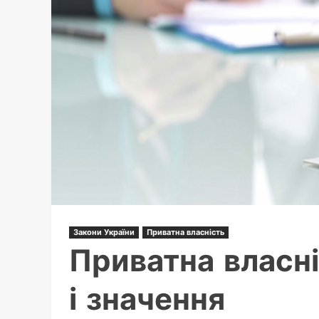
Закони України
Приватна власність
Приватна власні
і значення