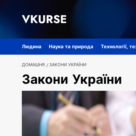
Перейти
до
VKURSE
вмісту
Людина
Наука та природа
Технології, т
ДОМАШНЯ
ЗАКОНИ УКРАЇНИ
Закони України