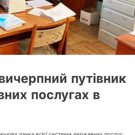
вичерпний путівник
вних послугах в
лючова ланка всієї системи державних послуг,