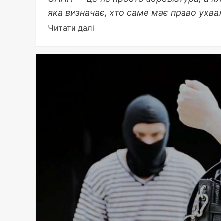
яка визначає, хто саме має право ухва
Докладніше
Читати далі
про
Що
таке
СНАП:
вичерпний
путівник
по
адміністративних
послугах
в
Україні