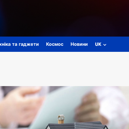
ехніка та гаджети
Космос
Новини
UK