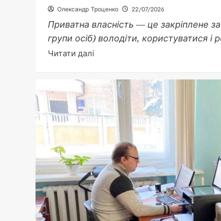
Олександр Троценко
22/07/2026
Приватна власність — це закріплене за
групи осіб) володіти, користуватися і
Докладніше
Читати далі
про
Приватна
власність
це:
суть,
права
і
значення