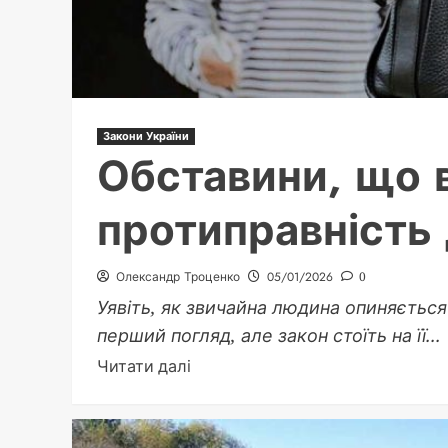
Закони України
Обставини, що
протиправність 
Олександр Троценко
05/01/2026
0
Уявіть, як звичайна людина опиняється в
перший погляд, але закон стоїть на її...
Докладніше
Читати далі
про
Обставини,
що