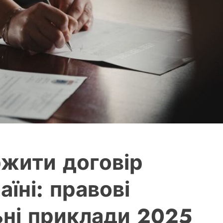
жити договір
їні: правові
ьні приклади 2025