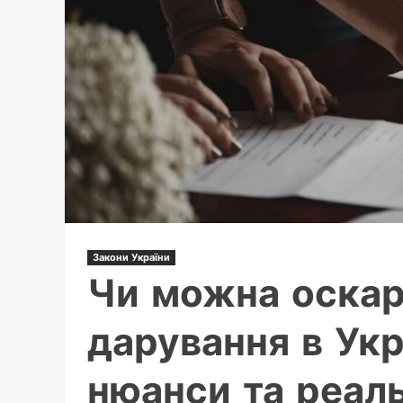
2025
в
Україні
Закони України
Чи можна оскар
дарування в Укра
нюанси та реал