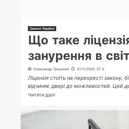
Закони України
Що таке ліцензі
занурення в світ
Олександр Троценко
27/11/2025
0
Ліцензія стоїть на перехресті закону, 
відчиняє двері до можливостей. Цей до
Докладніше
Читати далі
про
Що
таке
ліцензія: