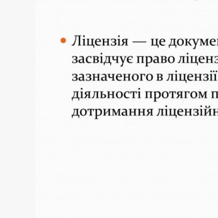
України
у
2025:
правила,
умови
та
реальні
шляхи