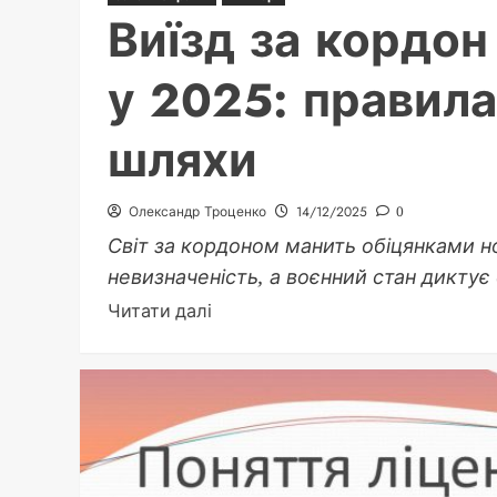
Виїзд за кордон
у 2025: правила
шляхи
Олександр Троценко
14/12/2025
0
Світ за кордоном манить обіцянками н
невизначеність, а воєнний стан диктує 
Докладніше
Читати далі
про
Виїзд
за
кордон
чоловіку
з