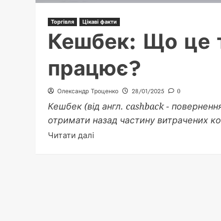
Торгівля
Цікаві факти
Кешбек: Що це т
працює?
Олександр Троценко
28/01/2025
0
Кешбек (від англ. cashback - поверненн
отримати назад частину витрачених кош
Докладніше
Читати далі
про
Кешбек:
Що
це
таке
та