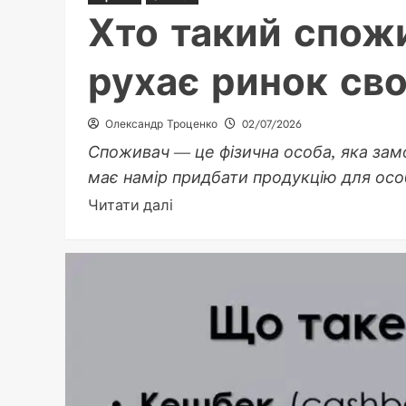
Хто такий спож
рухає ринок св
Олександр Троценко
02/07/2026
Споживач — це фізична особа, яка зам
має намір придбати продукцію для осо
Докладніше
Читати далі
про
Хто
такий
споживач:
людина,
що
рухає
ринок