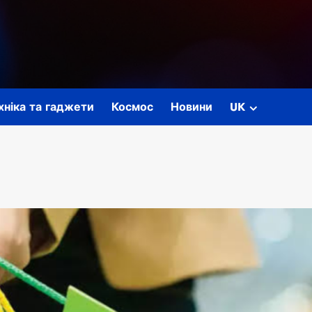
ехніка та гаджети
Космос
Новини
UK