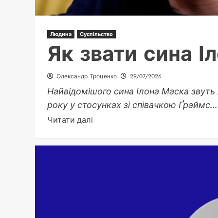
Людина
Суспільство
Як звати сина І
Олександр Троценко
29/07/2026
Найвідомішого сина Ілона Маска звуть 
року у стосунках зі співачкою Ґраймс...
Докладніше
Читати далі
про
Як
звати
сина
Ілона
Маска