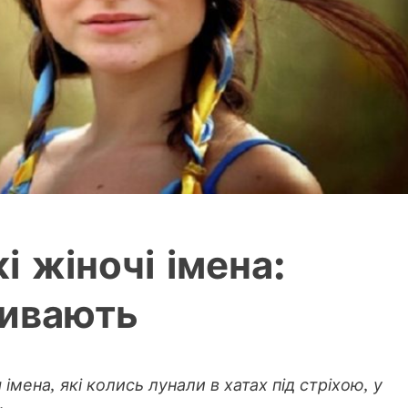
і жіночі імена:
живають
імена, які колись лунали в хатах під стріхою, у