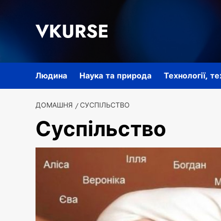
Перейти
до
VKURSE
вмісту
Людина
Наука та природа
Технології, т
ДОМАШНЯ
СУСПІЛЬСТВО
Суспільство