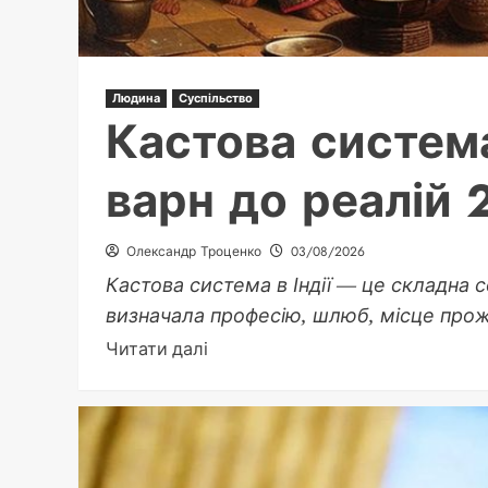
Людина
Суспільство
Кастова система 
варн до реалій 
Олександр Троценко
03/08/2026
Кастова система в Індії — це складна с
визначала професію, шлюб, місце прожи
Докладніше
Читати далі
про
Кастова
система
в
Індії: