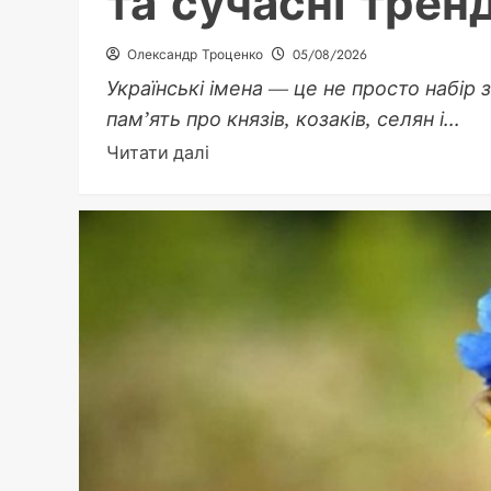
та сучасні трен
Олександр Троценко
05/08/2026
Українські імена — це не просто набір 
пам’ять про князів, козаків, селян і...
Докладніше
Читати далі
про
Українські
імена:
історія,
значення
та
сучасні
тренди
вибору