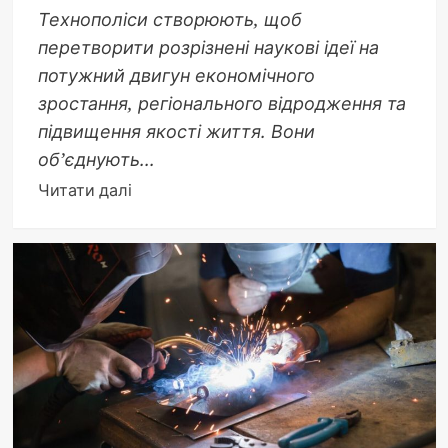
Технополіси створюють, щоб
перетворити розрізнені наукові ідеї на
потужний двигун економічного
зростання, регіонального відродження та
підвищення якості життя. Вони
об’єднують...
Докладніше
Читати далі
про
З
якою
метою
створюють
технополіси:
повний
розбір
інноваційних
екосистем