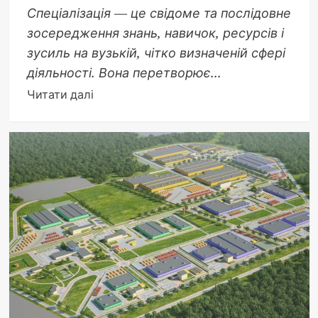
Спеціалізація — це свідоме та послідовне
зосередження знань, навичок, ресурсів і
зусиль на вузькій, чітко визначеній сфері
діяльності. Вона перетворює...
Докладніше
Читати далі
про
Що
таке
спеціалізація:
мистецтво
зосередження,
що
перетворює
звичайне
на
видатне