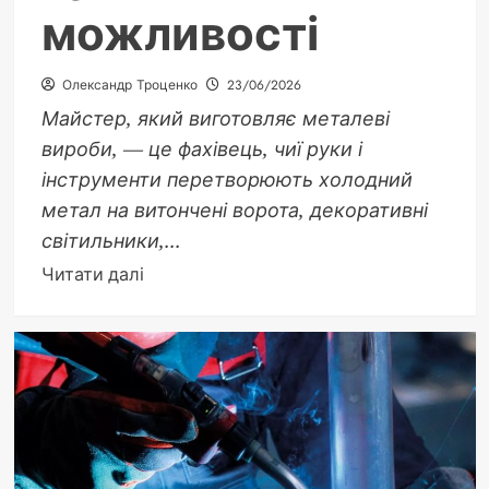
можливості
Олександр Троценко
23/06/2026
Майстер, який виготовляє металеві
вироби, — це фахівець, чиї руки і
інструменти перетворюють холодний
метал на витончені ворота, декоративні
світильники,...
Докладніше
Читати далі
про
Майстер
який
виготовляє
металеві
вироби:
професія,