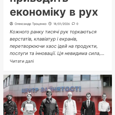
економіку в рух
Олександр Троценко
18/01/2026
0
Кожного ранку тисячі рук торкаються
верстатів, клавіатур і екранів,
перетворюючи хаос ідей на продукти,
послуги та інновації. Ця невидима сила,...
Докладніше
Читати далі
про
Трудові
ресурси:
двигун,
що
приводить
економіку
в