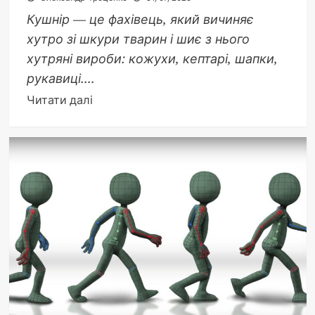
Кушнір — це фахівець, який вичиняє
хутро зі шкури тварин і шиє з нього
хутряні вироби: кожухи, кептарі, шапки,
рукавиці....
Докладніше
Читати далі
про
Кушнір
це:
ремесло,
що
породило
тисячі
прізвищ