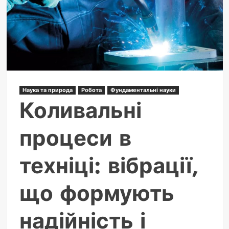
техніки
та
сучасні
можливості
Наука та природа
Робота
Фундаментальні науки
Коливальні
процеси в
техніці: вібрації,
що формують
надійність і