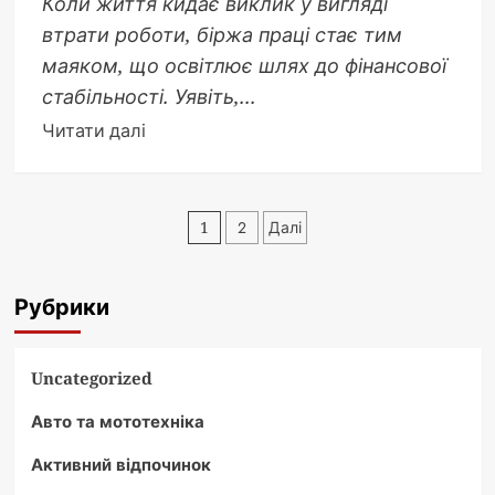
Коли життя кидає виклик у вигляді
втрати роботи, біржа праці стає тим
маяком, що освітлює шлях до фінансової
стабільності. Уявіть,...
Докладніше
Читати далі
про
Скільки
платить
Пагінація
1
2
Далі
біржа
записів
праці
в
Рубрики
Україні
2025:
деталі
Uncategorized
виплат
Авто та мототехніка
та
нюанси
Активний відпочинок