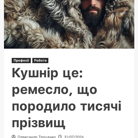
Професії
Робота
Кушнір це:
ремесло, що
породило тисячі
прізвищ
Олександр Троценко
31/07/2026