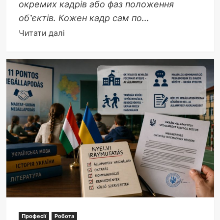
окремих кадрів або фаз положення
об’єктів. Кожен кадр сам по...
Докладніше
Читати далі
про
Анімація
це:
мистецтво,
що
перетворює
статичні
образи
на
живу
історію
Професії
Робота