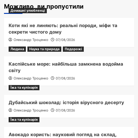
Можливо, ви пропустили
Домашні улюбленці
Коти які не линяють: реальні породи, міфи та
секрети чистого дому
Олександр Троценко
07/08/2026
Людина
Наука та природа
Подорожі
Каспійське море: найбільша замкнена водойма
світу
Олександр Троценко
07/08/2026
Їжа та кулінарія
Дубайський шоколад: історія вірусного десерту
Олександр Троценко
07/08/2026
Їжа та кулінарія
Авокадо користь: науковий погляд на склад,