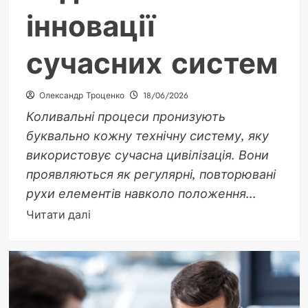
інновації
сучасних систем
Олександр Троценко
18/06/2026
Коливальні процеси пронизують
буквально кожну технічну систему, яку
використовує сучасна цивілізація. Вони
проявляються як регулярні, повторювані
рухи елементів навколо положення...
Докладніше
Читати далі
про
Коливальні
процеси
в
техніці: