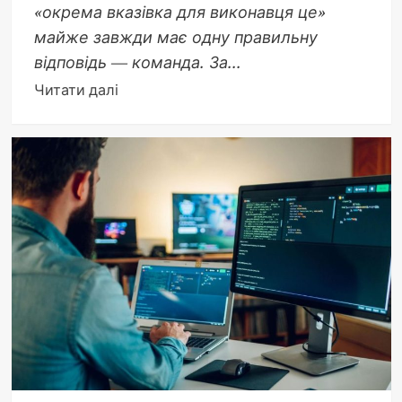
«окрема вказівка для виконавця це»
майже завжди має одну правильну
відповідь — команда. За...
Докладніше
Читати далі
про
Окрема
вказівка
для
виконавця
це
команда:
повний
розбір
поняття
в
алгоритмах
та