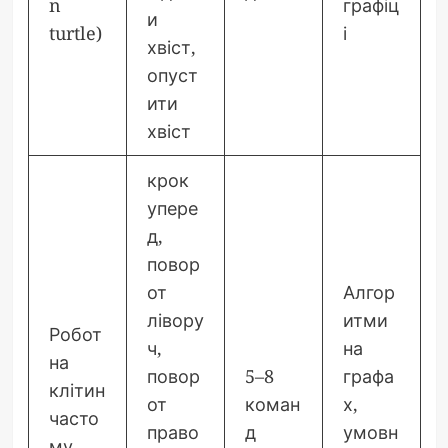
n
графіц
и
turtle)
і
хвіст,
опуст
ити
хвіст
крок
упере
д,
повор
от
Алгор
лівору
итми
Робот
ч,
на
на
повор
5–8
графа
клітин
от
коман
х,
часто
право
д
умовн
му