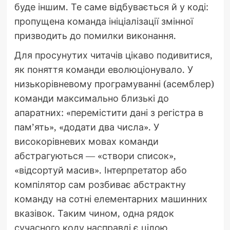
буде іншим. Те саме відбувається й у коді:
пропущена команда ініціалізації змінної
призводить до помилки виконання.
Для просунутих читачів цікаво подивитися,
як поняття команди еволюціонувало. У
низькорівневому програмуванні (асемблер)
команди максимально близькі до
апаратних: «перемістити дані з регістра в
пам’ять», «додати два числа». У
високорівневих мовах команди
абстрагуються — «створи список»,
«відсортуй масив». Інтерпретатор або
компілятор сам розбиває абстрактну
команду на сотні елементарних машинних
вказівок. Таким чином, одна рядок
сучасного коду насправді є цілою