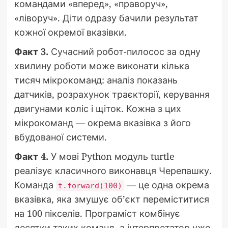
командами «вперед», «праворуч»,
«ліворуч». Діти одразу бачили результат
кожної окремої вказівки.
Факт 3.
Сучасний робот-пилосос за одну
хвилину роботи може виконати кілька
тисяч мікрокоманд: аналіз показань
датчиків, розрахунок траєкторії, керування
двигунами коліс і щіток. Кожна з цих
мікрокоманд — окрема вказівка з його
вбудованої системи.
Факт 4.
У мові Python модуль turtle
реалізує класичного виконавця Черепашку.
Команда
— це одна окрема
t.forward(100)
вказівка, яка змушує об’єкт переміститися
на 100 пікселів. Програміст комбінує
десятки таких команд, а інтерпретатор уже