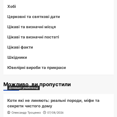
Хобі
Церковні та святкові дати
Цікаві та визначні місця
Цікаві та визначні постаті
Цікаві факти
Шкідники
Ювелірні вироби та прикраси
Можливо, ви пропустили
Домашні улюбленці
Коти які не линяють: реальні породи, міфи та
секрети чистого дому
Олександр Троценко
07/08/2026