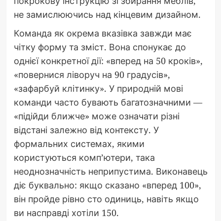
покрокову інструкцію зі збирання меблів,
не замислюючись над кінцевим дизайном.
Команда як окрема вказівка завжди має
чітку форму та зміст. Вона спонукає до
однієї конкретної дії: «вперед на 50 кроків»,
«повернися ліворуч на 90 градусів»,
«зафарбуй клітинку». У природній мові
команди часто бувають багатозначними —
«підійди ближче» може означати різні
відстані залежно від контексту. У
формальних системах, якими
користуються комп’ютери, така
неоднозначність неприпустима. Виконавець
діє буквально: якщо сказано «вперед 100»,
він пройде рівно сто одиниць, навіть якщо
ви насправді хотіли 150.