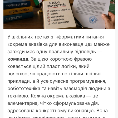
У шкільних тестах з інформатики питання
«окрема вказівка для виконавця це» майже
завжди має одну правильну відповідь —
команда
. За цією короткою фразою
ховається цілий пласт логіки, який
пояснює, як працюють не тільки шкільні
приклади, а й усе сучасне програмування,
робототехніка та навіть взаємодія людини з
технікою. Кожна окрема вказівка — це
елементарна, чітко сформульована дія,
адресована конкретному виконавцю. Вона
не містить послідовності, мети чи умов, а