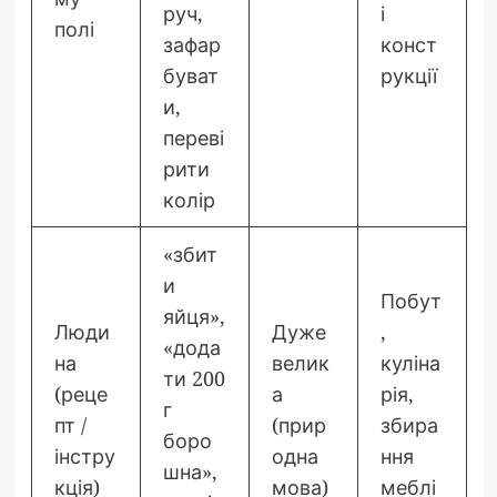
руч,
і
полі
зафар
конст
буват
рукції
и,
переві
рити
колір
«збит
и
Побут
яйця»,
Люди
Дуже
,
«дода
на
велик
куліна
ти 200
(реце
а
рія,
г
пт /
(прир
збира
боро
інстру
одна
ння
шна»,
кція)
мова)
меблі