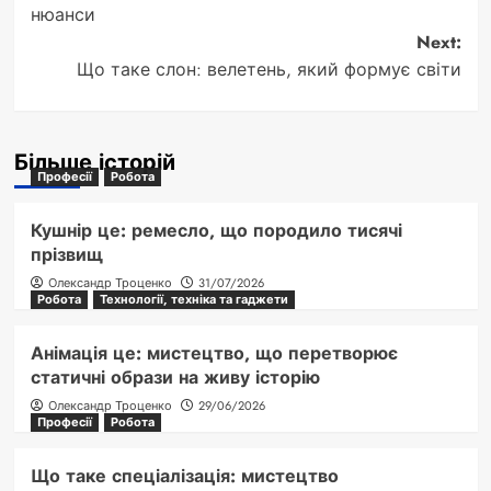
нюанси
Next:
Що таке слон: велетень, який формує світи
Більше історій
Професії
Робота
Кушнір це: ремесло, що породило тисячі
прізвищ
Олександр Троценко
31/07/2026
Робота
Технології, техніка та гаджети
Анімація це: мистецтво, що перетворює
статичні образи на живу історію
Олександр Троценко
29/06/2026
Професії
Робота
Що таке спеціалізація: мистецтво