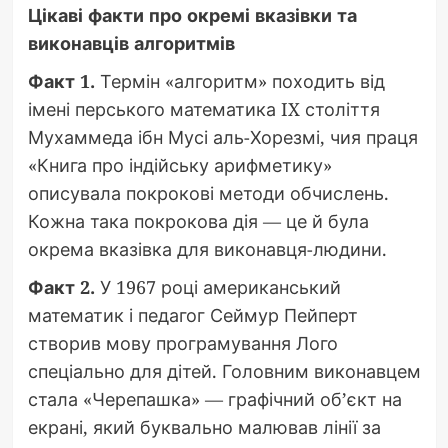
Цікаві факти про окремі вказівки та
виконавців алгоритмів
Факт 1.
Термін «алгоритм» походить від
імені перського математика IX століття
Мухаммеда ібн Мусі аль-Хорезмі, чия праця
«Книга про індійську арифметику»
описувала покрокові методи обчислень.
Кожна така покрокова дія — це й була
окрема вказівка для виконавця-людини.
Факт 2.
У 1967 році американський
математик і педагог Сеймур Пейперт
створив мову програмування Лого
спеціально для дітей. Головним виконавцем
стала «Черепашка» — графічний об’єкт на
екрані, який буквально малював лінії за