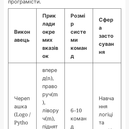
програмісти.
Прик
Розмі
Сфер
лади
р
а
Викон
окре
систе
засто
авець
мих
ми
суван
вказів
коман
ня
ок
д
впере
д(n),
право
руч(m
Череп
Навча
),
ашка
ння
лівору
6–10
(Logo /
логіці
ч(m),
коман
Pytho
та
піднят
д