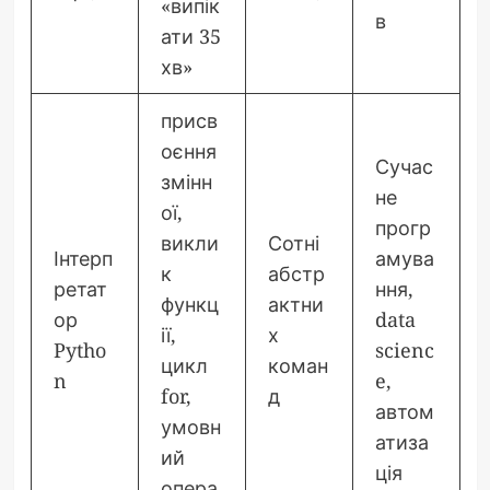
«випік
в
ати 35
хв»
присв
оєння
Сучас
змінн
не
ої,
прогр
викли
Сотні
Інтерп
амува
к
абстр
ретат
ння,
функц
актни
ор
data
ії,
х
Pytho
scienc
цикл
коман
n
e,
for,
д
автом
умовн
атиза
ий
ція
опера