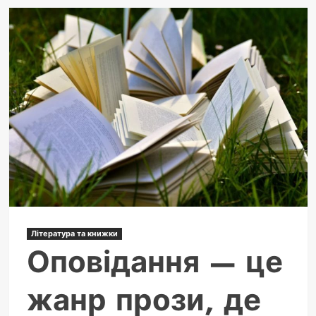
Слобожанщина:
які
області
входять
у
її
сучасні
межі
Література та книжки
Оповідання — це
жанр прози, де