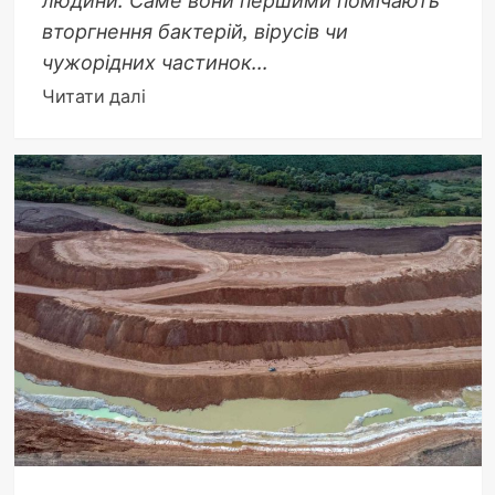
людини. Саме вони першими помічають
вторгнення бактерій, вірусів чи
чужорідних частинок...
Докладніше
Читати далі
про
Основними
клітинами
імунної
системи
є
лейкоцити:
армія
захисників
вашого
тіла