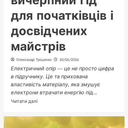
вичерпний гід
для початківців і
досвідчених
майстрів
Олександр Троценко
30/06/2026
Електричний опір — це не просто цифра
в підручнику. Це та прихована
властивість матеріалу, яка змушує
електрони втрачати енергію під...
Докладніше
Читати далі
про
Як
знайти