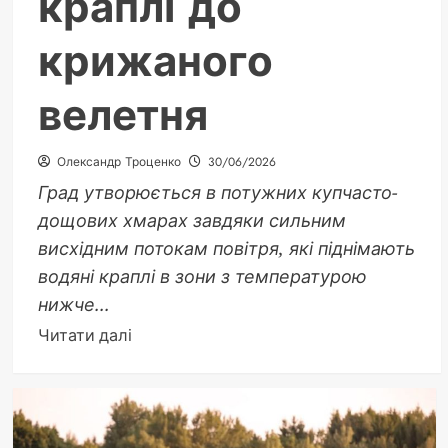
краплі до
крижаного
велетня
Олександр Троценко
30/06/2026
Град утворюється в потужних купчасто-
дощових хмарах завдяки сильним
висхідним потокам повітря, які піднімають
водяні краплі в зони з температурою
нижче...
Докладніше
Читати далі
про
Як
утворюється
град: