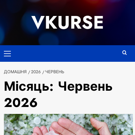
Перейти
до
VKURSE
вмісту
Основне
меню
ДОМАШНЯ
2026
ЧЕРВЕНЬ
Місяць:
Червень
2026