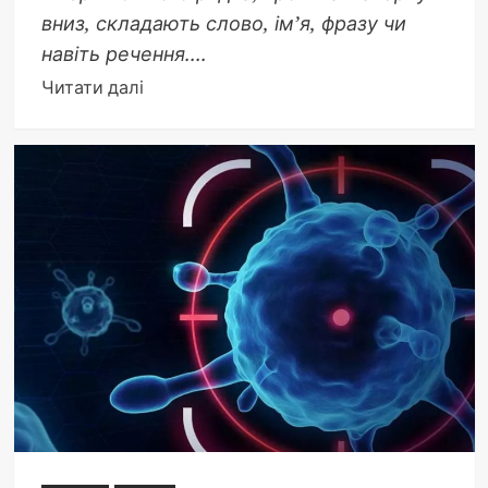
вниз, складають слово, ім’я, фразу чи
навіть речення....
Докладніше
Читати далі
про
Акровірш:
що
це
таке
і
чому
приховане
слово
перетворює
вірш
на
інтелектуальну
пригоду