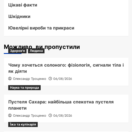
Цікаві факти
Шкідники
Ювелірні вироби та прикраси
Можливо, ви пропустили
Здоров'я
Людина
Чому хочеться солоного: фізіологія, сигнали тіла і
як діяти
Олександр Троценко
06/08/2026
Наука та природа
Пустеля Сахара: найбільша спекотна пустеля
планети
Олександр Троценко
06/08/2026
Їжа та кулінарія