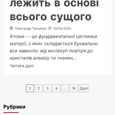
лежить в основі
всього сущого
Олександр Троценко
30/06/2026
Атоми — це фундаментальні цеглинки
матерії, з яких складається буквально
все навколо: від молекул повітря до
кристалів алмазу та тканин...
Докладніше
Читати далі
про
Об’єм
атома:
Пагінація
1
2
3
4
…
18
Далі
порожнеча,
записів
що
лежить
Рубрики
в