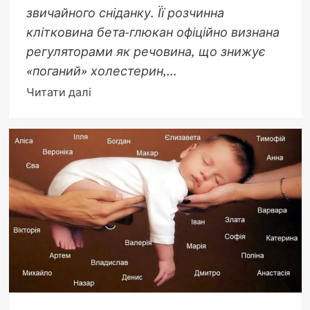
звичайного сніданку. Її розчинна
клітковина бета-глюкан офіційно визнана
регуляторами як речовина, що знижує
«поганий» холестерин,...
Докладніше
Читати далі
про
Користь
вівсянки
для
здоров’я:
що
каже
наука
у
2026
році