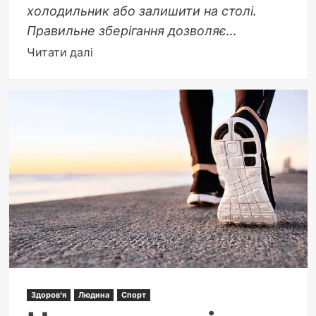
холодильник або залишити на столі.
Правильне зберігання дозволяє...
Докладніше
Читати далі
про
Як
зберігати
імбир:
перевірені
способи,
щоб
корінь
залишався
свіжим
тижнями
Здоров'я
Людина
Спорт