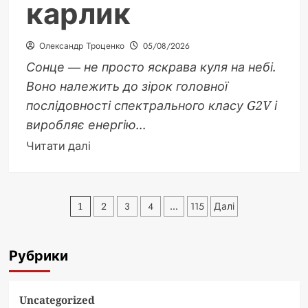
карлик
Олександр Троценко
05/08/2026
Сонце — не просто яскрава куля на небі.
Воно належить до зірок головної
послідовності спектрального класу G2V і
виробляє енергію...
Докладніше
Читати далі
про
Сонце
це
Пагінація
1
2
3
4
…
115
Далі
зірка:
записів
чому
наша
Рубрики
світило
—
типовий
Uncategorized