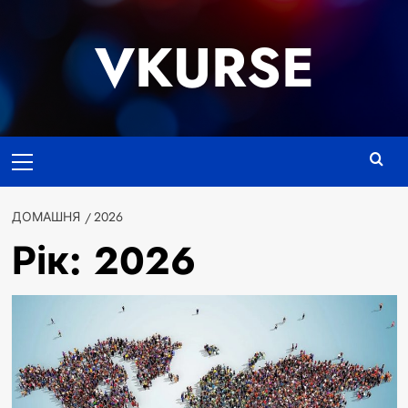
Перейти
до
VKURSE
вмісту
Основне
меню
ДОМАШНЯ
2026
Рік:
2026