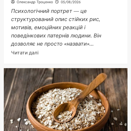
Олександр Троценко
05/08/2026
Психологічний портрет — це
структурований опис стійких рис,
мотивів, емоційних реакцій і
поведінкових патернів людини. Він
дозволяє не просто «назвати»...
Докладніше
Читати далі
про
Психологічний
портрет:
глибоке
розуміння
особистості