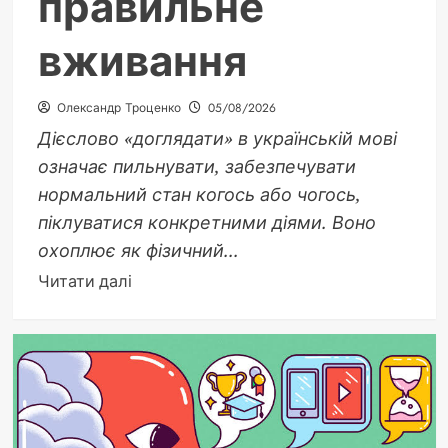
правильне
вживання
Олександр Троценко
05/08/2026
Дієслово «доглядати» в українській мові
означає пильнувати, забезпечувати
нормальний стан когось або чогось,
піклуватися конкретними діями. Воно
охоплює як фізичний...
Докладніше
Читати далі
про
Доглядати
українською:
значення,
синоніми
і