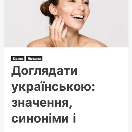
в
день:
скільки
реально
потрібно
Краса
Людина
Доглядати
українською:
значення,
синоніми і