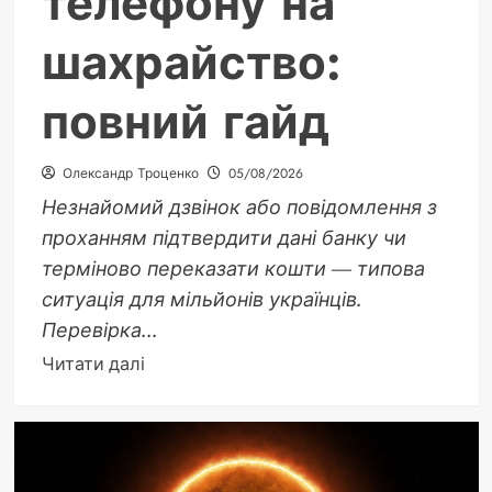
телефону на
шахрайство:
повний гайд
Олександр Троценко
05/08/2026
Незнайомий дзвінок або повідомлення з
проханням підтвердити дані банку чи
терміново переказати кошти — типова
ситуація для мільйонів українців.
Перевірка...
Докладніше
Читати далі
про
Перевірка
номера
телефону