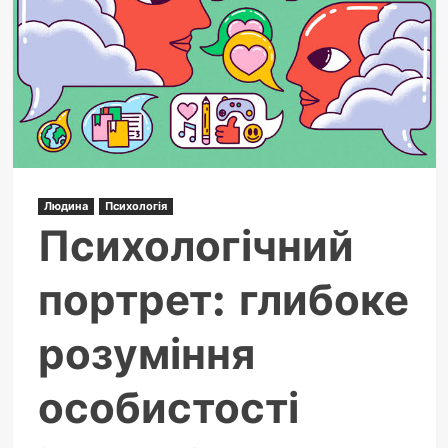
правильне
вживання
Людина
Психологія
Психологічний
портрет: глибоке
розуміння
особистості