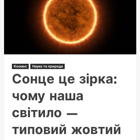
на
шахрайство:
повний
гайд
Космос
Наука та природа
Сонце це зірка:
чому наша
світило —
типовий жовтий