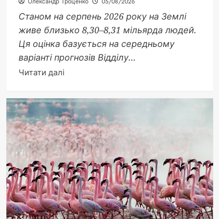
Олександр Троценко
05/08/2026
Станом на серпень 2026 року на Землі
живе близько 8,30–8,31 мільярда людей.
Ця оцінка базується на середньому
варіанті прогнозів Відділу...
Докладніше
Читати далі
про
Скільки
людей
на
планеті:
точна
цифра
2026
року