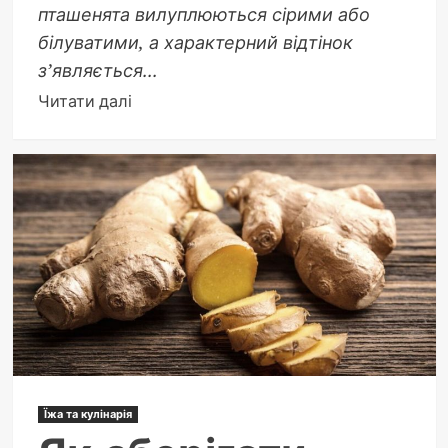
пташенята вилуплюються сірими або
білуватими, а характерний відтінок
з’являється...
Докладніше
Читати далі
про
Чому
фламінго
рожеві:
секрет
їхнього
яскравого
оперення
Їжа та кулінарія