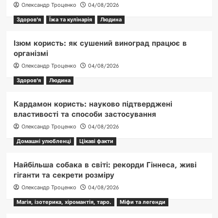
Олександр Троценко
04/08/2026
Здоров'я
Їжа та кулінарія
Людина
Ізюм користь: як сушений виноград працює в
організмі
Олександр Троценко
04/08/2026
Здоров'я
Людина
Кардамон користь: науково підтверджені
властивості та способи застосування
Олександр Троценко
04/08/2026
Домашні улюбленці
Цікаві факти
Найбільша собака в світі: рекорди Гіннеса, живі
гіганти та секрети розміру
Олександр Троценко
04/08/2026
Магія, ізотерика, хіромантія, таро.
Міфи та легенди