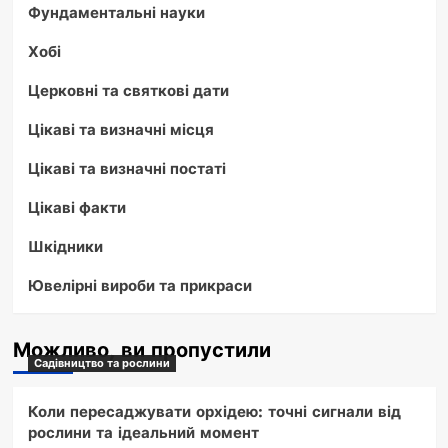
Фундаментальні науки
Хобі
Церковні та святкові дати
Цікаві та визначні місця
Цікаві та визначні постаті
Цікаві факти
Шкідники
Ювелірні вироби та прикраси
Можливо, ви пропустили
Садівництво та рослини
Коли пересаджувати орхідею: точні сигнали від
рослини та ідеальний момент