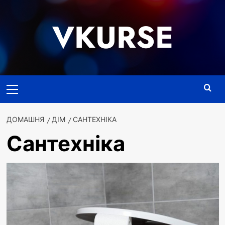
Перейти
до
VKURSE
вмісту
Основне
меню
ДОМАШНЯ
ДІМ
САНТЕХНІКА
Сантехніка