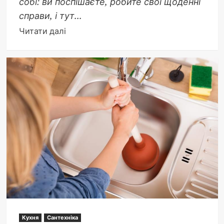
собі: ви поспішаєте, робите свої щоденні
справи, і тут...
Докладніше
Читати далі
про
Чи
можна
кидати
туалетний
папір
в
унітаз:
правда
і
ризики
Кухня
Сантехніка