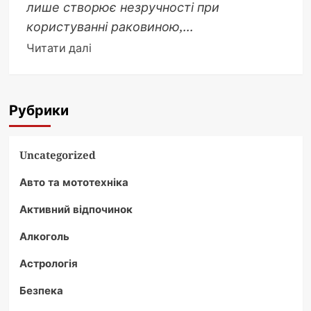
лише створює незручності при
користуванні раковиною,...
Докладніше
Читати далі
про
Ефективні
способи
Рубрики
прочищення
кухонних
труб
Uncategorized
у
Авто та мототехніка
домашніх
умовах
Активний відпочинок
Алкоголь
Астрологія
Безпека