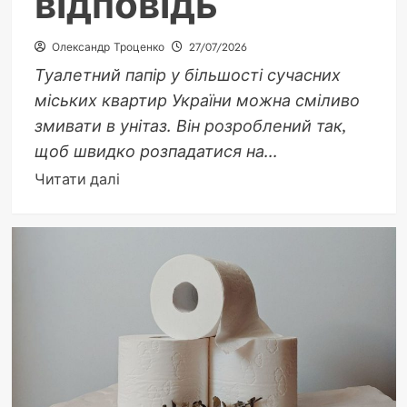
відповідь
Олександр Троценко
27/07/2026
Туалетний папір у більшості сучасних
міських квартир України можна сміливо
змивати в унітаз. Він розроблений так,
щоб швидко розпадатися на...
Докладніше
Читати далі
про
Чи
можна
кидати
туалетний
папір
в
унітаз:
повна
відповідь