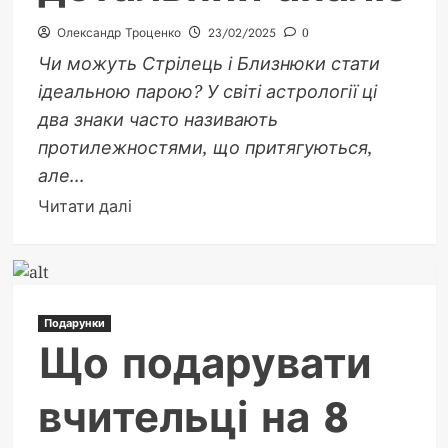
Олександр Троценко
23/02/2025
0
Чи можуть Стрілець і Близнюки стати
ідеальною парою? У світі астрології ці
два знаки часто називають
протилежностями, що притягуються,
але...
Докладніше
Читати далі
про
Сумісність
Стрільця
і
Подарунки
Близнюків
Що подарувати
у
відсотках:
вчительці на 8
детальний
аналіз