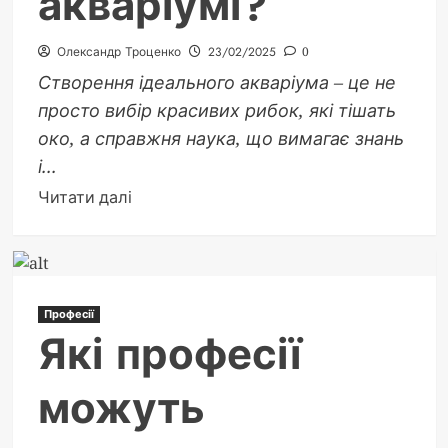
акваріумі?
Олександр Троценко
23/02/2025
0
Створення ідеального акваріума – це не
просто вибір красивих рибок, які тішать
око, а справжня наука, що вимагає знань
і...
Докладніше
Читати далі
про
Які
рибки
можуть
Професії
жити
Які професії
разом
в
можуть
одному
акваріумі?