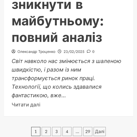
зникнути в
майбутньому:
повний аналіз
Олександр Троценко
23/02/2025
0
Світ навколо нас змінюється з шаленою
швидкістю, і разом із ним
трансформується ринок праці.
Технології, що колись здавалися
фантастикою, вже...
Докладніше
Читати далі
про
Які
професії
Пагінація
1
2
3
4
…
29
Далі
можуть