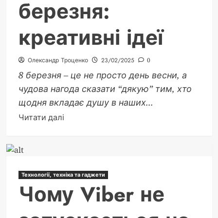
березня:
креативні ідеї
Олександр Троценко
23/02/2025
0
8 березня – це не просто день весни, а
чудова нагода сказати “дякую” тим, хто
щодня вкладає душу в наших...
Докладніше
Читати далі
про
Що
подарувати
вчительці
Технології, техніка та гаджети
на
Чому Viber не
8
березня:
креативні