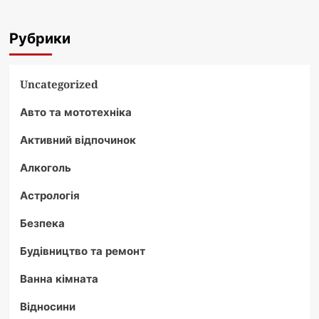
записів
зникнути
в
Рубрики
майбутньому:
повний
аналіз
Uncategorized
Авто та мототехніка
Активний відпочинок
Алкоголь
Астрологія
Безпека
Будівництво та ремонт
Ванна кімната
Відносини