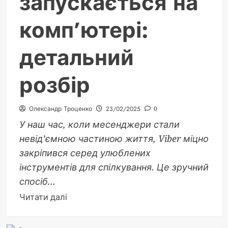
запускається на
ідеї
комп’ютері:
детальний
розбір
Олександр Троценко
23/02/2025
0
У наш час, коли месенджери стали
невід’ємною частиною життя, Viber міцно
закріпився серед улюблених
інструментів для спілкування. Це зручний
спосіб...
Докладніше
Читати далі
про
Чому