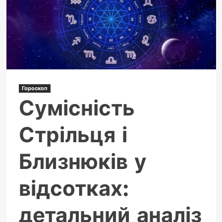
Скорпіона
у
відсотках:
глибина
союзу
Гороскоп
Сумісність
Стрільця і
Близнюків у
відсотках:
детальний аналіз