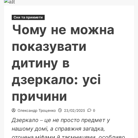
Viber
не
Сни та прикмети
запускається
Чому не можна
на
комп’ютері:
показувати
детальний
розбір
дитину в
дзеркало: усі
причини
Олександр Троценко
23/02/2025
0
Дзеркало – це не просто предмет у
нашому домі, а справжня загадка,
оточена міфами й таємницями, особливо