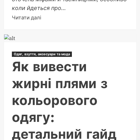
коли йдеться про...
Докладніше
Читати далі
про
Чому
не
можна
Одяг, взуття, аксесуари та мода
показувати
Як вивести
дитину
в
жирні плями з
дзеркало:
усі
кольорового
причини
одягу:
детальний гайд