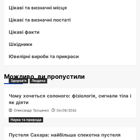
Цікаві та визначні місця
Цікаві та визначні постаті
Цікаві факти
Шкідники
Ювелірні вироби та прикраси
Можливо, ви пропустили
Здоров'я
Людина
Чому хочеться солоного: фізіологія, сигнали тіла і
як діяти
Олександр Троценко
06/08/2026
Наука та природа
Пустеля Сахара: найбільша спекотна пустеля