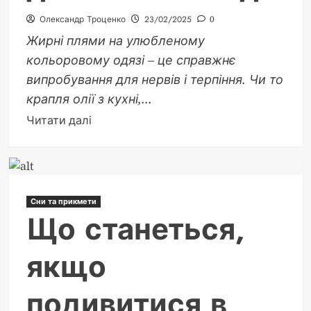
Олександр Троценко
23/02/2025
0
Жирні плями на улюбленому
кольоровому одязі – це справжнє
випробування для нервів і терпіння. Чи то
крапля олії з кухні,...
Докладніше
Читати далі
про
Як
вивести
жирні
Сни та прикмети
плями
Що станеться,
з
кольорового
якщо
одягу:
детальний
подивитися в
гайд