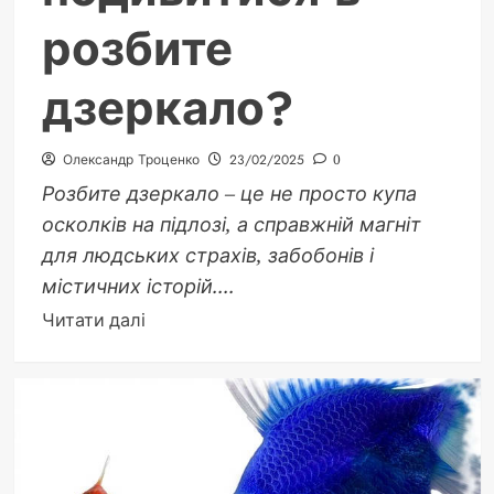
розбите
дзеркало?
Олександр Троценко
23/02/2025
0
Розбите дзеркало – це не просто купа
осколків на підлозі, а справжній магніт
для людських страхів, забобонів і
містичних історій....
Докладніше
Читати далі
про
Що
станеться,
якщо
подивитися
в