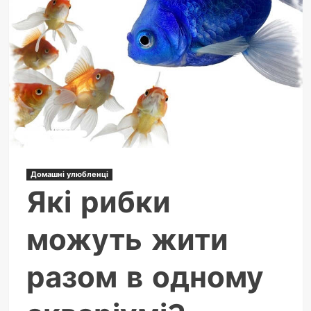
розбите
дзеркало?
Домашні улюбленці
Які рибки
можуть жити
разом в одному