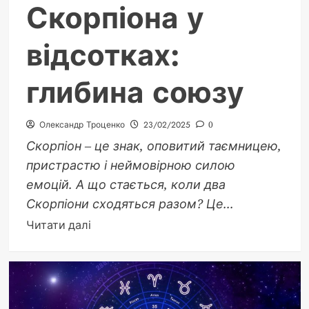
Скорпіона у
відсотках:
глибина союзу
Олександр Троценко
23/02/2025
0
Скорпіон – це знак, оповитий таємницею,
пристрастю і неймовірною силою
емоцій. А що стається, коли два
Скорпіони сходяться разом? Це...
Докладніше
Читати далі
про
Сумісність
Скорпіона
і