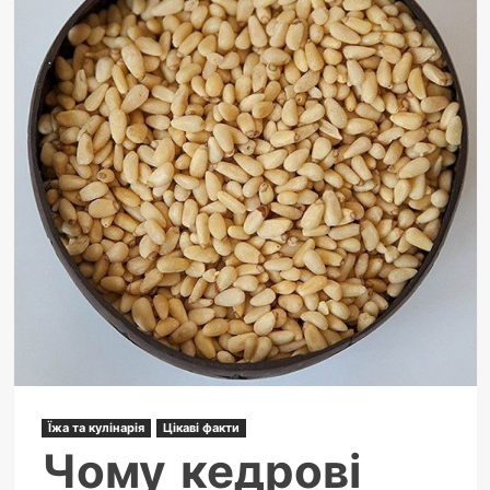
Їжа та кулінарія
Цікаві факти
Чому кедрові