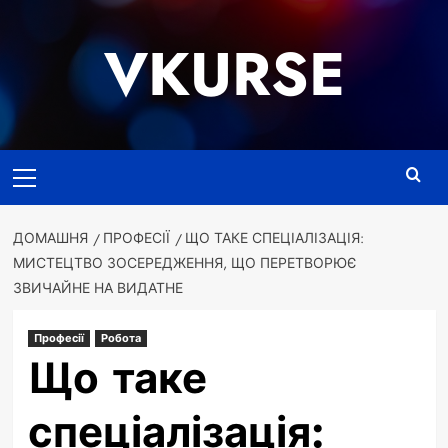
Перейти
до
VKURSE
вмісту
Основне
меню
ДОМАШНЯ
ПРОФЕСІЇ
ЩО ТАКЕ СПЕЦІАЛІЗАЦІЯ:
МИСТЕЦТВО ЗОСЕРЕДЖЕННЯ, ЩО ПЕРЕТВОРЮЄ
ЗВИЧАЙНЕ НА ВИДАТНЕ
Професії
Робота
Що таке
спеціалізація: