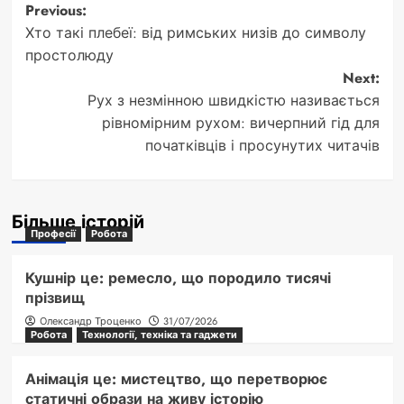
Post
Previous:
Хто такі плебеї: від римських низів до символу
navigation
простолюду
Next:
Рух з незмінною швидкістю називається
рівномірним рухом: вичерпний гід для
початківців і просунутих читачів
Більше історій
Професії
Робота
Кушнір це: ремесло, що породило тисячі
прізвищ
Олександр Троценко
31/07/2026
Робота
Технології, техніка та гаджети
Анімація це: мистецтво, що перетворює
статичні образи на живу історію