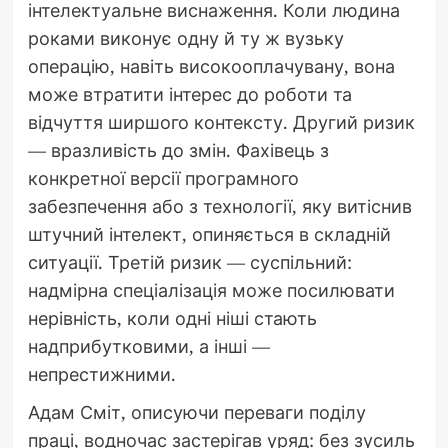
інтелектуальне виснаження. Коли людина
роками виконує одну й ту ж вузьку
операцію, навіть високооплачувану, вона
може втратити інтерес до роботи та
відчуття ширшого контексту. Другий ризик
— вразливість до змін. Фахівець з
конкретної версії програмного
забезпечення або з технології, яку витіснив
штучний інтелект, опиняється в складній
ситуації. Третій ризик — суспільний:
надмірна спеціалізація може посилювати
нерівність, коли одні ніші стають
надприбутковими, а інші —
непрестижними.
Адам Сміт, описуючи переваги поділу
праці, водночас застерігав уряд: без зусиль