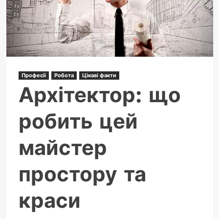
як
він
працює
Професії
Робота
Цікаві факти
Архітектор: що
робить цей
майстер
простору та
краси