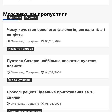
Можливо, ви пропустили
Здоров'я
Людина
Чому хочеться солоного: фізіологія, сигнали тіла і
як діяти
Олександр Троценко
06/08/2026
Наука та природа
Пустеля Сахара: найбільша спекотна пустеля
планети
Олександр Троценко
06/08/2026
Їжа та кулінарія
Броколі рецепт: ідеальне приготування за 15
хвилин
Олександр Троценко
06/08/2026
Символіка та значення