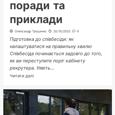
поради та
приклади
Олександр Троценко
20/10/2025
0
Підготовка до співбесіди: як
налаштуватися на правильну хвилю
Співбесіда починається задовго до того,
як ви переступите поріг кабінету
рекрутера. Уявіть...
Докладніше
Читати далі
про
Що
говорити
на
співбесіді:
поради