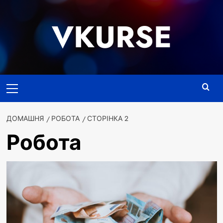
Перейти
до
VKURSE
вмісту
Основне
меню
ДОМАШНЯ
РОБОТА
СТОРІНКА 2
Робота