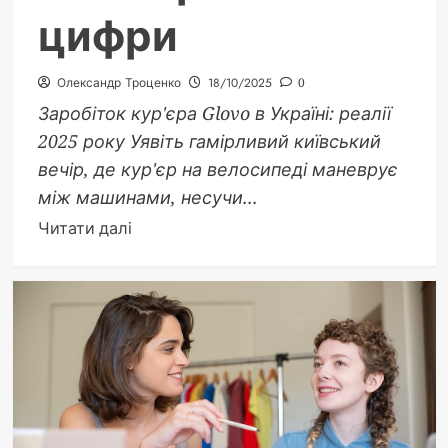
цифри
Олександр Троценко
18/10/2025
0
Заробіток кур'єра Glovo в Україні: реалії
2025 року Уявіть гамірливий київський
вечір, де кур'єр на велосипеді маневрує
між машинами, несучи...
Докладніше
Читати далі
про
Скільки
заробляє
кур’єр
Glovo
в
Україні
2025: