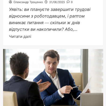
Олександр Троценко
31/08/2025
0
Уявіть: ви плануєте завершити трудові
відносини з роботодавцем, і раптом
виникає питання — скільки ж днів
відпустки ви накопичили? Або,...
Докладніше
Читати далі
про
Розрахунок
кількості
днів
невикористаної
відпустки:
повний
гід