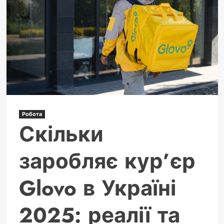
та
приклади
Робота
Скільки
заробляє кур’єр
Glovo в Україні
2025: реалії та