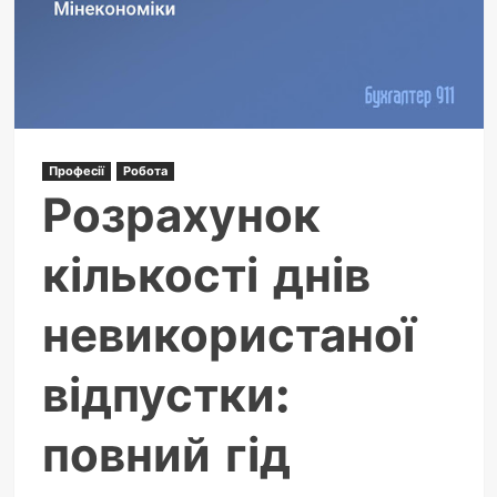
для
молоді
та
фахівців
сфери
послуг
Професії
Робота
Розрахунок
кількості днів
невикористаної
відпустки:
повний гід