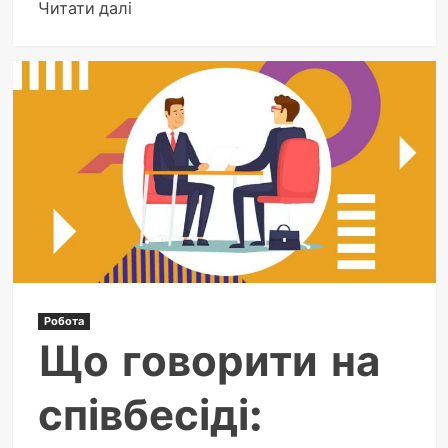
Докладніше
Читати далі
про
Якості
людини
для
резюме:
як
обрати
ідеальні
риси
для
успіху
Робота
Що говорити на
співбесіді: