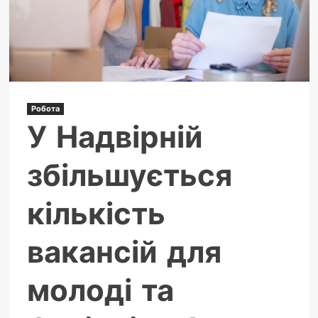
реалії
та
цифри
Робота
У Надвірній
збільшується
кількість
вакансій для
молоді та