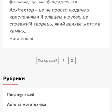
Олександр Троценко
09/04/2025
0
Архітектор – це не просто людина з
кресленнями й олівцем у руках, це
справжній творець, який вдихає життя в
камінь,...
Докладніше
Читати далі
про
Архітектор:
що
Пагінація
Попередній
1
2
робить
записів
цей
майстер
Рубрики
простору
та
краси
Uncategorized
Авто та мототехніка