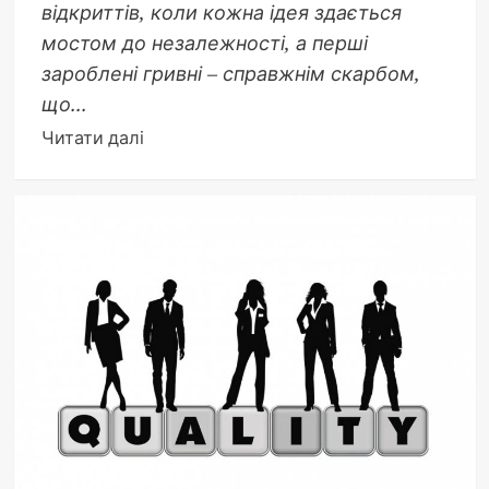
відкриттів, коли кожна ідея здається
мостом до незалежності, а перші
зароблені гривні – справжнім скарбом,
що...
Докладніше
Читати далі
про
Як
заробляти
підлітку
в
Україні
2025:
ідеї
та
поради