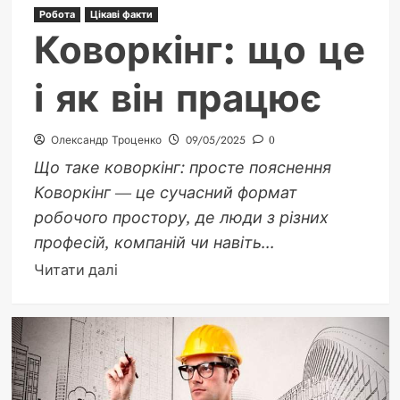
Робота
Цікаві факти
Коворкінг: що це
і як він працює
Олександр Троценко
09/05/2025
0
Що таке коворкінг: просте пояснення
Коворкінг — це сучасний формат
робочого простору, де люди з різних
професій, компаній чи навіть...
Докладніше
Читати далі
про
Коворкінг:
що
це
і