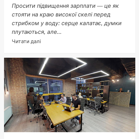
Просити підвищення зарплати — це як
стояти на краю високої скелі перед
стрибком у воду: серце калатає, думки
плутаються, але...
Докладніше
Читати далі
про
Як
просити
підвищення
зарплати:
вичерпний
посібник
для
успіху