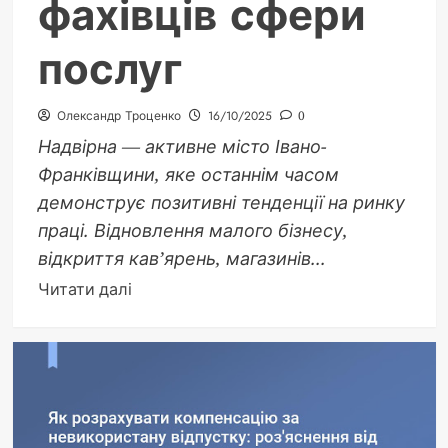
фахівців сфери
послуг
Олександр Троценко
16/10/2025
0
Надвірна — активне місто Івано-
Франківщини, яке останнім часом
демонструє позитивні тенденції на ринку
праці. Відновлення малого бізнесу,
відкриття кав’ярень, магазинів...
Докладніше
Читати далі
про
У
Надвірній
збільшується
кількість
вакансій