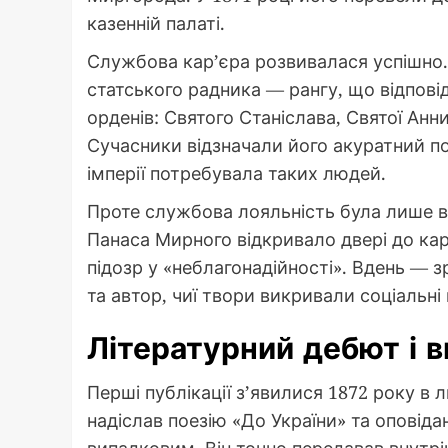
казенній палаті.
Службова кар’єра розвивалася успішно.
статського радника — рангу, що відповід
орденів: Святого Станіслава, Святої Анн
Сучасники відзначали його акуратний п
імперії потребувала таких людей.
Проте службова лояльність була лише 
Панаса Мирного відкривало двері до ка
підозр у «неблагонадійності». Вдень — 
та автор, чиї твори викривали соціальні 
Літературний дебют і 
Перші публікації з’явилися 1872 року в
надіслав поезію «До України» та оповід