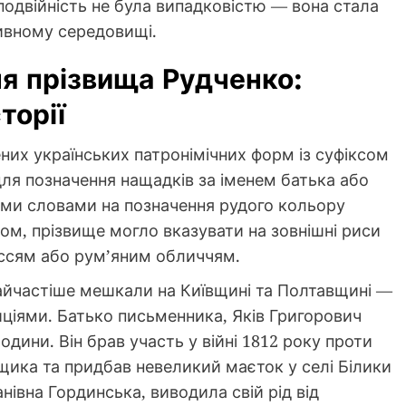
 подвійність не була випадковістю — вона стала
ивному середовищі.
я прізвища Рудченко:
торії
их українських патронімічних форм із суфіксом
для позначення нащадків за іменем батька або
вніми словами на позначення рудого кольору
ном, прізвище могло вказувати на зовнішні риси
оссям або рум’яним обличчям.
 найчастіше мешкали на Київщині та Полтавщині —
ціями. Батько письменника, Яків Григорович
одини. Він брав участь у війні 1812 року проти
ика та придбав невеликий маєток у селі Білики
нівна Гординська, виводила свій рід від