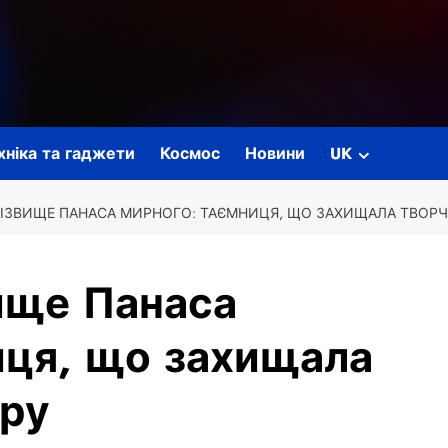
ехніка та гаджети
Космос
Новини
UK
ІЗВИЩЕ ПАНАСА МИРНОГО: ТАЄМНИЦЯ, ЩО ЗАХИЩАЛА ТВОРЧІС
ище Панаса
иця, що захищала
єру