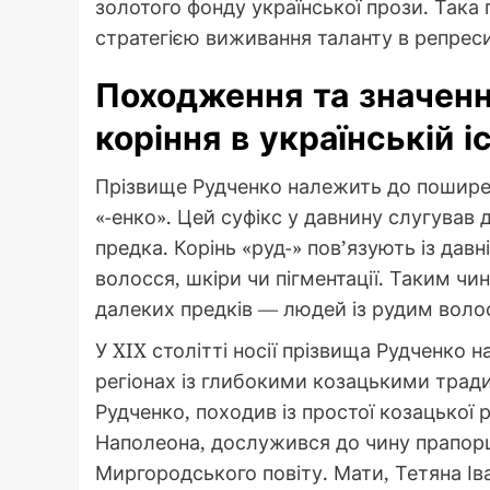
золотого фонду української прози. Така
стратегією виживання таланту в репрес
Походження та значенн
коріння в українській іс
Прізвище Рудченко належить до поширен
«-енко». Цей суфікс у давнину слугував 
предка. Корінь «руд-» пов’язують із да
волосся, шкіри чи пігментації. Таким чи
далеких предків — людей із рудим вол
У XIX столітті носії прізвища Рудченко
регіонах із глибокими козацькими тради
Рудченко, походив із простої козацької р
Наполеона, дослужився до чину прапорщ
Миргородського повіту. Мати, Тетяна Іва