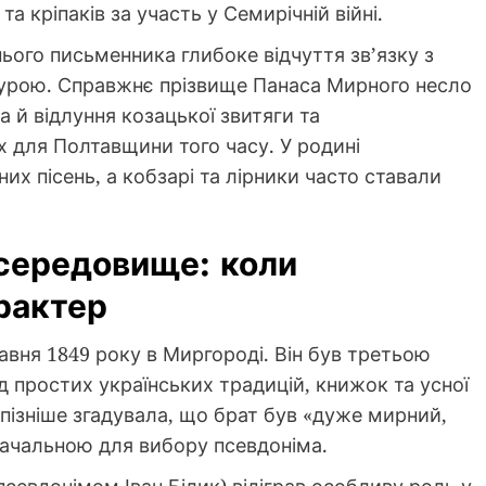
а кріпаків за участь у Семирічній війні.
ього письменника глибоке відчуття зв’язку з
урою. Справжнє прізвище Панаса Мирного несло
а й відлуння козацької звитяги та
х для Полтавщини того часу. У родині
х пісень, а кобзарі та лірники часто ставали
середовище: коли
рактер
вня 1849 року в Миргороді. Він був третьою
д простих українських традицій, книжок та усної
пізніше згадувала, що брат був «дуже мирний,
значальною для вибору псевдоніма.