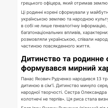
грецького офіцера, який отримав землю т
Ці родинні корені сформували у майбутн
українською землею та народною культ
в собі не лише генеалогічну інформацію, 
багатонаціональних впливів, характерни
розмовляли українською, співали народни
частиною повсякденного життя.
Дитинство та родинне 
формувався мирний ха
Панас Якович Рудченко народився 13 тра
дитиною в сім’ї. Дитинство минуло сере
народної творчості. Сестра Олександра 
колотнечі не терпів». Ця риса стала ви