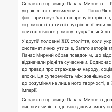
Справжнє прізвище Панаса Мирного — Ру
українського письменника — Панас Яков
факт приховує багатошарову історію под
скромності та тихої внутрішньої сили лю
психологічного роману в українській літ
У другій половині XIX століття, коли ук
систематичних утисків, багато авторів з
Панас Мирний обрав псевдонім, що відо
відзначали рідні та сучасники. Водноч
до правди про страждання народу, соці
епохи. Ця суперечність між зовнішньою
до розуміння не лише його творчості, а 
імперії.
Справжнє прізвище Панаса Мирного до
високих чинів, водночас даючи змогу н