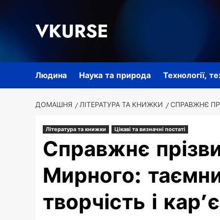
Перейти
до
VKURSE
вмісту
Людина
Наука та природа
Технології, т
ДОМАШНЯ
ЛІТЕРАТУРА ТА КНИЖКИ
СПРАВЖНЄ ПР
Література та книжки
Цікаві та визначні постаті
Справжнє прізв
Мирного: таємн
творчість і кар’