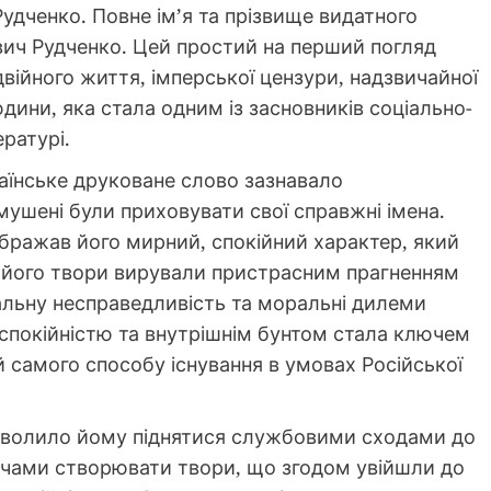
дченко. Повне ім’я та прізвище видатного
ич Рудченко. Цей простий на перший погляд
війного життя, імперської цензури, надзвичайної
дини, яка стала одним із засновників соціально-
ературі.
раїнське друковане слово зазнавало
мушені були приховувати свої справжні імена.
бражав його мирний, спокійний характер, який
ас його твори вирували пристрасним прагненням
альну несправедливість та моральні дилеми
 спокійністю та внутрішнім бунтом стала ключем
й самого способу існування в умовах Російської
зволило йому піднятися службовими сходами до
очами створювати твори, що згодом увійшли до