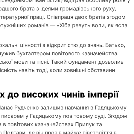
псевдонімом Іван Білик) відіграв особливу роль у
дшого брата з ідеями громадівського руху,
тературної праці. Співпраця двох братів згодом
потужніших романів — «Хіба ревуть воли, як ясла
альні цінності з відкритістю до знань. Батько,
ужив бухгалтером повітового казначейства.
ької мови та пісні. Такий фундамент дозволив
сність навіть тоді, коли зовнішні обставини
 до високих чинів імперії
, Панас Рудченко залишив навчання в Гадяцькому
 писарем у Гадяцькому повітовому суді. Згодом
а в повітових казначействах Прилук та
 Полтави, де він провів майже півстоліття в