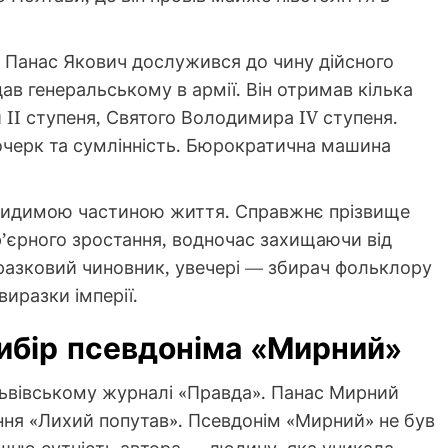
 Панас Якович дослужився до чину дійсного
ав генеральському в армії. Він отримав кілька
и II ступеня, Святого Володимира IV ступеня.
очерк та сумлінність. Бюрократична машина
видимою частиною життя. Справжнє прізвище
р’єрного зростання, водночас захищаючи від
зразковий чиновник, увечері — збирач фольклору
виразки імперії.
вибір псевдоніма «Мирний»
 львівському журналі «Правда». Панас Мирний
ання «Лихий попутав». Псевдонім «Мирний» не був