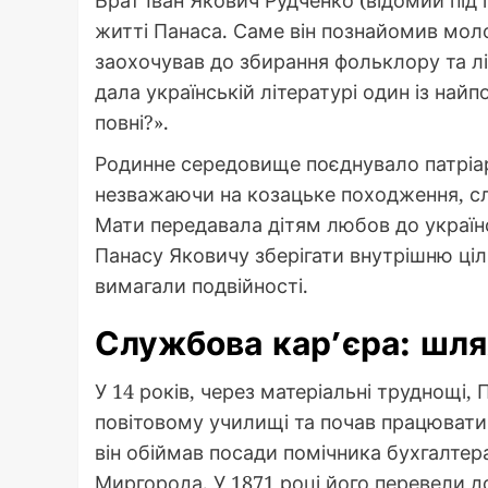
Брат Іван Якович Рудченко (відомий під 
житті Панаса. Саме він познайомив моло
заохочував до збирання фольклору та лі
дала українській літературі один із най
повні?».
Родинне середовище поєднувало патріарх
незважаючи на козацьке походження, сл
Мати передавала дітям любов до українс
Панасу Яковичу зберігати внутрішню цілі
вимагали подвійності.
Службова кар’єра: шлях
У 14 років, через матеріальні труднощі
повітовому училищі та почав працювати
він обіймав посади помічника бухгалтер
Миргорода. У 1871 році його перевели до