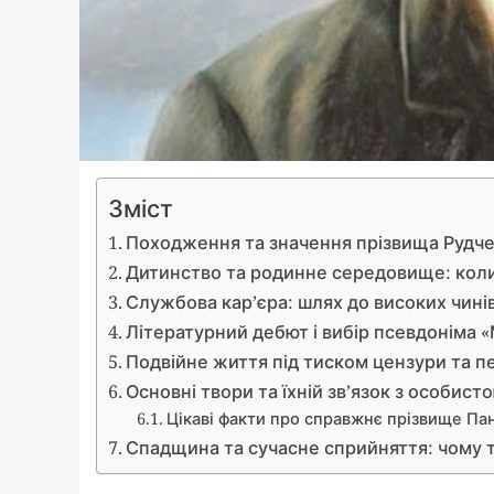
Зміст
Походження та значення прізвища Рудченк
Дитинство та родинне середовище: кол
Службова кар’єра: шлях до високих чинів
Літературний дебют і вибір псевдоніма 
Подвійне життя під тиском цензури та п
Основні твори та їхній зв’язок з особис
Цікаві факти про справжнє прізвище Па
Спадщина та сучасне сприйняття: чому т