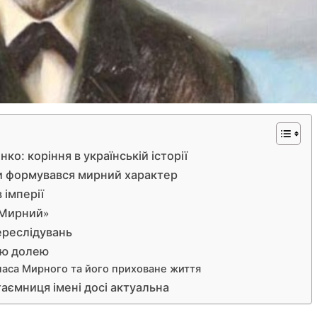
о: коріння в українській історії
и формувався мирний характер
 імперії
«Мирний»
ереслідувань
тою долею
наса Мирного та його приховане життя
аємниця імені досі актуальна