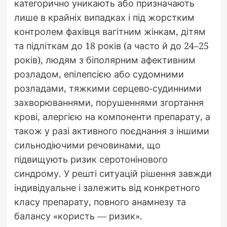
категорично уникають або призначають
лише в крайніх випадках і під жорстким
контролем фахівця вагітним жінкам, дітям
та підліткам до 18 років (а часто й до 24–25
років), людям з біполярним афективним
розладом, епілепсією або судомними
розладами, тяжкими серцево-судинними
захворюваннями, порушеннями згортання
крові, алергією на компоненти препарату, а
також у разі активного поєднання з іншими
сильнодіючими речовинами, що
підвищують ризик серотонінового
синдрому. У решті ситуацій рішення завжди
індивідуальне і залежить від конкретного
класу препарату, повного анамнезу та
балансу «користь — ризик».