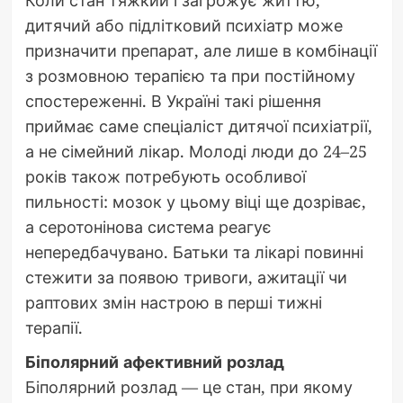
Коли стан тяжкий і загрожує життю,
дитячий або підлітковий психіатр може
призначити препарат, але лише в комбінації
з розмовною терапією та при постійному
спостереженні. В Україні такі рішення
приймає саме спеціаліст дитячої психіатрії,
а не сімейний лікар. Молоді люди до 24–25
років також потребують особливої
пильності: мозок у цьому віці ще дозріває,
а серотонінова система реагує
непередбачувано. Батьки та лікарі повинні
стежити за появою тривоги, ажитації чи
раптових змін настрою в перші тижні
терапії.
Біполярний афективний розлад
Біполярний розлад — це стан, при якому