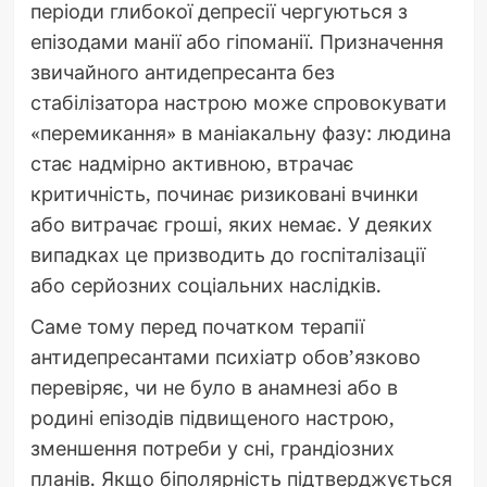
періоди глибокої депресії чергуються з
епізодами манії або гіпоманії. Призначення
звичайного антидепресанта без
стабілізатора настрою може спровокувати
«перемикання» в маніакальну фазу: людина
стає надмірно активною, втрачає
критичність, починає ризиковані вчинки
або витрачає гроші, яких немає. У деяких
випадках це призводить до госпіталізації
або серйозних соціальних наслідків.
Саме тому перед початком терапії
антидепресантами психіатр обов’язково
перевіряє, чи не було в анамнезі або в
родині епізодів підвищеного настрою,
зменшення потреби у сні, грандіозних
планів. Якщо біполярність підтверджується