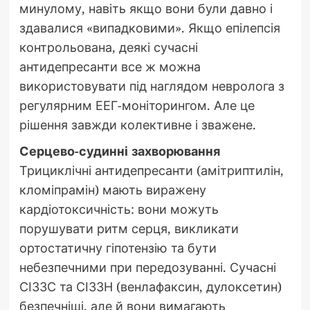
минулому, навіть якщо вони були давно і
здавалися «випадковими». Якщо епілепсія
контрольована, деякі сучасні
антидепресанти все ж можна
використовувати під наглядом невролога з
регулярним ЕЕГ-моніторингом. Але це
рішення завжди колективне і зважене.
Серцево-судинні захворювання
Трициклічні антидепресанти (амітриптилін,
кломіпрамін) мають виражену
кардіотоксичність: вони можуть
порушувати ритм серця, викликати
ортостатичну гіпотензію та бути
небезпечними при передозуванні. Сучасні
СІЗЗС та СІЗЗН (венлафаксин, дулоксетин)
безпечніші, але й вони вимагають