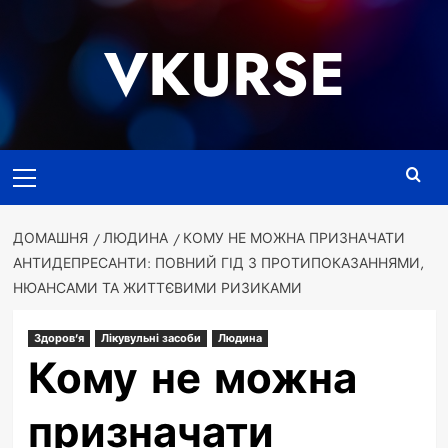
Перейти
до
VKURSE
вмісту
Основне
меню
ДОМАШНЯ
ЛЮДИНА
КОМУ НЕ МОЖНА ПРИЗНАЧАТИ
АНТИДЕПРЕСАНТИ: ПОВНИЙ ГІД З ПРОТИПОКАЗАННЯМИ,
НЮАНСАМИ ТА ЖИТТЄВИМИ РИЗИКАМИ
Здоров'я
Лікувульні засоби
Людина
Кому не можна
призначати