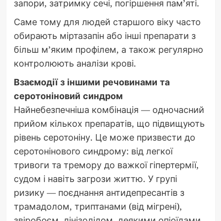
запори, затримку сечі, погіршення пам’яті.
Саме тому для людей старшого віку часто
обирають міртазапін або інші препарати з
більш м’яким профілем, а також регулярно
контролюють аналізи крові.
Взаємодії з іншими речовинами та
серотоніновий синдром
Найнебезпечніша комбінація — одночасний
прийом кількох препаратів, що підвищують
рівень серотоніну. Це може призвести до
серотонінового синдрому: від легкої
тривоги та тремору до важкої гіпертермії,
судом і навіть загрози життю. У групі
ризику — поєднання антидепресантів з
трамадолом, триптанами (від мігрені),
звіробоєм, лінізолідом, деякими опіоїдами