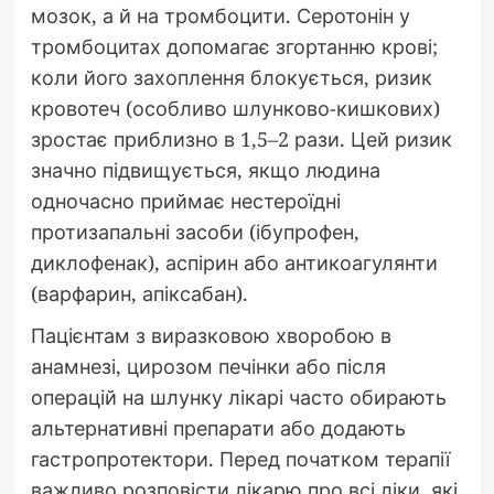
мозок, а й на тромбоцити. Серотонін у
тромбоцитах допомагає згортанню крові;
коли його захоплення блокується, ризик
кровотеч (особливо шлунково-кишкових)
зростає приблизно в 1,5–2 рази. Цей ризик
значно підвищується, якщо людина
одночасно приймає нестероїдні
протизапальні засоби (ібупрофен,
диклофенак), аспірин або антикоагулянти
(варфарин, апіксабан).
Пацієнтам з виразковою хворобою в
анамнезі, цирозом печінки або після
операцій на шлунку лікарі часто обирають
альтернативні препарати або додають
гастропротектори. Перед початком терапії
важливо розповісти лікарю про всі ліки, які