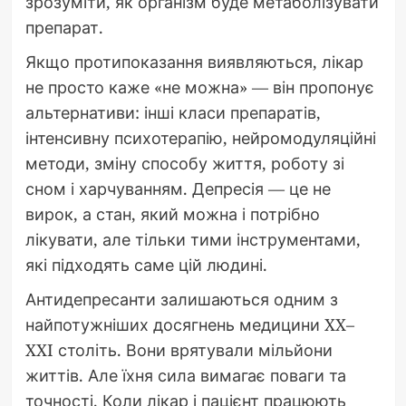
зрозуміти, як організм буде метаболізувати
препарат.
Якщо протипоказання виявляються, лікар
не просто каже «не можна» — він пропонує
альтернативи: інші класи препаратів,
інтенсивну психотерапію, нейромодуляційні
методи, зміну способу життя, роботу зі
сном і харчуванням. Депресія — це не
вирок, а стан, який можна і потрібно
лікувати, але тільки тими інструментами,
які підходять саме цій людині.
Антидепресанти залишаються одним з
найпотужніших досягнень медицини XX–
XXI століть. Вони врятували мільйони
життів. Але їхня сила вимагає поваги та
точності. Коли лікар і пацієнт працюють