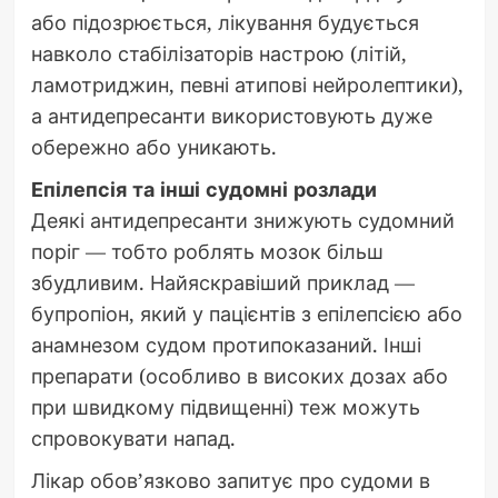
або підозрюється, лікування будується
навколо стабілізаторів настрою (літій,
ламотриджин, певні атипові нейролептики),
а антидепресанти використовують дуже
обережно або уникають.
Епілепсія та інші судомні розлади
Деякі антидепресанти знижують судомний
поріг — тобто роблять мозок більш
збудливим. Найяскравіший приклад —
бупропіон, який у пацієнтів з епілепсією або
анамнезом судом протипоказаний. Інші
препарати (особливо в високих дозах або
при швидкому підвищенні) теж можуть
спровокувати напад.
Лікар обов’язково запитує про судоми в