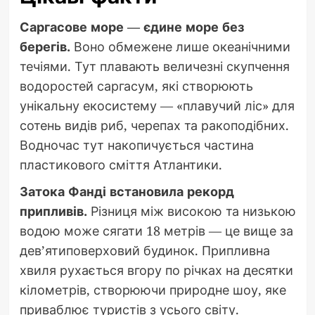
Саргасове море — єдине море без
берегів.
Воно обмежене лише океанічними
течіями. Тут плавають величезні скупчення
водоростей саргасум, які створюють
унікальну екосистему — «плавучий ліс» для
сотень видів риб, черепах та ракоподібних.
Водночас тут накопичується частина
пластикового сміття Атлантики.
Затока Фанді встановила рекорд
припливів.
Різниця між високою та низькою
водою може сягати 18 метрів — це вище за
дев’ятиповерховий будинок. Припливна
хвиля рухається вгору по річках на десятки
кілометрів, створюючи природне шоу, яке
приваблює туристів з усього світу.