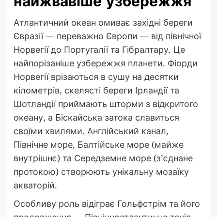
найжвавіше узбережжя
Атлантичний океан омиває західні береги
Євразії — переважно Європи — від північної
Норвегії до Португалії та Гібралтару. Це
найпорізаніше узбережжя планети. Фіорди
Норвегії врізаються в сушу на десятки
кілометрів, скелясті береги Ірландії та
Шотландії приймають шторми з відкритого
океану, а Біскайська затока славиться
своїми хвилями. Англійський канал,
Північне море, Балтійське море (майже
внутрішнє) та Середземне море (з’єднане
протокою) створюють унікальну мозаїку
акваторій.
Особливу роль відіграє Гольфстрім та його
продовження — Північноатлантична течія.