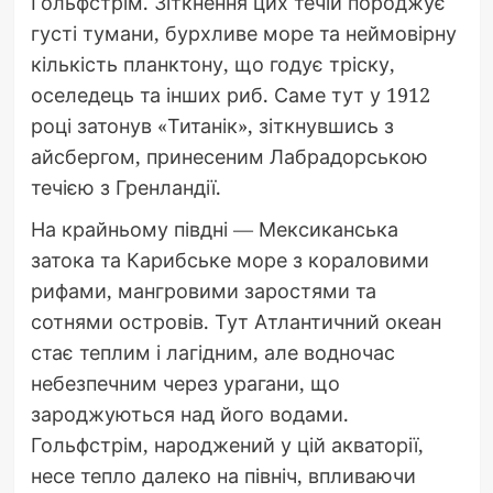
Гольфстрім. Зіткнення цих течій породжує
густі тумани, бурхливе море та неймовірну
кількість планктону, що годує тріску,
оселедець та інших риб. Саме тут у 1912
році затонув «Титанік», зіткнувшись з
айсбергом, принесеним Лабрадорською
течією з Гренландії.
На крайньому півдні — Мексиканська
затока та Карибське море з кораловими
рифами, мангровими заростями та
сотнями островів. Тут Атлантичний океан
стає теплим і лагідним, але водночас
небезпечним через урагани, що
зароджуються над його водами.
Гольфстрім, народжений у цій акваторії,
несе тепло далеко на північ, впливаючи