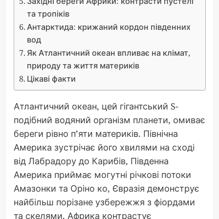
Західні береги Африки: контрасти пустелі
та тропіків
Антарктида: крижаний кордон південних
вод
Як Атлантичний океан впливає на клімат,
природу та життя материків
Цікаві факти
Атлантичний океан, цей гігантський S-
подібний водяний організм планети, омиває
береги рівно п’яти материків. Північна
Америка зустрічає його хвилями на сході
від Лабрадору до Карибів, Південна
Америка приймає могутні річкові потоки
Амазонки та Оріно ко, Євразія демонструє
найбільш порізане узбережжя з фіордами
та скелями, Африка контрастує