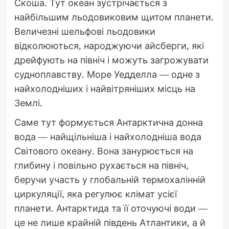
Скоша. Тут океан зустрічається з
найбільшим льодовиковим щитом планети.
Величезні шельфові льодовики
відколюються, народжуючи айсберги, які
дрейфують на північ і можуть загрожувати
судноплавству. Море Уедделла — одне з
найхолодніших і найвітряніших місць на
Землі.
Саме тут формується Антарктична донна
вода — найщільніша і найхолодніша вода
Світового океану. Вона занурюється на
глибину і повільно рухається на північ,
беручи участь у глобальній термохалінній
циркуляції, яка регулює клімат усієї
планети. Антарктида та її оточуючі води —
це не лише крайній південь Атлантики, а й