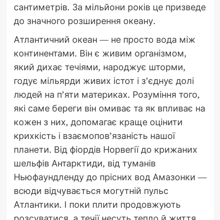
сантиметрів. За мільйони років це призведе
до значного розширення океану.
Атлантичний океан — не просто вода між
континентами. Він є живим організмом,
який дихає течіями, народжує шторми,
годує мільярди живих істот і з’єднує долі
людей на п’яти материках. Розуміння того,
які саме береги він омиває та як впливає на
кожен з них, допомагає краще оцінити
крихкість і взаємопов’язаність нашої
планети. Від фіордів Норвегії до крижаних
шельфів Антарктиди, від туманів
Ньюфаундленду до прісних вод Амазонки —
всюди відчувається могутній пульс
Атлантики. І поки плити продовжують
розсуватися, а течії несуть тепло й життя,