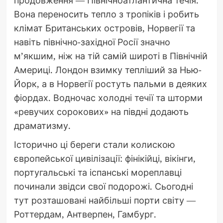
Вона переносить тепло з тропіків і робить
клімат Британських островів, Норвегії та
навіть північно-західної Росії значно
м’якшим, ніж на тій самій широті в Північній
Америці. Лондон взимку тепліший за Нью-
Йорк, а в Норвегії ростуть пальми в деяких
фіордах. Водночас холодні течії та шторми
«ревучих сорокових» на півдні додають
драматизму.
Історично ці береги стали колискою
європейської цивілізації: фінікійці, вікінги,
португальські та іспанські мореплавці
починали звідси свої подорожі. Сьогодні
тут розташовані найбільші порти світу —
Роттердам, Антверпен, Гамбург.