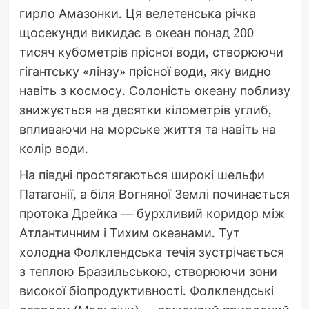
гирло Амазонки. Ця велетенська річка
щосекунди викидає в океан понад 200
тисяч кубометрів прісної води, створюючи
гігантську «лінзу» прісної води, яку видно
навіть з космосу. Солоність океану поблизу
знижується на десятки кілометрів углиб,
впливаючи на морське життя та навіть на
колір води.
На півдні простягаються широкі шельфи
Патагонії, а біля Вогняної Землі починається
протока Дрейка — бурхливий коридор між
Атлантичним і Тихим океанами. Тут
холодна Фолклендська течія зустрічається
з теплою Бразильською, створюючи зони
високої біопродуктивності. Фолклендські