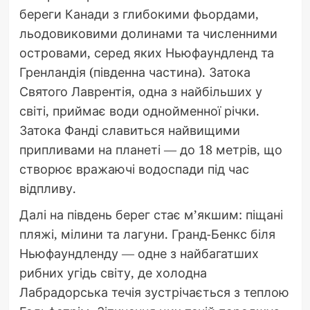
береги Канади з глибокими фьордами,
льодовиковими долинами та численними
островами, серед яких Ньюфаундленд та
Гренландія (південна частина). Затока
Святого Лаврентія, одна з найбільших у
світі, приймає води однойменної річки.
Затока Фанді славиться найвищими
припливами на планеті — до 18 метрів, що
створює вражаючі водоспади під час
відпливу.
Далі на південь берег стає м’якшим: піщані
пляжі, мілини та лагуни. Гранд-Бенкс біля
Ньюфаундленду — одне з найбагатших
рибних угідь світу, де холодна
Лабрадорська течія зустрічається з теплою