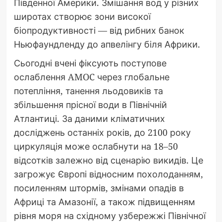
Південної Америки. Змішання вод у різних
широтах створює зони високої
біопродуктивності — від рибних банок
Ньюфаундленду до апвелінгу біля Африки.
Сьогодні вчені фіксують поступове
ослаблення AMOC через глобальне
потепління, танення льодовиків та
збільшення прісної води в Північній
Атлантиці. За даними кліматичних
досліджень останніх років, до 2100 року
циркуляція може ослабнути на 18–50
відсотків залежно від сценарію викидів. Це
загрожує Європі відносним похолоданням,
посиленням штормів, змінами опадів в
Африці та Амазонії, а також підвищенням
рівня моря на східному узбережжі Північної