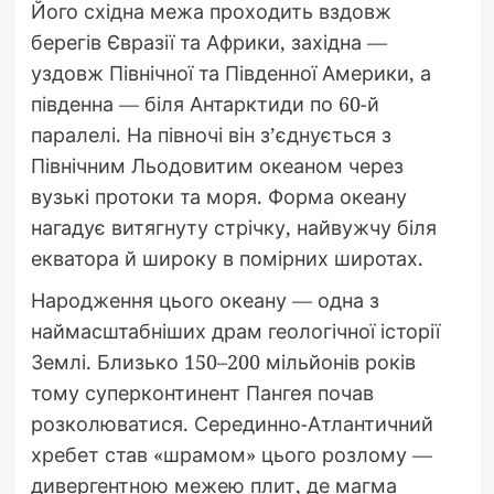
Його східна межа проходить вздовж
берегів Євразії та Африки, західна —
уздовж Північної та Південної Америки, а
південна — біля Антарктиди по 60-й
паралелі. На півночі він з’єднується з
Північним Льодовитим океаном через
вузькі протоки та моря. Форма океану
нагадує витягнуту стрічку, найвужчу біля
екватора й широку в помірних широтах.
Народження цього океану — одна з
наймасштабніших драм геологічної історії
Землі. Близько 150–200 мільйонів років
тому суперконтинент Пангея почав
розколюватися. Серединно-Атлантичний
хребет став «шрамом» цього розлому —
дивергентною межею плит, де магма