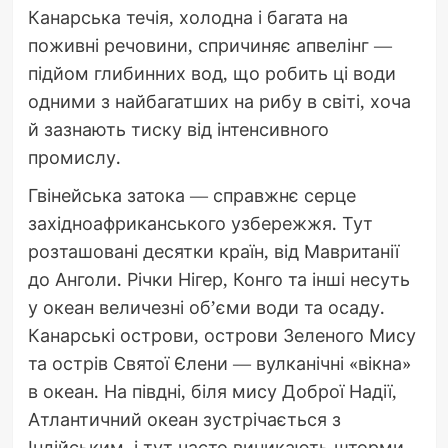
Канарська течія, холодна і багата на
поживні речовини, спричиняє апвелінг —
підйом глибинних вод, що робить ці води
одними з найбагатших на рибу в світі, хоча
й зазнають тиску від інтенсивного
промислу.
Гвінейська затока — справжнє серце
західноафриканського узбережжя. Тут
розташовані десятки країн, від Мавританії
до Анголи. Річки Нігер, Конго та інші несуть
у океан величезні об’єми води та осаду.
Канарські острови, острови Зеленого Мису
та острів Святої Єлени — вулканічні «вікна»
в океан. На півдні, біля мису Доброї Надії,
Атлантичний океан зустрічається з
Індійським, і тут часто виникають шторми.