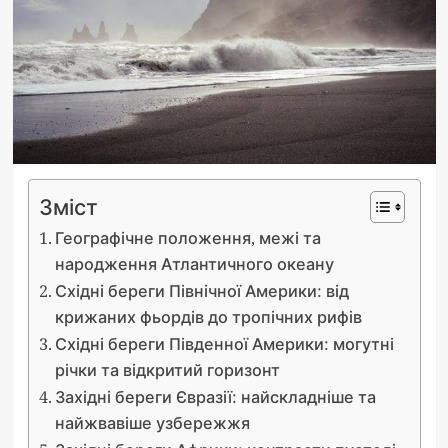
Зміст
Географічне положення, межі та
народження Атлантичного океану
Східні береги Північної Америки: від
крижаних фьордів до тропічних рифів
Східні береги Південної Америки: могутні
річки та відкритий горизонт
Західні береги Євразії: найскладніше та
найжвавіше узбережжя