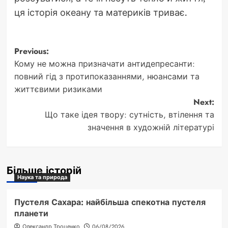
ця історія океану та материків триває.
Post
Previous:
Кому не можна призначати антидепресанти:
navigation
повний гід з протипоказаннями, нюансами та
життєвими ризиками
Next:
Що таке ідея твору: сутність, втілення та
значення в художній літературі
Більше історій
Наука та природа
Пустеля Сахара: найбільша спекотна пустеля
планети
Олександр Троценко
06/08/2026