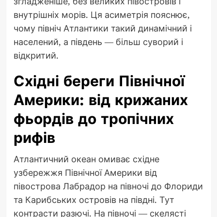
згладженіше, без великих півостровів і
внутрішніх морів. Ця асиметрія пояснює,
чому північ Атлантики такий динамічний і
населений, а південь — більш суворий і
відкритий.
Східні береги Північної
Америки: від крижаних
фьордів до тропічних
рифів
Атлантичний океан омиває східне
узбережжя Північної Америки від
півострова Лабрадор на півночі до Флориди
та Карибських островів на півдні. Тут
контрасти разючі. На півночі — скелясті