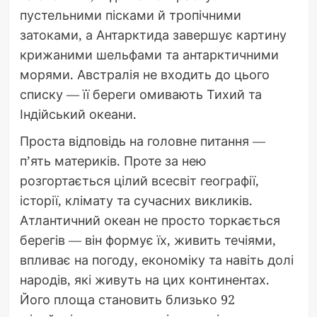
пустельними пісками й тропічними
затоками, а Антарктида завершує картину
крижаними шельфами та антарктичними
морями. Австралія не входить до цього
списку — її береги омивають Тихий та
Індійський океани.
Проста відповідь на головне питання —
п’ять материків. Проте за нею
розгортається цілий всесвіт географії,
історії, клімату та сучасних викликів.
Атлантичний океан не просто торкається
берегів — він формує їх, живить течіями,
впливає на погоду, економіку та навіть долі
народів, які живуть на цих континентах.
Його площа становить близько 92