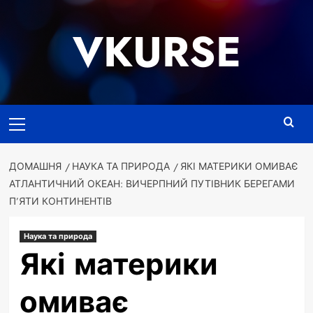
Перейти
до
VKURSE
вмісту
Основне
меню
ДОМАШНЯ
НАУКА ТА ПРИРОДА
ЯКІ МАТЕРИКИ ОМИВАЄ
АТЛАНТИЧНИЙ ОКЕАН: ВИЧЕРПНИЙ ПУТІВНИК БЕРЕГАМИ
П’ЯТИ КОНТИНЕНТІВ
Наука та природа
Які материки
омиває