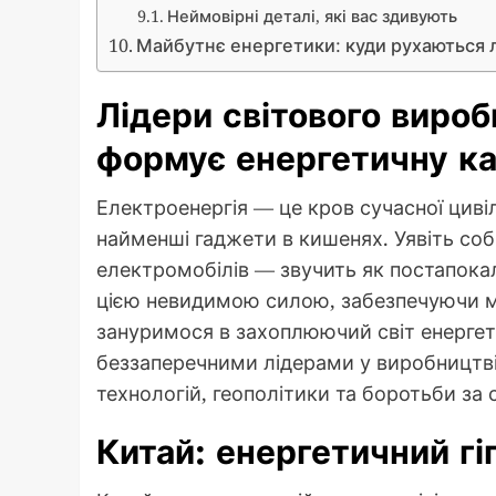
Неймовірні деталі, які вас здивують
Майбутнє енергетики: куди рухаються 
Лідери світового вироб
формує енергетичну ка
Електроенергія — це кров сучасної цивілі
найменші гаджети в кишенях. Уявіть собі 
електромобілів — звучить як постапокалі
цією невидимою силою, забезпечуючи м
зануримося в захоплюючий світ енергети
беззаперечними лідерами у виробництві 
технологій, геополітики та боротьби за
Китай: енергетичний гі