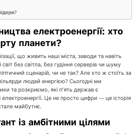
лідери?
ництва електроенергії: хто
рту планети?
зації, що живить наші міста, заводи та навіть
світ без світла, без гудіння серверів чи шуму
птичний сценарій, чи не так? Але хто ж стоїть за
ільярди людей енергією? Сьогодні ми
ки та розкриємо, які п’ять держав є
електроенергії. Це не просто цифри — це історія
 стале майбутнє.
гант із амбітними цілями