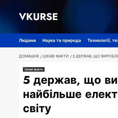
Перейти
до
VKURSE
вмісту
Людина
Наука та природа
Технології, т
ДОМАШНЯ
ЦІКАВІ ФАКТИ
5 ДЕРЖАВ, ЩО ВИРОБЛЯ
Цікаві факти
5 держав, що в
найбільше елект
світу