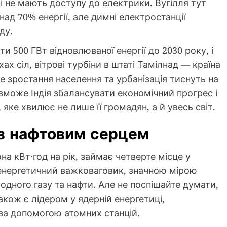
і не мають доступу до електрики. Вугілля тут
д 70% енергії, але димні електростанції
ду.
и 500 ГВт відновлюваної енергії до 2030 року, і
хах сіл, вітрові турбіни в штаті Тамілнад — країна
е зростання населення та урбанізація тиснуть на
зможе Індія збалансувати економічний прогрес і
 яке хвилює не лише її громадян, а й увесь світ.
 із нафтовим серцем
на кВт·год на рік, займає четверте місце у
енергетичний важковаговик, значною мірою
дного газу та нафти. Але не поспішайте думати,
акож є лідером у ядерній енергетиці,
за допомогою атомних станцій.