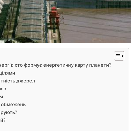
ергії: хто формує енергетичну карту планети?
 цілями
нітність джерел
ків
ем
лі обмежень
ирують?
ий?