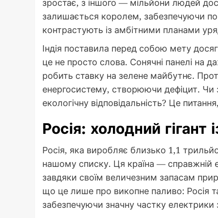
зростає, з іншого — мільйони людей дос
залишається королем, забезпечуючи пона
контрастують із амбітними планами уря
Індія поставила перед собою мету досягт
це не просто слова. Сонячні панелі на да
робить ставку на зелене майбутнє. Прот
енергосистему, створюючи дефіцит. Чи 
екологічну відповідальність? Це питання,
Росія: холодний гігант
Росія, яка виробляє близько 1,1 трильйо
нашому списку. Ця країна — справжній 
завдяки своїм величезним запасам приро
що це лише про викопне паливо: Росія т
забезпечуючи значну частку електрики 