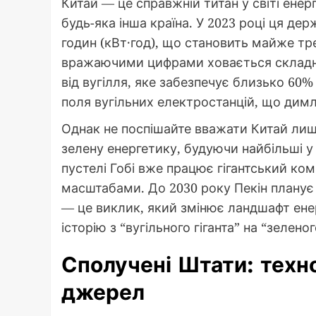
Китай — це справжній титан у світі енер
будь-яка інша країна. У 2023 році ця де
годин (кВт·год), що становить майже тр
вражаючими цифрами ховається складна
від вугілля, яке забезпечує близько 60% 
поля вугільних електростанцій, що димля
Однак не поспішайте вважати Китай лиш
зелену енергетику, будуючи найбільші у с
пустелі Гобі вже працює гігантський ком
масштабами. До 2030 року Пекін планує д
— це виклик, який змінює ландшафт ене
історію з “вугільного гіганта” на “зелено
Сполучені Штати: техно
джерел