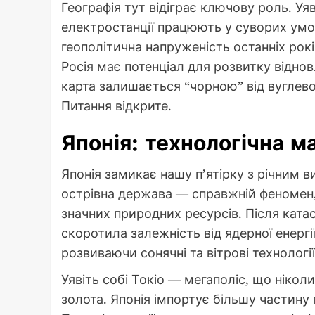
Географія тут відіграє ключову роль. Уяві
електростанції працюють у суворих умова
геополітична напруженість останніх ро
Росія має потенціал для розвитку віднов
карта залишається “чорною” від вуглев
Питання відкрите.
Японія: технологічна м
Японія замикає нашу п’ятірку з річним 
острівна держава — справжній феномен,
значних природних ресурсів. Після катас
скоротила залежність від ядерної енергі
розвиваючи сонячні та вітрові технології
Уявіть собі Токіо — мегаполіс, що ніколи
золота. Японія імпортує більшу частину 