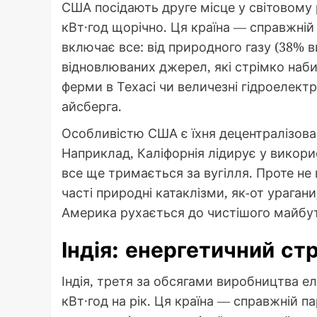
США посідають друге місце у світовому
кВт·год щорічно. Ця країна — справжній
включає все: від природного газу (38% ви
відновлюваних джерел, які стрімко набир
ферми в Техасі чи величезні гідроелектр
айсберга.
Особливістю США є їхня децентралізован
Наприклад, Каліфорнія лідирує у використ
все ще тримається за вугілля. Проте не
часті природні катаклізми, як-от урагани
Америка рухається до чистішого майбут
Індія: енергетичний стр
Індія, третя за обсягами виробництва ел
кВт·год на рік. Ця країна — справжній п