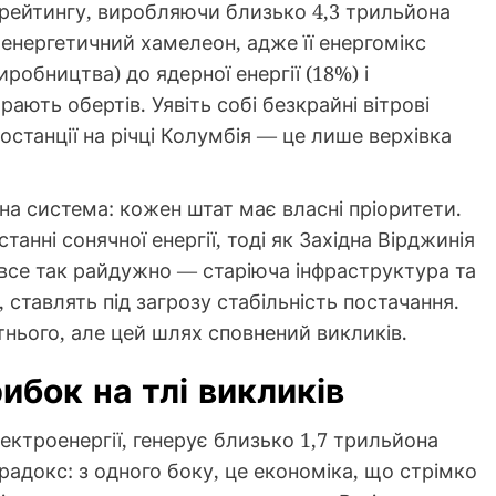
 рейтингу, виробляючи близько 4,3 трильйона
 енергетичний хамелеон, адже її енергомікс
робництва) до ядерної енергії (18%) і
ають обертів. Уявіть собі безкрайні вітрові
останції на річці Колумбія — це лише верхівка
а система: кожен штат має власні пріоритети.
анні сонячної енергії, тоді як Західна Вірджинія
 все так райдужно — старіюча інфраструктура та
, ставлять під загрозу стабільність постачання.
нього, але цей шлях сповнений викликів.
ибок на тлі викликів
ектроенергії, генерує близько 1,7 трильйона
арадокс: з одного боку, це економіка, що стрімко