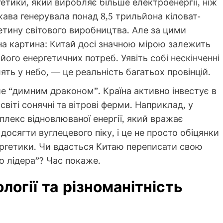
гетики, який виробляє більше електроенергії, ніж
ржава генерувала понад 8,5 трильйона кіловат-
етину світового виробництва. Але за цими
 картина: Китай досі значною мірою залежить
його енергетичних потреб. Уявіть собі нескінченні
ть у небо, — це реальність багатьох провінцій.
е “димним драконом”. Країна активно інвестує в
віті сонячні та вітрові ферми. Наприклад, у
плекс відновлюваної енергії, який вражає
осягти вуглецевого піку, і це не просто обіцянки
ргетики. Чи вдасться Китаю переписати свою
го лідера”? Час покаже.
логії та різноманітність