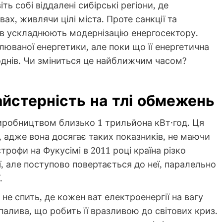
ть собі віддалені сибірські регіони, де
х, живлячи цілі міста. Проте санкції та
ків ускладнюють модернізацію енергосектору.
люваної енергетики, але поки що її енергетична
однів. Чи зміниться це найближчим часом?
айстерність на тлі обмежень
виробництвом близько 1 трильйона кВт·год. Ця
 адже вона досягає таких показників, не маючи
трофи на Фукусімі в 2011 році країна різко
ї, але поступово повертається до неї, паралельно
.
 не спить, де кожен ват електроенергії на вагу
палива, що робить її вразливою до світових криз.