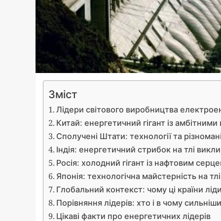
Зміст
Лідери світового виробництва електроен
Китай: енергетичний гігант із амбітними
Сполучені Штати: технології та різнома
Індія: енергетичний стрибок на тлі викли
Росія: холодний гігант із нафтовим серц
Японія: технологічна майстерність на т
Глобальний контекст: чому ці країни лід
Порівняння лідерів: хто і в чому сильніш
Цікаві факти про енергетичних лідерів