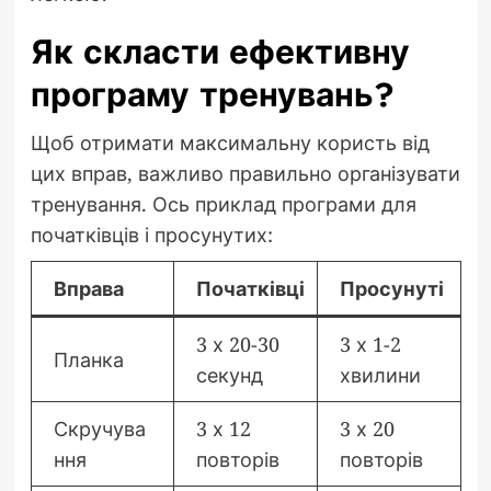
Як скласти ефективну
програму тренувань?
Щоб отримати максимальну користь від
цих вправ, важливо правильно організувати
тренування. Ось приклад програми для
початківців і просунутих:
Вправа
Початківці
Просунуті
3 х 20-30
3 х 1-2
Планка
секунд
хвилини
Скручува
3 х 12
3 х 20
ння
повторів
повторів