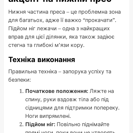
Нижня частина преса – це проблемна зона
для багатьох, адже її важко “прокачати”.
Підйом ніг лежачи – одна з найкращих
вправ для цієї ділянки, яка також задіює
стегна та глибокі м’язи кору.
Техніка виконання
Правильна техніка – запорука успіху та
безпеки:
Початкове положення:
Ляжте на
спину, руки вздовж тіла або під
сідницями для підтримки попереку.
Ноги випрямлені.
Підйом ніг:
Повільно піднімайте
прямі ноги, поки вони не утворять