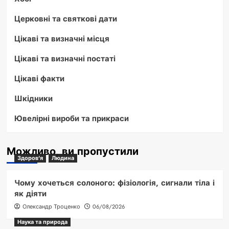
Церковні та святкові дати
Цікаві та визначні місця
Цікаві та визначні постаті
Цікаві факти
Шкідники
Ювелірні вироби та прикраси
Можливо, ви пропустили
Здоров'я
Людина
Чому хочеться солоного: фізіологія, сигнали тіла і
як діяти
Олександр Троценко
06/08/2026
Наука та природа