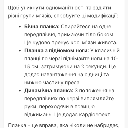
Щоб уникнути одноманітності та задіяти
різні групи м’язів, спробуйте ці модифікації:
Бічна планка:
Спирайтеся на одне
передпліччя, тримаючи тіло боком.
Це чудово тренує косі м’язи живота.
Планка з підйомом ноги:
У класичній
планці по черзі піднімайте ноги на 10-
15 см, затримуючи на 2 секунди. Це
додає навантаження на сідниці та
нижню частину преса.
Динамічна планка:
З положення на
передпліччях по черзі випрямляйте
руки, переходячи в позицію
віджимань. Це додає кардіоефект.
Планка – це вправа, яка ніколи не набридає,