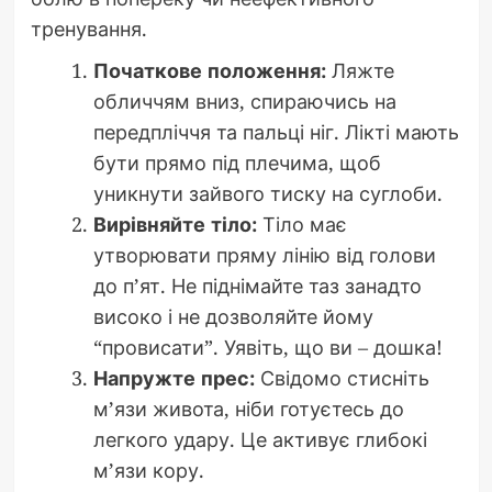
тренування.
Початкове положення:
Ляжте
обличчям вниз, спираючись на
передпліччя та пальці ніг. Лікті мають
бути прямо під плечима, щоб
уникнути зайвого тиску на суглоби.
Вирівняйте тіло:
Тіло має
утворювати пряму лінію від голови
до п’ят. Не піднімайте таз занадто
високо і не дозволяйте йому
“провисати”. Уявіть, що ви – дошка!
Напружте прес:
Свідомо стисніть
м’язи живота, ніби готуєтесь до
легкого удару. Це активує глибокі
м’язи кору.