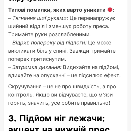
Типові помилки, яких варто уникати
:
–
Тягнення шиї руками:
Це перенапружує
шийний відділ і зменшує роботу преса.
Тримайте руки розслабленими.
–
Відрив попереку від підлоги:
Це може
викликати біль у спині. Завжди тримайте
поперек притиснутим.
–
Затримка дихання:
Видихайте на підйомі,
вдихайте на опусканні – це підсилює ефект.
Скручування – це не про швидкість, а про
контроль. Якщо ви відчуваєте, що м’язи
горять, значить, усе робите правильно!
3. Підйом ніг лежачи:
акцент на нижній прес