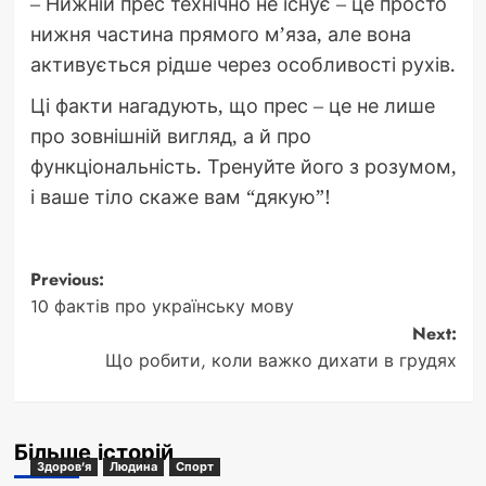
– Нижній прес технічно не існує – це просто
нижня частина прямого м’яза, але вона
активується рідше через особливості рухів.
Ці факти нагадують, що прес – це не лише
про зовнішній вигляд, а й про
функціональність. Тренуйте його з розумом,
і ваше тіло скаже вам “дякую”!
Post
Previous:
10 фактів про українську мову
navigation
Next:
Що робити, коли важко дихати в грудях
Більше історій
Здоров'я
Людина
Спорт