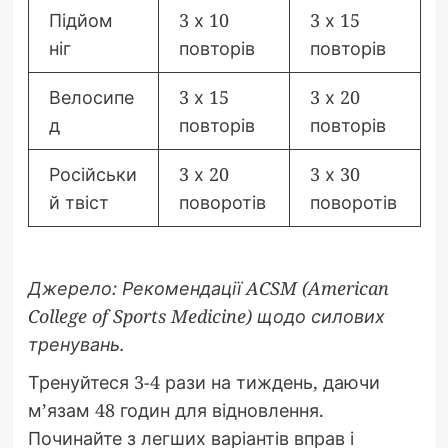
Підйом
3 х 10
3 х 15
ніг
повторів
повторів
Велосипе
3 х 15
3 х 20
д
повторів
повторів
Російськи
3 х 20
3 х 30
й твіст
поворотів
поворотів
Джерело: Рекомендації ACSM (American
College of Sports Medicine) щодо силових
тренувань.
Тренуйтеся 3-4 рази на тиждень, даючи
м’язам 48 годин для відновлення.
Починайте з легших варіантів вправ і