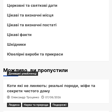
Церковні та святкові дати
Цікаві та визначні місця
Цікаві та визначні постаті
Цікаві факти
Шкідники
Ювелірні вироби та прикраси
Можливо, ви пропустили
Домашні улюбленці
Коти які не линяють: реальні породи, міфи та
секрети чистого дому
Олександр Троценко
07/08/2026
Людина
Наука та природа
Подорожі