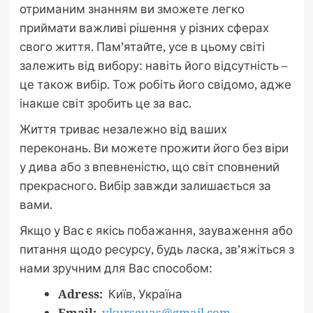
отриманим знанням ви зможете легко
приймати важливі рішення у різних сферах
свого життя. Пам’ятайте, усе в цьому світі
залежить від вибору: навіть його відсутність –
це також вибір. Тож робіть його свідомо, адже
інакше світ зробить це за вас.
Життя триває незалежно від ваших
переконань. Ви можете прожити його без віри
у дива або з впевненістю, що світ сповнений
прекрасного. Вибір завжди залишається за
вами.
Якщо у Вас є якісь побажання, зауваження або
питання щодо ресурсу, будь ласка, зв’яжіться з
нами зручним для Вас способом:
Adress:
Київ, Україна
Email:
vkurseuas@gmail.com