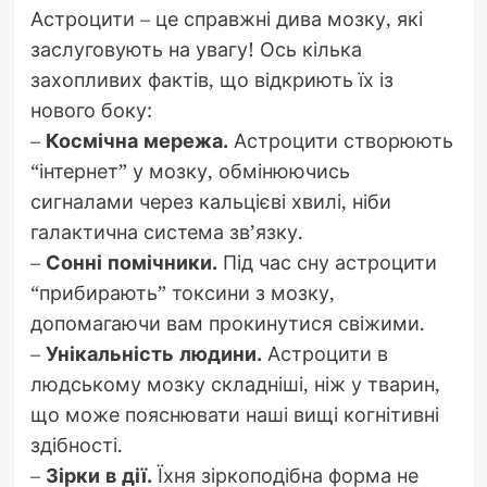
Астроцити – це справжні дива мозку, які
заслуговують на увагу! Ось кілька
захопливих фактів, що відкриють їх із
нового боку:
–
Космічна мережа.
Астроцити створюють
“інтернет” у мозку, обмінюючись
сигналами через кальцієві хвилі, ніби
галактична система зв’язку.
–
Сонні помічники.
Під час сну астроцити
“прибирають” токсини з мозку,
допомагаючи вам прокинутися свіжими.
–
Унікальність людини.
Астроцити в
людському мозку складніші, ніж у тварин,
що може пояснювати наші вищі когнітивні
здібності.
–
Зірки в дії.
Їхня зіркоподібна форма не