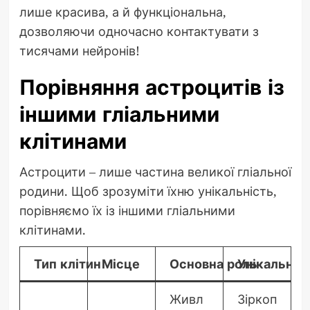
лише красива, а й функціональна,
дозволяючи одночасно контактувати з
тисячами нейронів!
Порівняння астроцитів із
іншими гліальними
клітинами
Астроцити – лише частина великої гліальної
родини. Щоб зрозуміти їхню унікальність,
порівняємо їх із іншими гліальними
клітинами.
Тип клітин
Місце
Основна роль
Унікальніс
Живл
Зіркоп