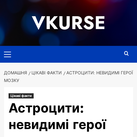
Перейти
до
VKURSE
вмісту
Основне
меню
ДОМАШНЯ
ЦІКАВІ ФАКТИ
АСТРОЦИТИ: НЕВИДИМІ ГЕРОЇ
МОЗКУ
Цікаві факти
Астроцити:
невидимі герої