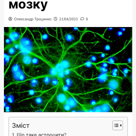
мозку
Олександр Троценко
21/04/2025
0
Зміст
Що таке астроцити?