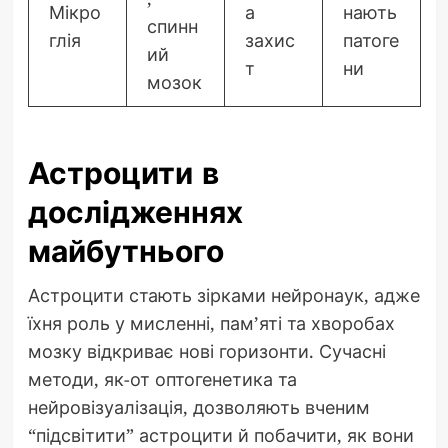
Мікро
а
нають
спинн
глія
захис
патоге
ий
т
ни
мозок
Астроцити в
дослідженнях
майбутнього
Астроцити стають зірками нейронаук, адже
їхня роль у мисленні, пам’яті та хворобах
мозку відкриває нові горизонти. Сучасні
методи, як-от оптогенетика та
нейровізуалізація, дозволяють вченим
“підсвітити” астроцити й побачити, як вони