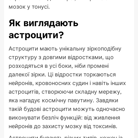
мозок у тонусі.
Як виглядають
астроцити?
Астроцити мають унікальну зіркоподібну
структуру з довгими відростками, що
розходяться в усі боки, ніби промені
далекої зірки. Ці відростки торкаються
нейронів, кровоносних судин і навіть інших
астроцитів, створюючи складну мережу,
яка нагадує космічну павутину. Завдяки
такій будові астроцити можуть одночасно
виконувати безліч функцій: від живлення
нейронів до захисту мозку від токсинів.
Астроцити бувають різних типів, кожен із