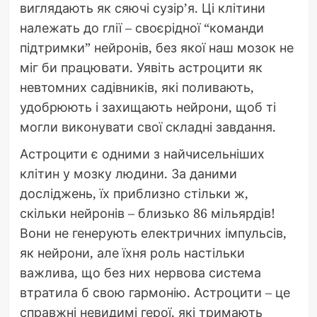
виглядають як сяючі сузір’я. Ці клітини
належать до глії – своєрідної “команди
підтримки” нейронів, без якої наш мозок не
міг би працювати. Уявіть астроцити як
невтомних садівників, які поливають,
удобрюють і захищають нейрони, щоб ті
могли виконувати свої складні завдання.
Астроцити є одними з найчисельніших
клітин у мозку людини. За даними
досліджень, їх приблизно стільки ж,
скільки нейронів – близько 86 мільярдів!
Вони не генерують електричних імпульсів,
як нейрони, але їхня роль настільки
важлива, що без них нервова система
втратила б свою гармонію. Астроцити – це
справжні невидимі герої, які тримають