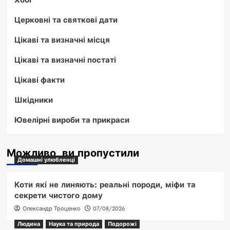
Церковні та святкові дати
Цікаві та визначні місця
Цікаві та визначні постаті
Цікаві факти
Шкідники
Ювелірні вироби та прикраси
Можливо, ви пропустили
Домашні улюбленці
Коти які не линяють: реальні породи, міфи та
секрети чистого дому
Олександр Троценко
07/08/2026
Людина
Наука та природа
Подорожі