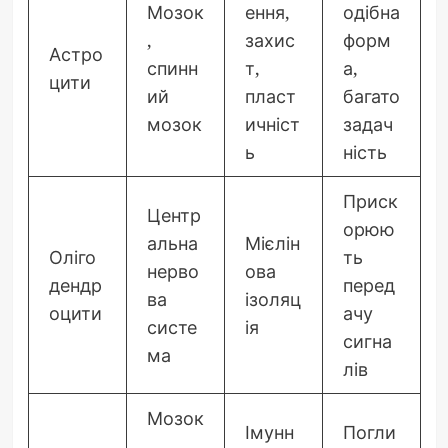
Мозок
ення,
одібна
,
захис
форм
Астро
спинн
т,
а,
цити
ий
пласт
багато
мозок
ичніст
задач
ь
ність
Приск
Центр
орюю
альна
Мієлін
Оліго
ть
нерво
ова
дендр
перед
ва
ізоляц
оцити
ачу
систе
ія
сигна
ма
лів
Мозок
Імунн
Погли
,