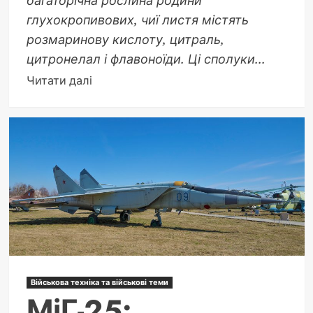
глухокропивових, чиї листя містять
розмаринову кислоту, цитраль,
цитронелал і флавоноїди. Ці сполуки...
Докладніше
Читати далі
про
Меліса
лікувальні
властивості:
науковий
огляд,
застосування
та
застереження
Військова техніка та військові теми
МіГ-25: