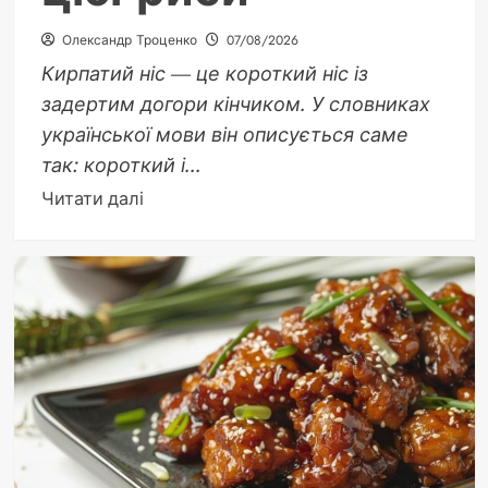
Олександр Троценко
07/08/2026
Кирпатий ніс — це короткий ніс із
задертим догори кінчиком. У словниках
української мови він описується саме
так: короткий і...
Докладніше
Читати далі
про
Кирпатий
ніс:
значення,
особливості
та
як
ставитися
до
цієї