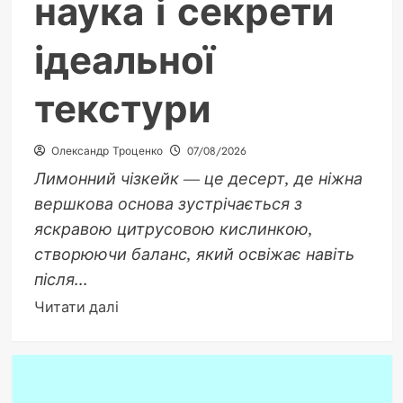
наука і секрети
ідеальної
текстури
Олександр Троценко
07/08/2026
Лимонний чізкейк — це десерт, де ніжна
вершкова основа зустрічається з
яскравою цитрусовою кислинкою,
створюючи баланс, який освіжає навіть
після...
Докладніше
Читати далі
про
Лимонний
чізкейк:
історія,