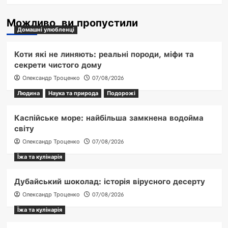
Можливо, ви пропустили
Домашні улюбленці
Коти які не линяють: реальні породи, міфи та
секрети чистого дому
Олександр Троценко
07/08/2026
Людина
Наука та природа
Подорожі
Каспійське море: найбільша замкнена водойма
світу
Олександр Троценко
07/08/2026
Їжа та кулінарія
Дубайський шоколад: історія вірусного десерту
Олександр Троценко
07/08/2026
Їжа та кулінарія