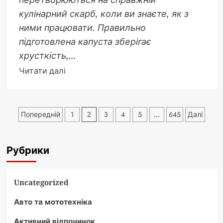
кулінарний скарб, коли ви знаєте, як з
ними працювати. Правильно
підготовлена капуста зберігає
хрусткість,...
Докладніше
Читати далі
про
Броколі
рецепт:
Пагінація
Попередній
1
2
3
4
5
…
645
Далі
як
записів
приготувати
смачно
Рубрики
і
зберегти
всю
Uncategorized
користь
Авто та мототехніка
Активний відпочинок