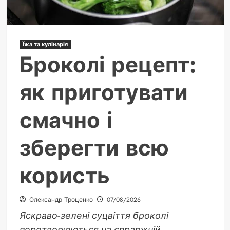
варто
відвідати
прямо
зараз
Їжа та кулінарія
Броколі рецепт:
як приготувати
смачно і
зберегти всю
користь
Олександр Троценко
07/08/2026
Яскраво-зелені суцвіття броколі
перетворюються на справжній