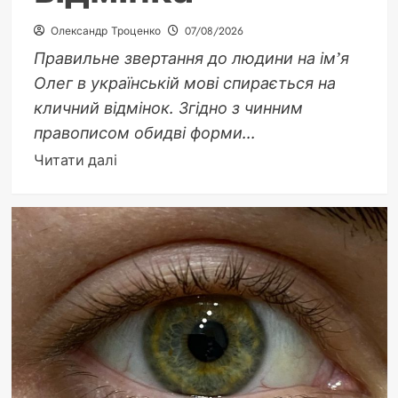
Олександр Троценко
07/08/2026
Правильне звертання до людини на ім’я
Олег в українській мові спирається на
кличний відмінок. Згідно з чинним
правописом обидві форми...
Докладніше
Читати далі
про
Олег
звертання:
правильні
форми
кличного
відмінка