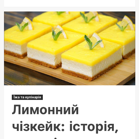
про
МіГ-25:
найшвидший
серійний
перехоплювач
холодної
війни
Їжа та кулінарія
Лимонний
чізкейк: історія,