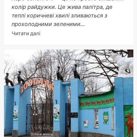
колір райдужки. Це жива палітра, де
теплі коричневі хвилі зливаються з
прохолодними зеленими...
Докладніше
Читати далі
про
Каро-
зелені
очі:
таємниці
рідкісного
відтінку