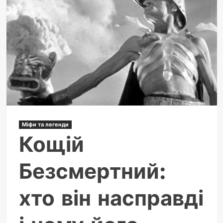
Міфи та легенди
Кощій
Безсмертний:
хто він насправді