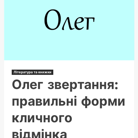
наука
і
секрети
ідеальної
текстури
Література та книжки
Олег звертання:
правильні форми
кличного
відмінка