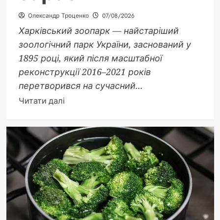
Олександр Троценко
07/08/2026
Харківський зоопарк — найстаріший
зоологічний парк України, заснований у
1895 році, який після масштабної
реконструкції 2016–2021 років
перетворився на сучасний...
Докладніше
Читати далі
про
Харківський
зоопарк:
століття
історії,
сучасні
вольєри
та
чому