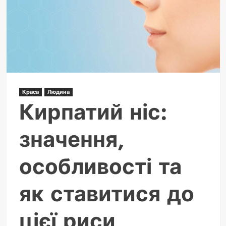
насправді
і
чому
його
смерть
ховається
в
яйці
Краса
Людина
Кирпатий ніс:
значення,
особливості та
як ставитися до
цієї риси