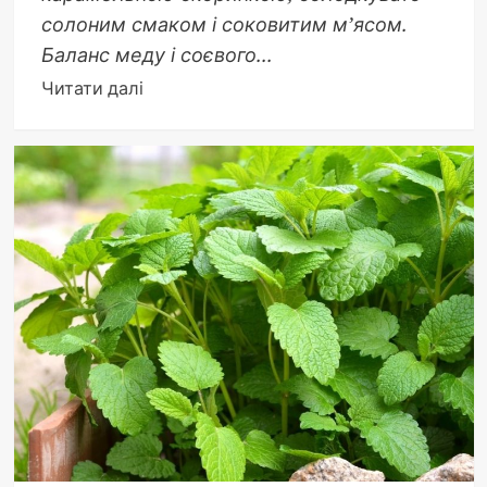
солоним смаком і соковитим м’ясом.
Баланс меду і соєвого...
Докладніше
Читати далі
про
Курка
в
медово-
соєвому
соусі:
ідеальний
рецепт
і
секрети