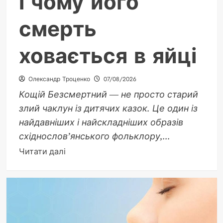
і чому його
смерть
ховається в яйці
Олександр Троценко
07/08/2026
Кощій Безсмертний — не просто старий
злий чаклун із дитячих казок. Це один із
найдавніших і найскладніших образів
східнослов’янського фольклору,...
Докладніше
Читати далі
про
Кощій
Безсмертний:
хто
він