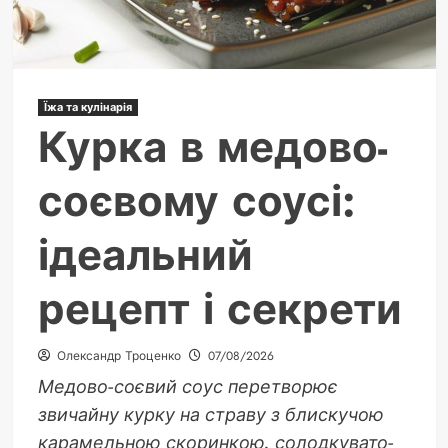
риси
Їжа та кулінарія
Курка в медово-
соєвому соусі:
ідеальний
рецепт і секрети
Олександр Троценко
07/08/2026
Медово-соєвий соус перетворює
звичайну курку на страву з блискучою
карамельною скоринкою, солодкувато-