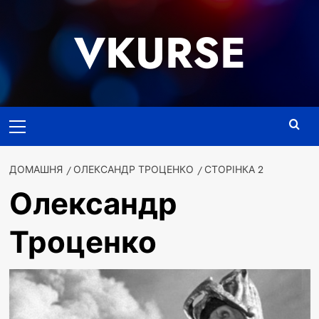
Перейти
до
VKURSE
вмісту
Основне
меню
ДОМАШНЯ
ОЛЕКСАНДР ТРОЦЕНКО
СТОРІНКА 2
Олександр
Троценко