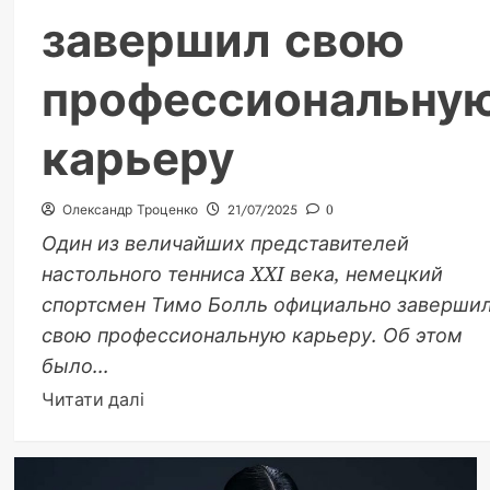
завершил свою
профессиональну
карьеру
Олександр Троценко
21/07/2025
0
Один из величайших представителей
настольного тенниса XXI века, немецкий
спортсмен Тимо Болль официально заверши
свою профессиональную карьеру. Об этом
было...
Докладніше
Читати далі
про
Тимо
Болль