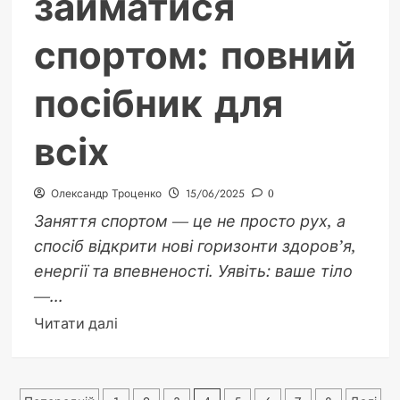
займатися
спортом: повний
посібник для
всіх
Олександр Троценко
15/06/2025
0
Заняття спортом — це не просто рух, а
спосіб відкрити нові горизонти здоров’я,
енергії та впевненості. Уявіть: ваше тіло
—...
Докладніше
Читати далі
про
Як
правильно