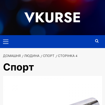
Перейти
до
VKURSE
вмісту
Основне
меню
ДОМАШНЯ
ЛЮДИНА
СПОРТ
СТОРІНКА 4
Спорт