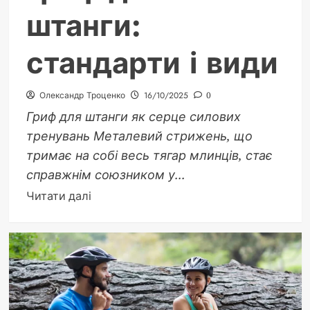
штанги:
стандарти і види
Олександр Троценко
16/10/2025
0
Гриф для штанги як серце силових
тренувань Металевий стрижень, що
тримає на собі весь тягар млинців, стає
справжнім союзником у...
Докладніше
Читати далі
про
Скільки
важить
гриф
для
штанги: