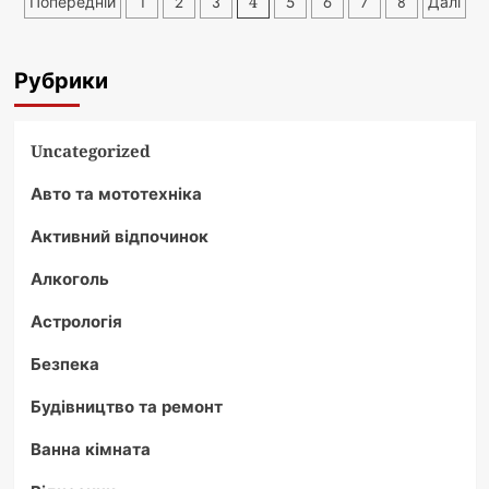
Пагінація
Попередній
1
2
3
4
5
6
7
8
Далі
займатися
записів
спортом:
повний
Рубрики
посібник
для
всіх
Uncategorized
Авто та мототехніка
Активний відпочинок
Алкоголь
Астрологія
Безпека
Будівництво та ремонт
Ванна кімната