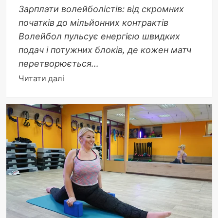
Зарплати волейболістів: від скромних
початків до мільйонних контрактів
Волейбол пульсує енергією швидких
подач і потужних блоків, де кожен матч
перетворюється...
Докладніше
Читати далі
про
Скільки
заробляють
волейболісти
в
2025:
в
Україні
та
світі