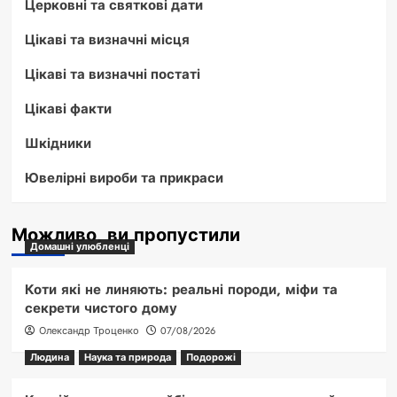
Церковні та святкові дати
Цікаві та визначні місця
Цікаві та визначні постаті
Цікаві факти
Шкідники
Ювелірні вироби та прикраси
Можливо, ви пропустили
Домашні улюбленці
Коти які не линяють: реальні породи, міфи та
секрети чистого дому
Олександр Троценко
07/08/2026
Людина
Наука та природа
Подорожі