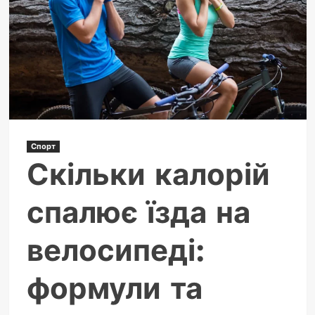
стандарти
і
види
Спорт
Скільки калорій
спалює їзда на
велосипеді:
формули та