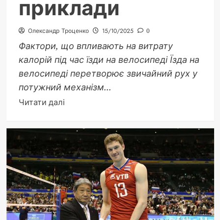
приклади
Олександр Троценко
15/10/2025
0
Фактори, що впливають на витрату
калорій під час їзди на велосипеді Їзда на
велосипеді перетворює звичайний рух у
потужний механізм...
Докладніше
Читати далі
про
Скільки
калорій
спалює
їзда
на
велосипеді:
формули
та