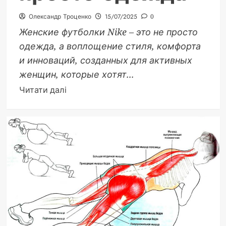
Олександр Троценко
15/07/2025
0
Женские футболки Nike – это не просто
одежда, а воплощение стиля, комфорта
и инноваций, созданных для активных
женщин, которые хотят...
Докладніше
Читати далі
про
Спорт
со
стилем:
почему
женская
футболка
Nike
—
это