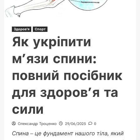
больше,
чем
просто
одежда
Здоров'я
Спорт
Як укріпити
м’язи спини:
повний посібник
для здоров’я та
сили
Олександр Троценко
29/06/2025
0
Спина – це фундамент нашого тіла, який