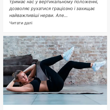
тримає нас у вертикальному положенні,
дозволяє рухатися граціозно і захищає
найважливіші нерви. Але...
Докладніше
Читати далі
про
Як
укріпити
м’язи
спини:
повний
посібник
для
здоров’я
та
сили