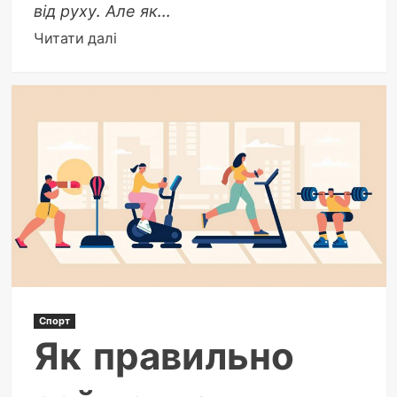
від руху. Але як...
Докладніше
Читати далі
про
Як
змусити
себе
займатися
спортом:
Практичний
посібник
для
всіх
Спорт
Як правильно