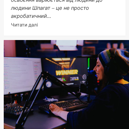
людини Шпагат – це не просто
акробатичний...
Докладніше
Читати далі
про
За
скільки
часу
можна
сісти
на
шпагат:
від
2
тижнів
до
6
місяців