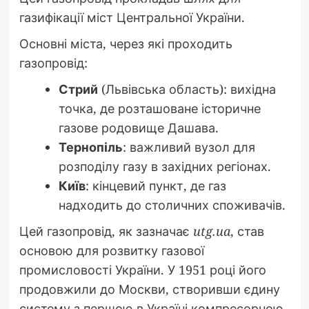
газифікації міст Центральної України.
Основні міста, через які проходить
газопровід:
Стрий
(Львівська область): вихідна
точка, де розташоване історичне
газове родовище Дашава.
Тернопіль
: важливий вузол для
розподілу газу в західних регіонах.
Київ
: кінцевий пункт, де газ
надходить до столичних споживачів.
Цей газопровід, як зазначає
utg.ua
, став
основою для розвитку газової
промисловості України. У 1951 році його
продовжили до Москви, створивши єдину
систему з першою в Україні компресорною