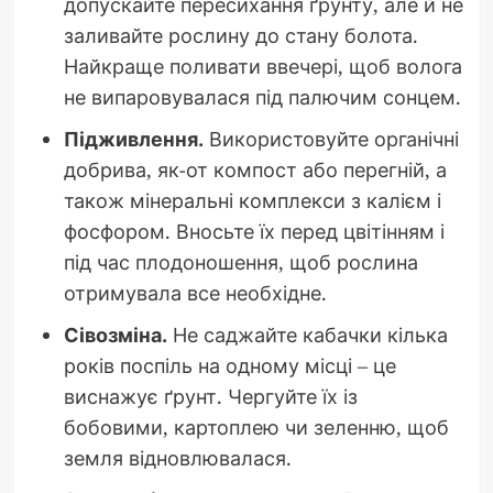
допускайте пересихання ґрунту, але й не
заливайте рослину до стану болота.
Найкраще поливати ввечері, щоб волога
не випаровувалася під палючим сонцем.
Підживлення.
Використовуйте органічні
добрива, як-от компост або перегній, а
також мінеральні комплекси з калієм і
фосфором. Вносьте їх перед цвітінням і
під час плодоношення, щоб рослина
отримувала все необхідне.
Сівозміна.
Не саджайте кабачки кілька
років поспіль на одному місці – це
виснажує ґрунт. Чергуйте їх із
бобовими, картоплею чи зеленню, щоб
земля відновлювалася.