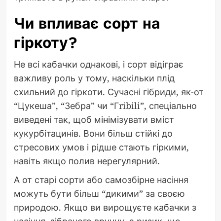
Чи впливає сорт на
гіркоту?
Не всі кабачки однакові, і сорт відіграє
важливу роль у тому, наскільки плід
схильний до гіркоти. Сучасні гібриди, як-от
“Цукеша”, “Зебра” чи “Гribili”, спеціально
виведені так, щоб мінімізувати вміст
кукурбітацинів. Вони більш стійкі до
стресових умов і рідше стають гіркими,
навіть якщо полив нерегулярний.
А от старі сорти або самозбірне насіння
можуть бути більш “дикими” за своєю
природою. Якщо ви вирощуєте кабачки з
насіння, зібраного вручну, є ризик, що