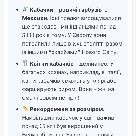
Кабачки – родичі гарбузів із
Мексики.
Їхні предки вирощувалися
ще стародавніми індіанцями понад
5000 років тому. У Європу вони
потрапили лише в XVI столітті разом
із іншими “скарбами” Нового Світу.
Квітки кабачків – делікатес.
У
багатьох країнах, наприклад, в Італії,
квіти кабачків смажать у клярі або
фарширують сиром. Вони ніжні на
смак і зовсім не гіркі!
Рекордсмени за розміром.
Найбільший кабачок у світі важив
понад 65 кг і був вирощений у
Великобританії. Уявляєте, скільки