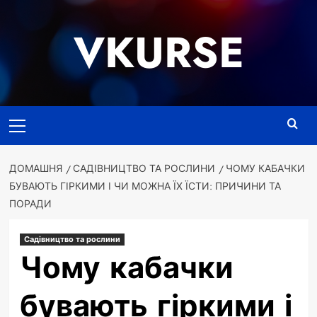
Перейти
до
VKURSE
вмісту
Основне
меню
ДОМАШНЯ
САДІВНИЦТВО ТА РОСЛИНИ
ЧОМУ КАБАЧКИ
БУВАЮТЬ ГІРКИМИ І ЧИ МОЖНА ЇХ ЇСТИ: ПРИЧИНИ ТА
ПОРАДИ
Садівництво та рослини
Чому кабачки
бувають гіркими і