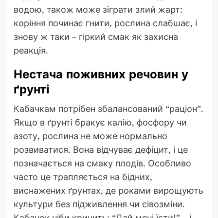
водою, також може зіграти злий жарт:
коріння починає гнити, рослина слабшає, і
знову ж таки – гіркий смак як захисна
реакція.
Нестача поживних речовин у
ґрунті
Кабачкам потрібен збалансований “раціон”.
Якщо в ґрунті бракує калію, фосфору чи
азоту, рослина не може нормально
розвиватися. Вона відчуває дефіцит, і це
позначається на смаку плодів. Особливо
часто це трапляється на бідних,
виснажених ґрунтах, де роками вирощують
культури без підживлення чи сівозміни.
Кабачок ніби кричить: “Дай мені їсти!” – і