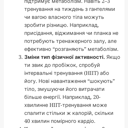
підтримує метаболізм. Навіть 2–3
тренування на тиждень з гантелями
чи вагою власного тіла можуть
зробити різницю. Наприклад,
присідання, віджимання чи планка не
потребують тренажерного залу, але
ефективно “розганяють” метаболізм.
Зміни тип фізичної активності.
Якщо
ти звик до пробіжок, спробуй
інтервальні тренування (HIIT) або
йогу. Нові навантаження “шокують”
тіло, змушуючи його витрачати
більше енергії. Наприклад, 20-
хвилинне HIIT-тренування може
спалити стільки ж калорій, скільки
40 хвилин помірного кардіо.