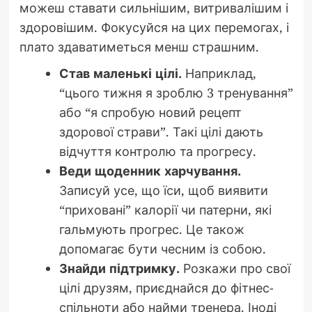
можеш ставати сильнішим, витривалішим і
здоровішим. Фокусуйся на цих перемогах, і
плато здаватиметься менш страшним.
Став маленькі цілі.
Наприклад,
“цього тижня я зроблю 3 тренування”
або “я спробую новий рецепт
здорової страви”. Такі цілі дають
відчуття контролю та прогресу.
Веди щоденник харчування.
Записуй усе, що їси, щоб виявити
“приховані” калорії чи патерни, які
гальмують прогрес. Це також
допомагає бути чесним із собою.
Знайди підтримку.
Розкажи про свої
цілі друзям, приєднайся до фітнес-
спільноти або найми тренера. Іноді