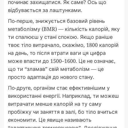
починає захищатися. Як саме? Ось що
відбувається за лаштунками.
По-перше, знижується базовий рівень
метаболізму (BMR) — кількість калорій, яку
ти спалюєш у стані спокою. Якщо раніше
твоє тіло витрачало, скажімо, 1800 калорій
на день, то після втрати ваги ця цифра
може впасти до 1500–1600. Це не означає,
що ти “зламав” свій метаболізм — це
просто адаптація до нового стану.
По-друге, організм стає ефективнішим у
використанні енергії. Наприклад, ти можеш
витрачати менше калорій на ту саму
пробіжку чи заняття в залі, бо тіло вчиться
економити. Це явище називають
“адаптивною термогенезою”. Дослідження