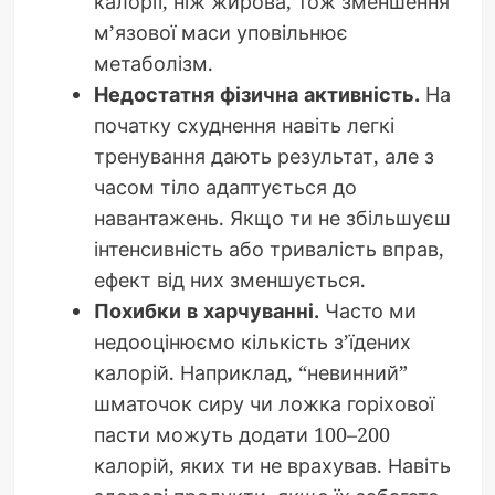
калорії, ніж жирова, тож зменшення
м’язової маси уповільнює
метаболізм.
Недостатня фізична активність.
На
початку схуднення навіть легкі
тренування дають результат, але з
часом тіло адаптується до
навантажень. Якщо ти не збільшуєш
інтенсивність або тривалість вправ,
ефект від них зменшується.
Похибки в харчуванні.
Часто ми
недооцінюємо кількість з’їдених
калорій. Наприклад, “невинний”
шматочок сиру чи ложка горіхової
пасти можуть додати 100–200
калорій, яких ти не врахував. Навіть