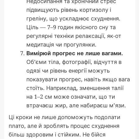
Недосипання та хронічний стрес
підвищують рівень кортизолу і
греліну, що ускладнює схуднення.
Ціль — 7–9 годин якісного сну та
регулярні техніки релаксації, як-от
медитація чи прогулянки.
Вимірюй прогрес не лише вагами.
Об’єми тіла, фотографії, відчуття в
одязі чи рівень енергії можуть
показувати прогрес, навіть якщо вага
стоїть. Наприклад, зменшення талії
на 1–2 см може означати, що ти
втрачаєш жир, але набираєш м’язи.
Ці кроки не лише допоможуть подолати
плато, але й зроблять процес схуднення
більш здоровим і стійким. Не бійся