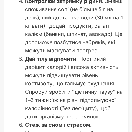
Контролюй затримку рідини.
Зменш
споживання солі (не більше 5 г на
день), пий достатньо води (30 мл на 1
кг ваги) і додай продукти, багаті
калієм (банани, шпинат, авокадо). Це
допоможе позбутися набряків, які
можуть маскувати прогрес.
Дай тілу відпочити.
Постійний
дефіцит калорій і висока активність
можуть підвищувати рівень
кортизолу, що гальмує схуднення.
Спробуй зробити “дієтичну паузу” на
1–2 тижні: їж на рівні підтримуючої
калорійності (без дефіциту), щоб
дати організму перепочинок.
Стеж за сном і стресом.