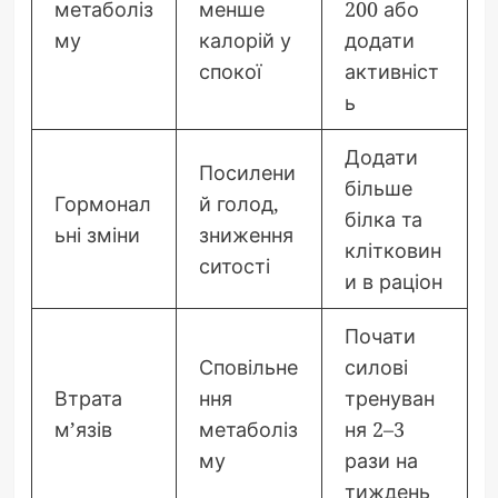
метаболіз
менше
200 або
му
калорій у
додати
спокої
активніст
ь
Додати
Посилени
більше
Гормонал
й голод,
білка та
ьні зміни
зниження
клітковин
ситості
и в раціон
Почати
Сповільне
силові
Втрата
ння
тренуван
м’язів
метаболіз
ня 2–3
му
рази на
тиждень