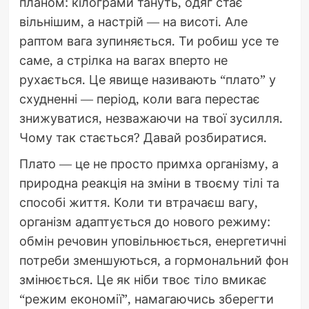
планом: кілограми тануть, одяг стає
вільнішим, а настрій — на висоті. Але
раптом вага зупиняється. Ти робиш усе те
саме, а стрілка на вагах вперто не
рухається. Це явище називають “плато” у
схудненні — період, коли вага перестає
знижуватися, незважаючи на твої зусилля.
Чому так стається? Давай розбиратися.
Плато — це не просто примха організму, а
природна реакція на зміни в твоєму тілі та
способі життя. Коли ти втрачаєш вагу,
організм адаптується до нового режиму:
обмін речовин уповільнюється, енергетичні
потреби зменшуються, а гормональний фон
змінюється. Це як ніби твоє тіло вмикає
“режим економії”, намагаючись зберегти