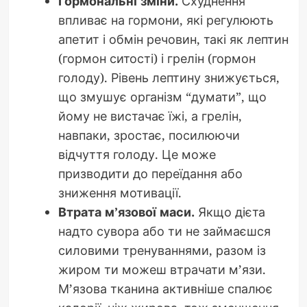
Гормональні зміни.
Схуднення
впливає на гормони, які регулюють
апетит і обмін речовин, такі як лептин
(гормон ситості) і грелін (гормон
голоду). Рівень лептину знижується,
що змушує організм “думати”, що
йому не вистачає їжі, а грелін,
навпаки, зростає, посилюючи
відчуття голоду. Це може
призводити до переїдання або
зниження мотивації.
Втрата м’язової маси.
Якщо дієта
надто сувора або ти не займаєшся
силовими тренуваннями, разом із
жиром ти можеш втрачати м’язи.
М’язова тканина активніше спалює