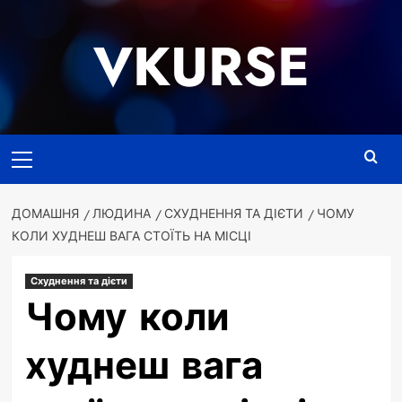
Перейти
до
VKURSE
вмісту
Основне
меню
ДОМАШНЯ
ЛЮДИНА
СХУДНЕННЯ ТА ДІЄТИ
ЧОМУ
КОЛИ ХУДНЕШ ВАГА СТОЇТЬ НА МІСЦІ
Схуднення та дієти
Чому коли
худнеш вага