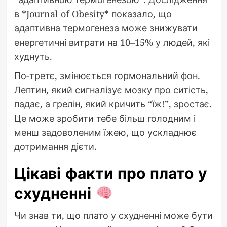
в *Journal of Obesity* показало, що
адаптивна термогенеза може знижувати
енергетичні витрати на 10–15% у людей, які
худнуть.
По-третє, змінюється гормональний фон.
Лептин, який сигналізує мозку про ситість,
падає, а грелін, який кричить “їж!”, зростає.
Це може зробити тебе більш голодним і
менш задоволеним їжею, що ускладнює
дотримання дієти.
Цікаві факти про плато у
схудненні
Чи знав ти, що плато у схудненні може бути