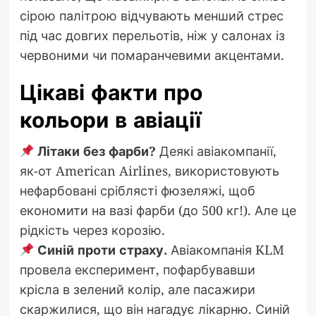
сірою палітрою відчувають менший стрес
під час довгих перельотів, ніж у салонах із
червоними чи помаранчевими акцентами.
Цікаві факти про
кольори в авіації
Літаки без фарби?
Деякі авіакомпанії,
як-от American Airlines, використовують
нефарбовані сріблясті фюзеляжі, щоб
економити на вазі фарби (до 500 кг!). Але це
рідкість через корозію.
Синій проти страху.
Авіакомпанія KLM
провела експеримент, пофарбувавши
крісла в зелений колір, але пасажири
скаржилися, що він нагадує лікарню. Синій