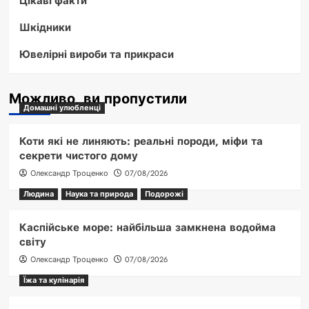
Цікаві факти
Шкідники
Ювелірні вироби та прикраси
Можливо, ви пропустили
Домашні улюбленці
Коти які не линяють: реальні породи, міфи та
секрети чистого дому
Олександр Троценко
07/08/2026
Людина
Наука та природа
Подорожі
Каспійське море: найбільша замкнена водойма
світу
Олександр Троценко
07/08/2026
Їжа та кулінарія