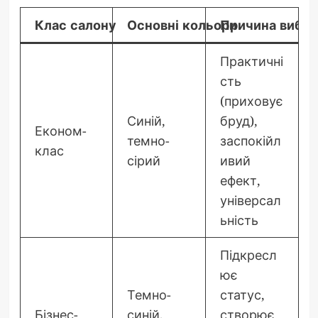
Клас салону
Основні кольори
Причина вибор
Практичні
сть
(приховує
Синій,
бруд),
Економ-
темно-
заспокійл
клас
сірий
ивий
ефект,
універсал
ьність
Підкресл
ює
Темно-
статус,
Бізнес-
синій,
створює