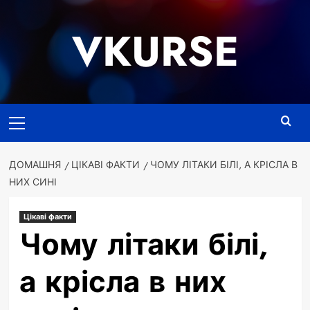
Перейти
до
VKURSE
вмісту
Основне
меню
ДОМАШНЯ
ЦІКАВІ ФАКТИ
ЧОМУ ЛІТАКИ БІЛІ, А КРІСЛА В
НИХ СИНІ
Цікаві факти
Чому літаки білі,
а крісла в них