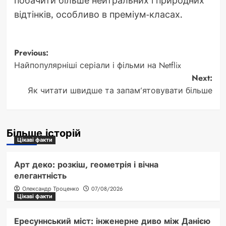
побачити більше нейтральних і природних
відтінків, особливо в преміум-класах.
Post
Previous:
Найпопулярніші серіали і фільми на Netflix
navigation
Next:
Як читати швидше та запам’ятовувати більше
Більше історій
Цікаві факти
Арт деко: розкіш, геометрія і вічна
елегантність
Олександр Троценко
07/08/2026
Цікаві факти
Ересуннський міст: інженерне диво між Данією