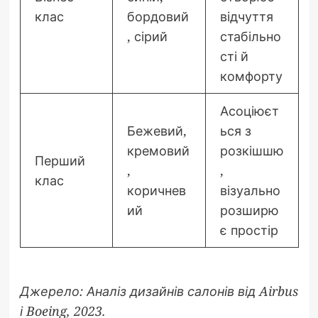
клас
бордовий
відчуття
, сірий
стабільно
сті й
комфорту
Асоціюєт
Бежевий,
ься з
кремовий
розкішшю
Перший
,
,
клас
коричнев
візуально
ий
розширю
є простір
Джерело: Аналіз дизайнів салонів від Airbus
і Boeing, 2023.