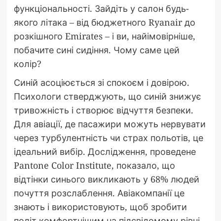
функціональності. Зайдіть у салон будь-
якого літака – від бюджетного Ryanair до
розкішного Emirates – і ви, найімовірніше,
побачите сині сидіння. Чому саме цей
колір?
Синій асоціюється зі спокоєм і довірою.
Психологи стверджують, що синій знижує
тривожність і створює відчуття безпеки.
Для авіації, де пасажири можуть нервувати
через турбулентність чи страх польотів, це
ідеальний вибір. Дослідження, проведене
Pantone Color Institute, показало, що
відтінки синього викликають у 68% людей
почуття розслаблення. Авіакомпанії це
знають і використовують, щоб зробити
політ комфортнішим на підсвідомому рівні.