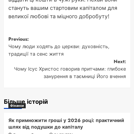
стануть вашим стартовим капіталом для
великої любові та міцного добробуту!
Post
Previous:
Чому люди ходять до церкви: духовність,
navigation
традиції та сенс життя
Next:
Чому Ісус Христос говорив притчами: глибоке
занурення в таємниці Його вчення
Більше історій
Фінанси
Як примножити гроші у 2026 році: практичний
шлях від подушки до капіталу