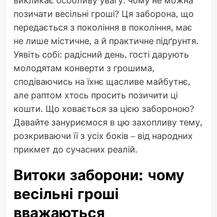
позичати весільні гроші? Ця заборона, що
передається з покоління в покоління, має
не лише містичне, а й практичне підґрунтя.
Уявіть собі: радісний день, гості дарують
молодятам конверти з грошима,
сподіваючись на їхнє щасливе майбутнє,
але раптом хтось просить позичити ці
кошти. Що ховається за цією забороною?
Давайте зануриємося в цю захопливу тему,
розкриваючи її з усіх боків – від народних
прикмет до сучасних реалій.
Витоки заборони: чому
весільні гроші
вважаються