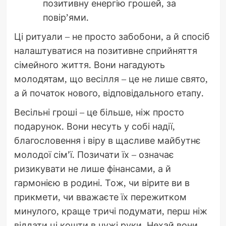
позитивну енергію грошей, за
повір’ями.
Ці ритуали – не просто забобони, а й спосіб
налаштуватися на позитивне сприйняття
сімейного життя. Вони нагадують
молодятам, що весілля – це не лише свято,
а й початок нового, відповідального етапу.
Весільні гроші – це більше, ніж просто
подарунок. Вони несуть у собі надії,
благословення і віру в щасливе майбутнє
молодої сім’ї. Позичати їх – означає
ризикувати не лише фінансами, а й
гармонією в родині. Тож, чи вірите ви в
прикмети, чи вважаєте їх пережитком
минулого, краще тричі подумати, перш ніж
віддати ці кошти в чужі руки. Нехай вони