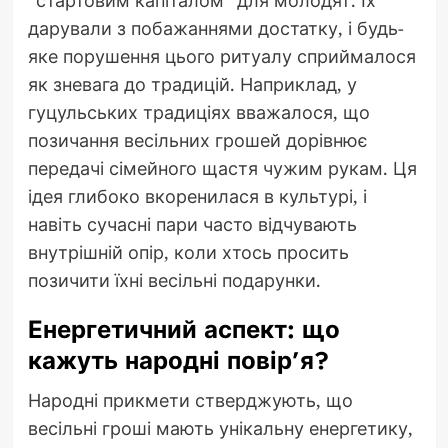
дарували з побажаннями достатку, і будь-
яке порушення цього ритуалу сприймалося
як зневага до традицій. Наприклад, у
гуцульських традиціях вважалося, що
позичання весільних грошей дорівнює
передачі сімейного щастя чужим рукам. Ця
ідея глибоко вкоренилася в культурі, і
навіть сучасні пари часто відчувають
внутрішній опір, коли хтось просить
позичити їхні весільні подарунки.
Енергетичний аспект: що
кажуть народні повір’я?
Народні прикмети стверджують, що
весільні гроші мають унікальну енергетику,