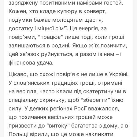
заряджену позитивними намірами гостей.
Кожен, хто кладе купюру в конверт,
подумки бажає молодятам щастя,
достатку і міцної сім’ї. Ця енергія, за
повір’ями, “працює” лише тоді, коли гроші
залишаються в родині. Якщо ж їх позичити,
цей зв’язок руйнується, а разом із ним – і
фінансова удача.
Цікаво, що схожі повір’я є не лише в Україні.
У слов’янських традиціях гроші, отримані
на весілля, часто клали під скатертину чи в
спеціальну скриньку, щоб “зберегти” їхню
силу. У деяких регіонах Росії вважалося,
що позичання весільних грошей може
призвести до “витоку” багатства з дому, а в
Польщі вірили, що це може накликати