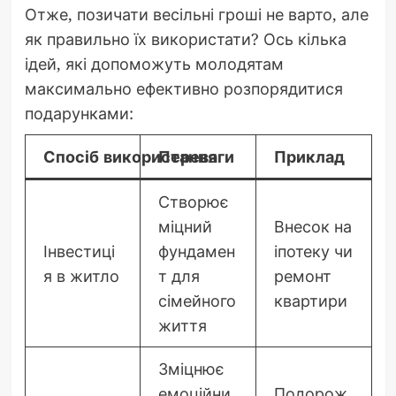
Отже, позичати весільні гроші не варто, але
як правильно їх використати? Ось кілька
ідей, які допоможуть молодятам
максимально ефективно розпорядитися
подарунками:
Спосіб використання
Переваги
Приклад
Створює
міцний
Внесок на
Інвестиці
фундамен
іпотеку чи
я в житло
т для
ремонт
сімейного
квартири
життя
Зміцнює
емоційни
Подорож