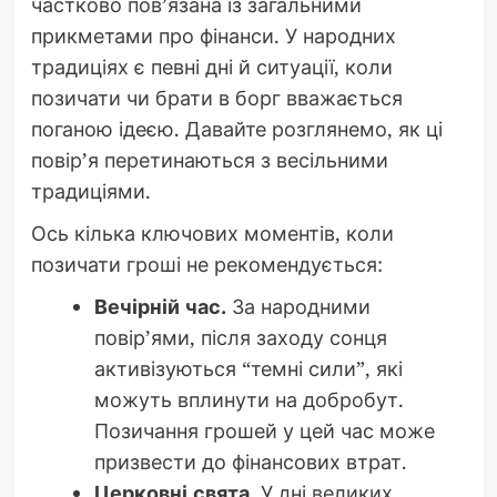
частково пов’язана із загальними
прикметами про фінанси. У народних
традиціях є певні дні й ситуації, коли
позичати чи брати в борг вважається
поганою ідеєю. Давайте розглянемо, як ці
повір’я перетинаються з весільними
традиціями.
Ось кілька ключових моментів, коли
позичати гроші не рекомендується:
Вечірній час.
За народними
повір’ями, після заходу сонця
активізуються “темні сили”, які
можуть вплинути на добробут.
Позичання грошей у цей час може
призвести до фінансових втрат.
Церковні свята.
У дні великих