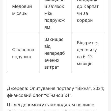
Медовий
й зв’язок
до Карпат
місяць
між
чи за
подружж
кордон
ям
Захищає
Відкриття
від
Фінансова
депозиту
непередб
подушка
на 6–12
ачених
місяців
витрат
Джерела: Опитування порталу “Вікна”, 2024;
фінансовий блог “Фінанси 24”.
Ці ідеї допоможуть молодятам не лише