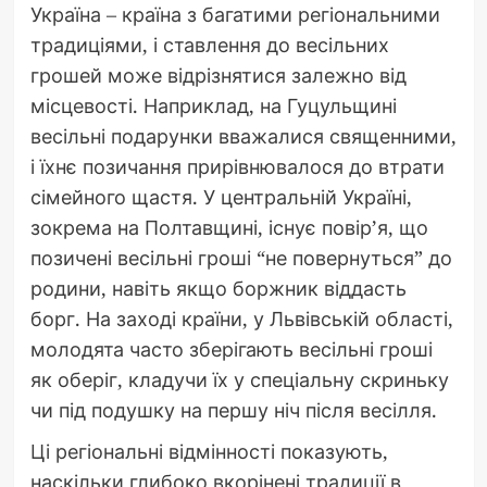
Україна – країна з багатими регіональними
традиціями, і ставлення до весільних
грошей може відрізнятися залежно від
місцевості. Наприклад, на Гуцульщині
весільні подарунки вважалися священними,
і їхнє позичання прирівнювалося до втрати
сімейного щастя. У центральній Україні,
зокрема на Полтавщині, існує повір’я, що
позичені весільні гроші “не повернуться” до
родини, навіть якщо боржник віддасть
борг. На заході країни, у Львівській області,
молодята часто зберігають весільні гроші
як оберіг, кладучи їх у спеціальну скриньку
чи під подушку на першу ніч після весілля.
Ці регіональні відмінності показують,
наскільки глибоко вкорінені традиції в