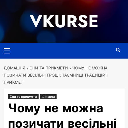
Перейти
до
VKURSE
вмісту
Основне
меню
ДОМАШНЯ
СНИ ТА ПРИКМЕТИ
ЧОМУ НЕ МОЖНА
ПОЗИЧАТИ ВЕСІЛЬНІ ГРОШІ: ТАЄМНИЦІ ТРАДИЦІЙ І
ПРИКМЕТ
Сни та прикмети
Фінанси
Чому не можна
позичати весільні