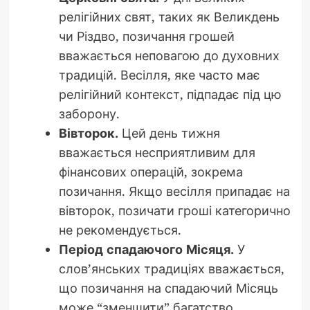
релігійних свят, таких як Великдень
чи Різдво, позичання грошей
вважається неповагою до духовних
традицій. Весілля, яке часто має
релігійний контекст, підпадає під цю
заборону.
Вівторок.
Цей день тижня
вважається несприятливим для
фінансових операцій, зокрема
позичання. Якщо весілля припадає на
вівторок, позичати гроші категорично
не рекомендується.
Період спадаючого Місяця.
У
слов’янських традиціях вважається,
що позичання на спадаючий Місяць
може “зменшити” багатство.