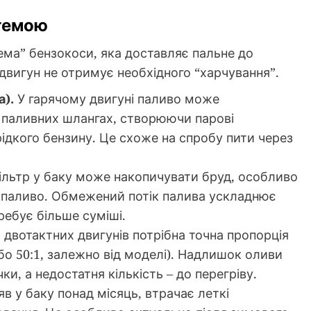
темою
ема” бензокоси, яка доставляє пальне до
двигун не отримує необхідного “харчування”.
а).
У гарячому двигуні паливо може
 паливних шлангах, створюючи парові
ідкого бензину. Це схоже на спробу пити через
льтр у баку може накопичувати бруд, особливо
 паливо. Обмежений потік палива ускладнює
ребує більше суміші.
двотактних двигунів потрібна точна пропорція
або 50:1, залежно від моделі). Надлишок оливи
и, а недостатня кількість – до перегріву.
в у баку понад місяць, втрачає леткі