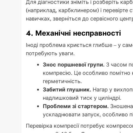
Для діагностики зніміть і розберіть к
(наприклад, карбклинером) і перевірте с
навичках, зверніться до сервісного цент
4. Механічні несправності
Іноді проблема криється глибше – у самом
потребують уваги.
Знос поршневої групи.
З часом п
компресію. Це особливо помітно 
герметичність.
Забитий глушник.
Нагар у вихлопн
надлишковий тиск у циліндрі.
Проблеми зі стартером.
Зношена 
ускладнювати запуск, особливо пі
Перевірка компресії потребує компресо