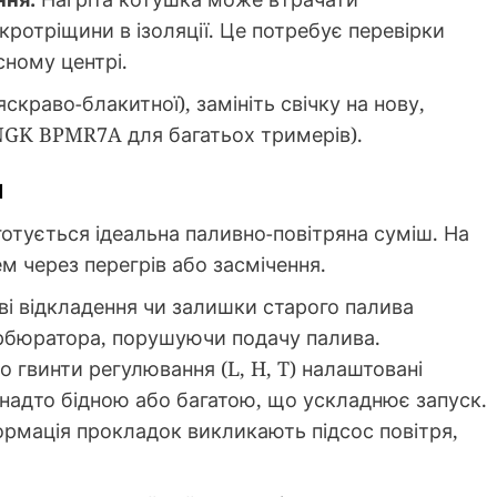
кротріщини в ізоляції. Це потребує перевірки
сному центрі.
яскраво-блакитної), замініть свічку на нову,
NGK BPMR7A для багатьох тримерів).
м
готується ідеальна паливно-повітряна суміш. На
 через перегрів або засмічення.
ві відкладення чи залишки старого палива
рбюратора, порушуючи подачу палива.
 гвинти регулювання (L, H, T) налаштовані
надто бідною або багатою, що ускладнює запуск.
рмація прокладок викликають підсос повітря,