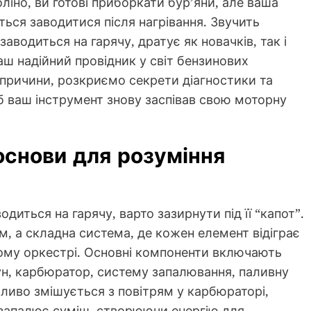
оліно, ви готові приборкати бур’яни, але ваша
ться заводитися після нагрівання. Звучить
водиться на гарячу, дратує як новачків, так і
аш надійний провідник у світ бензинових
 причини, розкриємо секрети діагностики та
 ваш інструмент знову заспівав свою моторну
основи для розуміння
диться на гарячу, варто зазирнути під її “капот”.
м, а складна система, де кожен елемент відіграє
ому оркестрі. Основні компоненти включають
ун, карбюратор, систему запалювання, паливну
аливо змішується з повітрям у карбюраторі,
ки запалює суміш, створюючи енергію для