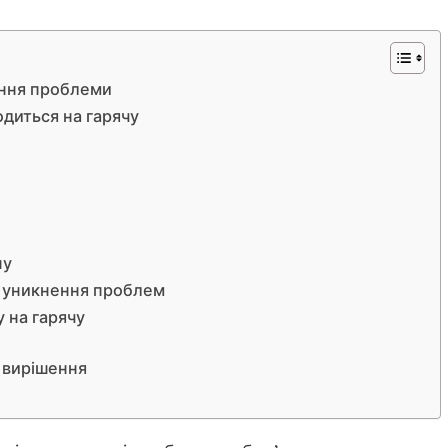
іння проблеми
одиться на гарячу
ну
я уникнення проблем
 на гарячу
і
 вирішення