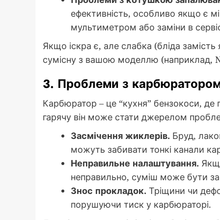
ефективність, особливо якщо є мі
мультиметром або заміни в серві
Якщо іскра є, але слабка (бліда замість 
сумісну з вашою моделлю (наприклад, 
3. Проблеми з карбюраторо
Карбюратор – це “кухня” бензокоси, де 
гарячу він може стати джерелом проблем
Засмічення жиклерів.
Бруд, лако
можуть забивати тонкі канали ка
Неправильне налаштування.
Якщо
неправильно, суміш може бути за
Знос прокладок.
Тріщини чи дефо
порушуючи тиск у карбюраторі.