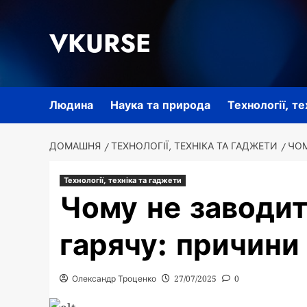
Перейти
до
VKURSE
вмісту
Людина
Наука та природа
Технології, т
ДОМАШНЯ
ТЕХНОЛОГІЇ, ТЕХНІКА ТА ГАДЖЕТИ
ЧОМ
Технології, техніка та гаджети
Чому не заводит
гарячу: причини
Олександр Троценко
27/07/2025
0