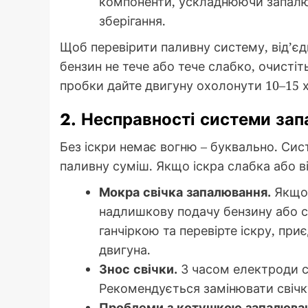
компоненти, ускладнюючи запалю
зберігання.
Щоб перевірити паливну систему, від’є
бензин не тече або тече слабко, очистіт
пробки дайте двигуну охолонути 10–15 
2. Несправності системи за
Без іскри немає вогню – буквально. Си
паливну суміш. Якщо іскра слабка або ві
Мокра свічка запалювання.
Якщо 
надлишкову подачу бензину або сла
ганчіркою та перевірте іскру, пр
двигуна.
Знос свічки.
З часом електроди с
Рекомендується замінювати свічку
Проблеми з котушкою запалюва