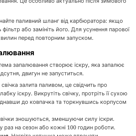
вання. Це особливо актуально після зимового
днайте паливний шланг від карбюратора: якщо
ь фільтр або замініть його. Для усунення парової
хвилин перед повторним запуском.
палювання
стема запалювання створює іскру, яка запалює
дсутня, двигун не запуститься.
свічка залита паливом, це свідчить про
бку іскру. Викрутіть свічку, протріть її сухою
иєднавши до ковпачка та торкнувшись корпусом
вічки зношуються, зменшуючи силу іскри.
 раз на сезон або кожні 100 годин роботи.
ння.
Нагріта котушка може втрачати