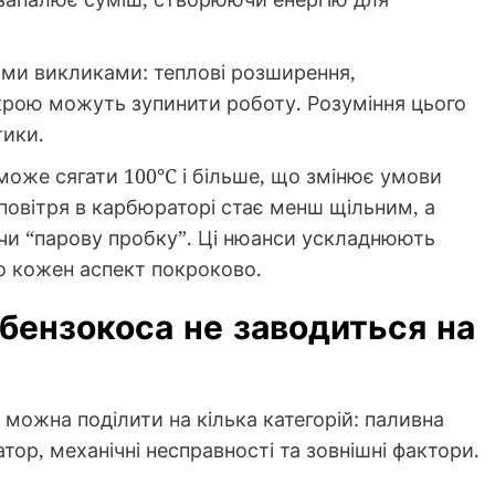
ими викликами: теплові розширення,
крою можуть зупинити роботу. Розуміння цього
тики.
може сягати 100°C і більше, що змінює умови
повітря в карбюраторі стає менш щільним, а
и “парову пробку”. Ці нюанси ускладнюють
о кожен аспект покроково.
 бензокоса не заводиться на
можна поділити на кілька категорій: паливна
ор, механічні несправності та зовнішні фактори.