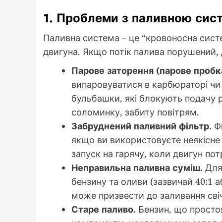
1. Проблеми з паливною сис
Паливна система – це “кровоносна сист
двигуна. Якщо потік палива порушений, 
Парове заторення (парове пробк
випаровуватися в карбюраторі чи
бульбашки, які блокують подачу р
соломинку, забиту повітрям.
Забруднений паливний фільтр.
Фі
якщо ви використовуєте неякісне
запуск на гарячу, коли двигун пот
Неправильна паливна суміш.
Для 
бензину та оливи (зазвичай 40:1 
може призвести до заливання свічк
Старе паливо.
Бензин, що простоя