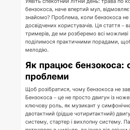
Уявіть спекотний літній день: трава по к
бензокоса, наче впертий мул, відмовляє
знайомо? Проблема, коли бензокоса не за
досвідчених користувачів. Ця стаття – в
тримерів, де ми розберемо всі можливі
поділимося практичними порадами, щоб
мелодію.
Як працює бензокоса: 
проблеми
Щоб розібратися, чому бензокоса не заво
Бензокоса – це не просто двигун із ноже
ключову роль, як музикант у симфонічн
двотактний (рідше чотиритактний) двиг
систему, стартер і вихлопну систему. П
потрапляє в циліндр, де іскра від свіч