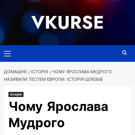
Перейти
до
VKURSE
вмісту
Основне
меню
ДОМАШНЯ
ІСТОРІЯ
ЧОМУ ЯРОСЛАВА МУДРОГО
НАЗИВАЛИ ТЕСТЕМ ЄВРОПИ: ІСТОРІЯ ШЛЮБІВ
Історія
Чому Ярослава
Мудрого