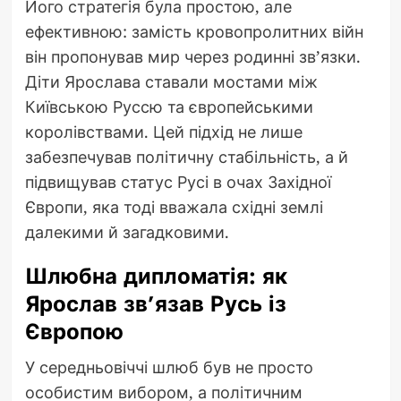
Його стратегія була простою, але
ефективною: замість кровопролитних війн
він пропонував мир через родинні зв’язки.
Діти Ярослава ставали мостами між
Київською Руссю та європейськими
королівствами. Цей підхід не лише
забезпечував політичну стабільність, а й
підвищував статус Русі в очах Західної
Європи, яка тоді вважала східні землі
далекими й загадковими.
Шлюбна дипломатія: як
Ярослав зв’язав Русь із
Європою
У середньовіччі шлюб був не просто
особистим вибором, а політичним