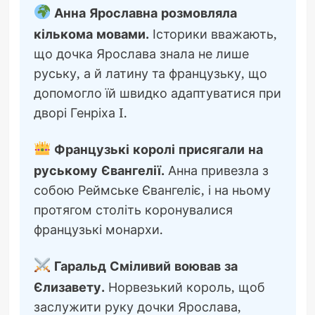
Анна Ярославна розмовляла
кількома мовами.
Історики вважають,
що дочка Ярослава знала не лише
руську, а й латину та французьку, що
допомогло їй швидко адаптуватися при
дворі Генріха I.
Французькі королі присягали на
руському Євангелії.
Анна привезла з
собою Реймське Євангеліє, і на ньому
протягом століть коронувалися
французькі монархи.
Гаральд Сміливий воював за
Єлизавету.
Норвезький король, щоб
заслужити руку дочки Ярослава,