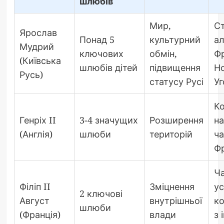
шлюбів
Мир,
Ст
Ярослав
Понад 5
культурний
ал
Мудрий
ключових
обмін,
Фр
(Київська
шлюбів дітей
підвищення
Но
Русь)
статусу Русі
У
К
Генріх II
3-4 значущих
Розширення
н
(Англія)
шлюби
територій
ч
Фр
Ч
Філіп II
Зміцнення
ус
2 ключові
Август
внутрішньої
ко
шлюби
(Франція)
влади
з 