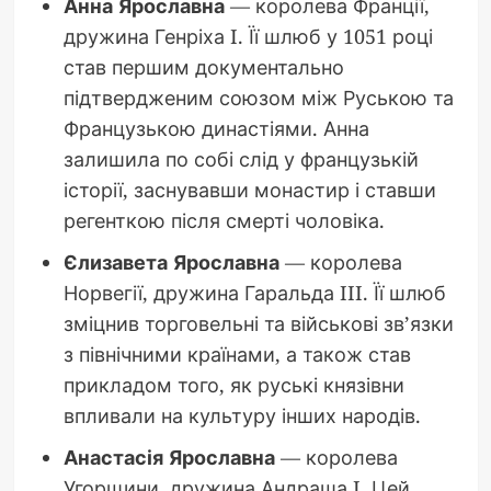
Анна Ярославна
— королева Франції,
дружина Генріха I. Її шлюб у 1051 році
став першим документально
підтвердженим союзом між Руською та
Французькою династіями. Анна
залишила по собі слід у французькій
історії, заснувавши монастир і ставши
регенткою після смерті чоловіка.
Єлизавета Ярославна
— королева
Норвегії, дружина Гаральда III. Її шлюб
зміцнив торговельні та військові зв’язки
з північними країнами, а також став
прикладом того, як руські князівни
впливали на культуру інших народів.
Анастасія Ярославна
— королева
Угорщини, дружина Андраша I. Цей