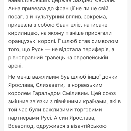
найвпливовіших держав Західної Європи.
Анна привезла до Франції не лише свій
посаг, а й культурний вплив, зокрема,
привезла з собою Євангеліє, написане
кирилицею, на якому пізніше присягали
французькі королі. Її шлюб став символом
того, що Русь — не відстала периферія, а
рівноправний гравець на європейській
арені.
Не менш важливим був шлюб іншої дочки
Ярослава, Єлизавети, із норвезьким
королем Гаральдом Сміливим. Цей союз
зміцнив зв’язки з північними країнами, які в
той час були важливими торговими
партнерами Русі. А син Ярослава,
Всеволод, одружився з візантійською