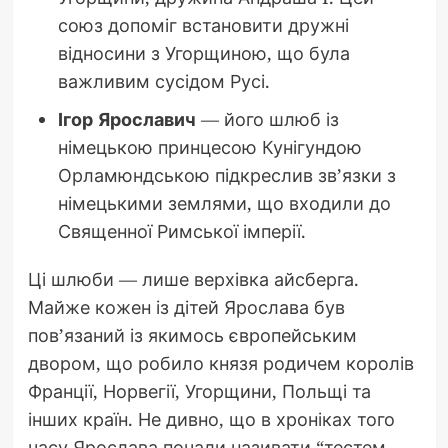
союз допоміг встановити дружні
відносини з Угорщиною, що була
важливим сусідом Русі.
Ігор Ярославич
— його шлюб із
німецькою принцесою Кунігундою
Орламюндською підкреслив зв’язки з
німецькими землями, що входили до
Священної Римської імперії.
Ці шлюби — лише верхівка айсберга.
Майже кожен із дітей Ярослава був
пов’язаний із якимось європейським
двором, що робило князя родичем королів
Франції, Норвегії, Угорщини, Польщі та
інших країн. Не дивно, що в хроніках того
часу Ярослава почали називати “тестем