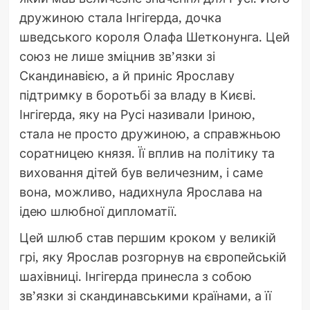
дружиною стала Інгігерда, дочка
шведського короля Олафа Шетконунга. Цей
союз не лише зміцнив зв’язки зі
Скандинавією, а й приніс Ярославу
підтримку в боротьбі за владу в Києві.
Інгігерда, яку на Русі називали Іриною,
стала не просто дружиною, а справжньою
соратницею князя. Її вплив на політику та
виховання дітей був величезним, і саме
вона, можливо, надихнула Ярослава на
ідею шлюбної дипломатії.
Цей шлюб став першим кроком у великій
грі, яку Ярослав розгорнув на європейській
шахівниці. Інгігерда принесла з собою
зв’язки зі скандинавськими країнами, а її