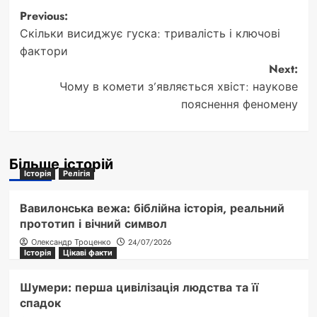
Post
Previous:
Скільки висиджує гуска: тривалість і ключові
navigation
фактори
Next:
Чому в комети з’являється хвіст: наукове
пояснення феномену
Більше історій
Історія
Релігія
Вавилонська вежа: біблійна історія, реальний
прототип і вічний символ
Олександр Троценко
24/07/2026
Історія
Цікаві факти
Шумери: перша цивілізація людства та її
спадок