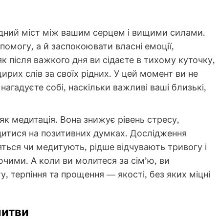
ідний міст між вашим серцем і вищими силами.
омогу, а й заспокоювати власні емоції,
як після важкого дня ви сідаєте в тихому куточку,
ирих слів за своїх рідних. У цей момент ви не
нагадуєте собі, наскільки важливі ваші близькі,
 як медитація. Вона знижує рівень стресу,
дитися на позитивних думках. Дослідження
ться чи медитують, рідше відчувають тривогу і
ючими. А коли ви молитеся за сім’ю, ви
, терпіння та прощення — якості, без яких міцні
литви