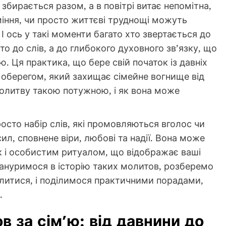
 збирається разом, а в повітрі витає непомітна,
міння, чи просто життєві труднощі можуть
І ось у такі моменти багато хто звертається до
о до слів, а до глибокого духовного зв’язку, що
ю. Ця практика, що бере свій початок із давніх
 оберегом, який захищає сімейне вогнище від
молитву такою потужною, і як вона може
осто набір слів, які промовляються вголос чи
л, сповнене віри, любові та надії. Вона може
ак і особистим ритуалом, що відображає ваші
 зануримося в історію таких молитов, розберемо
олитися, і поділимося практичними порадами,
.
в за сім’ю: від давнини до