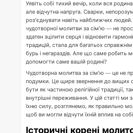
Уявіть собі тихий вечір, коли вся родина
але відчутна напруга. Сварки, непорозу
роз’єднувати навіть найближчих людей. 
чудотворної молитви за сім’ю — не прост
здатен зцілити серця і відновити гармоні
традицій, стала для багатьох справжнім
бурь і негараздів. Але що саме робить 
допомогти саме вашій родині?
Чудотворна молитва за сім’ю — це не пр
подумки. Це щире звернення до вищих си
бути як частиною релігійної традиції, т
внутрішні переживання. У цій статті ми
їхню силу, розглянемо, як правильно м
щоб ви могли відчути їхній вплив на собі
Історичні корені молито