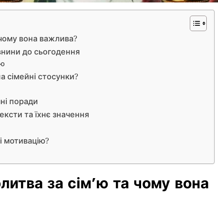
 чому вона важлива?
авнини до сьогодення
’ю
а сімейні стосунки?
чні поради
ексти та їхнє значення
 і мотивацію?
литва за сім’ю та чому вона