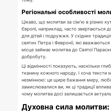
Регіональні особливості мол
Цікаво, що молитви за сім’ю в різних кут
Європі, наприклад, часто звертаються до
для дітей і подружжя. У східних традиці
святих Петра і Февронії, які вважаютьс
місце займає молитва до Святої Параск
добробуту.
Ці відмінності показують, наскільки гли
тканину кожного народу. І хоча тексти 
незмінною: це щире бажання миру, любо
замислювалися ви, як ці традиції вплив
чому молитва досі залишається актуал
Духовна сила молитви: 