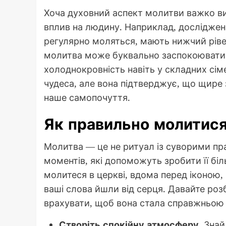
Хоча духовний аспект молитви важко вим
вплив на людину. Наприклад, дослідженн
регулярно моляться, мають нижчий ріве
молитва може буквально заспокоювати 
холоднокровність навіть у складних сім
чудеса, але вона підтверджує, що щире
наше самопочуття.
Як правильно молитися
Молитва — це не ритуал із суворими пра
моментів, які допоможуть зробити її бі
молитеся в церкві, вдома перед іконою,
ваші слова йшли від серця. Давайте роз
врахувати, щоб вона стала справжньою
Створіть спокійну атмосферу.
Знайд