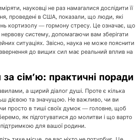
іряти, науковці не раз намагалися дослідити її
я, проведені в США, показали, що люди, які
нь кортизолу — гормону стресу. Це означає, що
нервову систему, допомагаючи вам зберігати
ейних ситуаціях. Звісно, наука не може пояснити
 звернення до вищих сил має реальний вплив на
 за сім’ю: практичні поради
вилами, а щирий діалог душі. Проте є кілька
льш дієвою та значущою. Не важливо, чи ви
 чи просто в тиші своїх думок — головне, щоб
беремо, як підготуватися до молитви і що варто
 підтримкою для вашої родини.
іть тихе місце, де вас ніхто не потурбує. Це