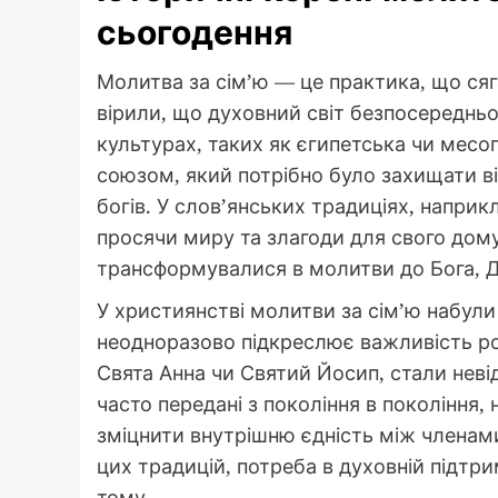
сьогодення
Молитва за сім’ю — це практика, що сяг
вірили, що духовний світ безпосередньо
культурах, таких як єгипетська чи мес
союзом, який потрібно було захищати ві
богів. У слов’янських традиціях, наприк
просячи миру та злагоди для свого дому
трансформувалися в молитви до Бога, Ді
У християнстві молитви за сім’ю набул
неодноразово підкреслює важливість род
Свята Анна чи Святий Йосип, стали неві
часто передані з покоління в покоління,
зміцнити внутрішню єдність між членами 
цих традицій, потреба в духовній підтр
тому.