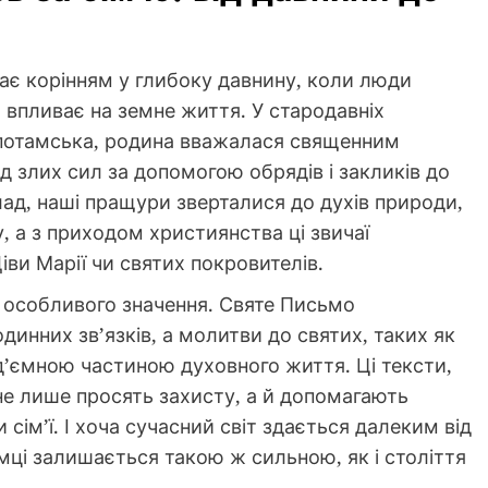
ає корінням у глибоку давнину, коли люди
 впливає на земне життя. У стародавніх
опотамська, родина вважалася священним
д злих сил за допомогою обрядів і закликів до
лад, наші пращури зверталися до духів природи,
, а з приходом християнства ці звичаї
ви Марії чи святих покровителів.
и особливого значення. Святе Письмо
инних зв’язків, а молитви до святих, таких як
д’ємною частиною духовного життя. Ці тексти,
 не лише просять захисту, а й допомагають
сім’ї. І хоча сучасний світ здається далеким від
имці залишається такою ж сильною, як і століття