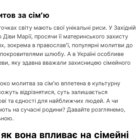
итов за сім’ю
очках світу мають свої унікальні риси. У Західній
 Діви Марії, просячи її материнського захисту
ях, зокрема в православ’ї, популярні молитви до
я покровителями шлюбу. А в Україні особливе
еви, яку здавна вважали захисницею сімейного
боко молитва за сім’ю вплетена в культурну
можуть відрізнятися, суть залишається
ві та єдності для найближчих людей. А чи
ають на сучасні родини? Давайте розглянемо,
ьною.
як вона впливає на сімейні