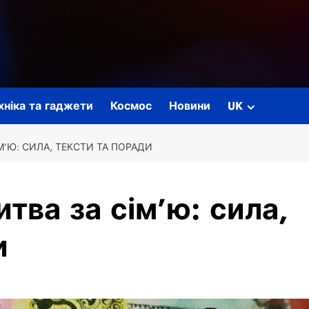
ехніка та гаджети
Космос
Новини
UK
’Ю: СИЛА, ТЕКСТИ ТА ПОРАДИ
тва за сім’ю: сила,
и