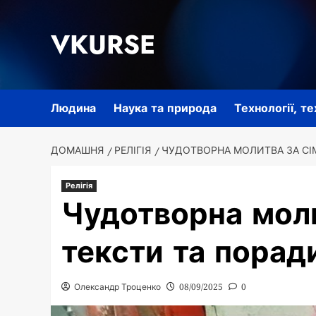
Перейти
до
VKURSE
вмісту
Людина
Наука та природа
Технології, т
ДОМАШНЯ
РЕЛІГІЯ
ЧУДОТВОРНА МОЛИТВА ЗА СІМ
Релігія
Чудотворна моли
тексти та порад
Олександр Троценко
08/09/2025
0