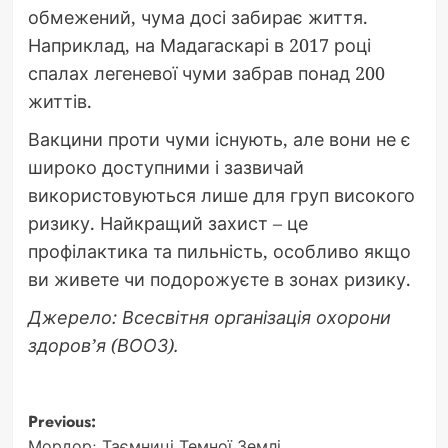
обмежений, чума досі забирає життя.
Наприклад, на Мадагаскарі в 2017 році
спалах легеневої чуми забрав понад 200
життів.
Вакцини проти чуми існують, але вони не є
широко доступними і зазвичай
використовуються лише для груп високого
ризику. Найкращий захист – це
профілактика та пильність, особливо якщо
ви живете чи подорожуєте в зонах ризику.
Джерело: Всесвітня організація охорони
здоров’я (ВООЗ).
Post
Previous:
Мордор: Таємниці Темної Землі