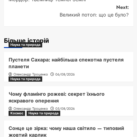
navigation
Next:
Великий потоп: що це було?
Більше історій
Наука та природа
Пустеля Сахара: найбільша спекотна пустеля
планети
Олександр Троценко
06/08/2026
Наука та природа
Чому фламінго рожеві: секрет їхнього
яскравого оперення
Олександр Троценко
05/08/2026
Космос
Наука та природа
Сонце це зірка: чому наша світило — типовий
жовтий карлик