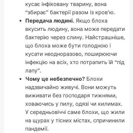
кусає інфіковану тварину, вона
“збирає” бактерії разом із кров’ю.
Передача людині.
Якщо блоха
вкусить людину, вона може передати
бактерію через слину. Найстрашніше,
що блоха може бути голодною і
кусати неодноразово, поширюючи
інфекцію на всіх, хто потрапить їй “під
лапу”.
Чому це небезпечно?
Блохи
надзвичайно живучі. Вони можуть
виживати без господаря тижнями,
ховаючись у пилу, одязі чи килимах.
У середньовіччі саме блохи, що жили
на щурах у тісних містах, спричинили
пандемії.