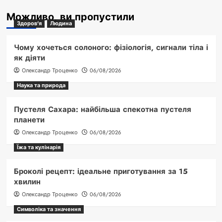
Можливо, ви пропустили
Здоров'я
Людина
Чому хочеться солоного: фізіологія, сигнали тіла і
як діяти
Олександр Троценко
06/08/2026
Наука та природа
Пустеля Сахара: найбільша спекотна пустеля
планети
Олександр Троценко
06/08/2026
Їжа та кулінарія
Броколі рецепт: ідеальне приготування за 15
хвилин
Олександр Троценко
06/08/2026
Символіка та значення