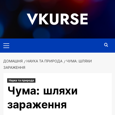
Перейти
до
VKURSE
вмісту
Основне
меню
ДОМАШНЯ
НАУКА ТА ПРИРОДА
ЧУМА: ШЛЯХИ
ЗАРАЖЕННЯ
Наука та природа
Чума: шляхи
зараження