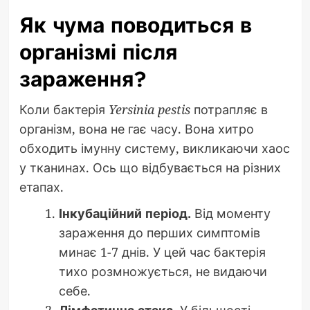
Як чума поводиться в
організмі після
зараження?
Коли бактерія
Yersinia pestis
потрапляє в
організм, вона не гає часу. Вона хитро
обходить імунну систему, викликаючи хаос
у тканинах. Ось що відбувається на різних
етапах.
Інкубаційний період.
Від моменту
зараження до перших симптомів
минає 1-7 днів. У цей час бактерія
тихо розмножується, не видаючи
себе.
Лімфатична атака.
У більшості