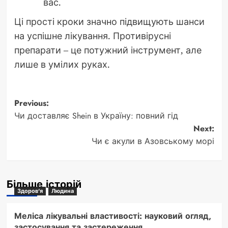
вас.
Ці прості кроки значно підвищують шанси
на успішне лікування. Противірусні
препарати – це потужний інструмент, але
лише в умілих руках.
Post
Previous:
Чи доставляє Shein в Україну: повний гід
navigation
Next:
Чи є акули в Азовському морі
Більше історій
Здоров'я
Людина
Меліса лікувальні властивості: науковий огляд,
застосування та застереження