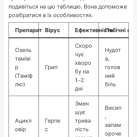
подивіться на цю таблицю. Вона допоможе
розібратися в їх особливостях.
Препарат
Вірус
Ефективність
Побічні еф
Скоро
Озель
Нудот
чує
таміві
а,
хворо
р
Грип
голов
бу на
(Таміф
ний
1–2
лю)
біль
дні
Змен
Висип
шує
,
Ацикл
Герпе
трива
запам
овір
с
лість
ороче