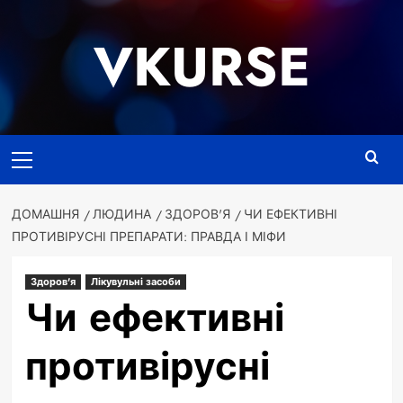
Перейти
до
VKURSE
вмісту
Основне
меню
ДОМАШНЯ
ЛЮДИНА
ЗДОРОВ'Я
ЧИ ЕФЕКТИВНІ
ПРОТИВІРУСНІ ПРЕПАРАТИ: ПРАВДА І МІФИ
Здоров'я
Лікувульні засоби
Чи ефективні
противірусні