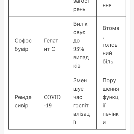
загост
ння
рень
Вилік
Втома
овує
,
Софос
Гепат
до
голов
бувір
ит С
95%
ний
випад
біль
ків
Змен
Пору
шує
шення
Ремде
COVID
час
функц
сивір
-19
госпіт
ії
алізац
печінк
ії
и