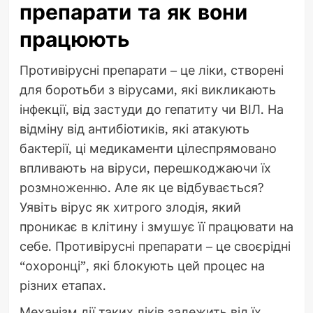
препарати та як вони
працюють
Противірусні препарати – це ліки, створені
для боротьби з вірусами, які викликають
інфекції, від застуди до гепатиту чи ВІЛ. На
відміну від антибіотиків, які атакують
бактерії, ці медикаменти цілеспрямовано
впливають на віруси, перешкоджаючи їх
розмноженню. Але як це відбувається?
Уявіть вірус як хитрого злодія, який
проникає в клітину і змушує її працювати на
себе. Противірусні препарати – це своєрідні
“охоронці”, які блокують цей процес на
різних етапах.
Механізм дії таких ліків залежить від їх