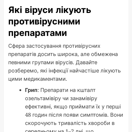
Які віруси лікують
противірусними
препаратами
Сфера застосування противірусних
препаратів досить широка, але обмежена
певними групами вірусів. Давайте
розберемо, які інфекції найчастіше лікують
цими медикаментами.
Грип
: Препарати на кшталт
озельтамівіру чи занамівіру
ефективні, якщо приймати їх у перші
48 годин після появи симптомів. Вони
скорочують тривалість хвороби в
середньому на 1–2 дні, що