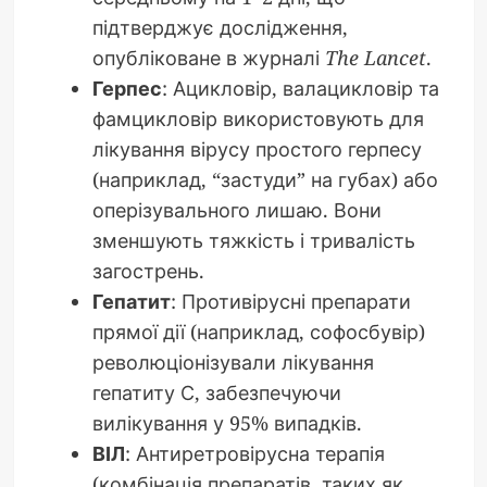
підтверджує дослідження,
опубліковане в журналі
The Lancet
.
Герпес
: Ацикловір, валацикловір та
фамцикловір використовують для
лікування вірусу простого герпесу
(наприклад, “застуди” на губах) або
оперізувального лишаю. Вони
зменшують тяжкість і тривалість
загострень.
Гепатит
: Противірусні препарати
прямої дії (наприклад, софосбувір)
революціонізували лікування
гепатиту С, забезпечуючи
вилікування у 95% випадків.
ВІЛ
: Антиретровірусна терапія
(комбінація препаратів, таких як