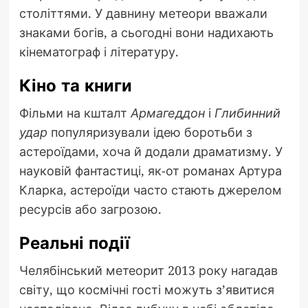
століттями. У давнину метеори вважали
знаками богів, а сьогодні вони надихають
кінематограф і літературу.
Кіно та книги
Фільми на кшталт
Армагеддон
і
Глибинний
удар
популяризували ідею боротьби з
астероїдами, хоча й додали драматизму. У
науковій фантастиці, як-от романах Артура
Кларка, астероїди часто стають джерелом
ресурсів або загрозою.
Реальні події
Челябінський метеорит 2013 року нагадав
світу, що космічні гості можуть з’явитися