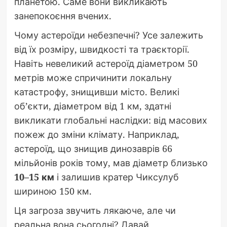
планетою. Саме вони викликають
занепокоєння вчених.
Чому астероїди небезпечні? Усе залежить
від їх розміру, швидкості та траєкторії.
Навіть невеликий астероїд діаметром 50
метрів може спричинити локальну
катастрофу, знищивши місто. Великі
об’єкти, діаметром від 1 км, здатні
викликати глобальні наслідки: від масових
пожеж до зміни клімату. Наприклад,
астероїд, що знищив динозаврів 66
мільйонів років тому, мав діаметр близько
10–15 км
і залишив кратер Чиксулуб
шириною 150 км.
Ця загроза звучить лякаюче, але чи
реальна вона сьогодні? Давай