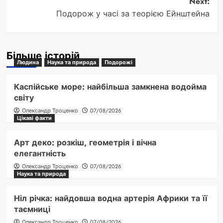
Next:
Подорож у часі за теорією Ейнштейна
Більше історій
Людина
Наука та природа
Подорожі
Каспійське море: найбільша замкнена водойма
світу
Олександр Троценко
07/08/2026
Цікаві факти
Арт деко: розкіш, геометрія і вічна
елегантність
Олександр Троценко
07/08/2026
Наука та природа
Ніл річка: найдовша водна артерія Африки та її
таємниці
Олександр Троценко
07/08/2026