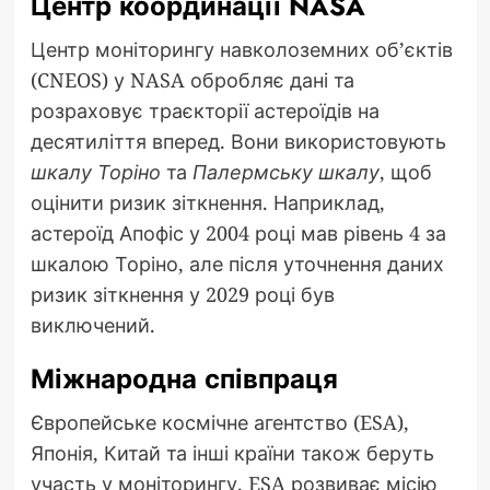
Центр координації NASA
Центр моніторингу навколоземних об’єктів
(CNEOS) у NASA обробляє дані та
розраховує траєкторії астероїдів на
десятиліття вперед. Вони використовують
шкалу Торіно
та
Палермську шкалу
, щоб
оцінити ризик зіткнення. Наприклад,
астероїд Апофіс у 2004 році мав рівень 4 за
шкалою Торіно, але після уточнення даних
ризик зіткнення у 2029 році був
виключений.
Міжнародна співпраця
Європейське космічне агентство (ESA),
Японія, Китай та інші країни також беруть
участь у моніторингу. ESA розвиває місію