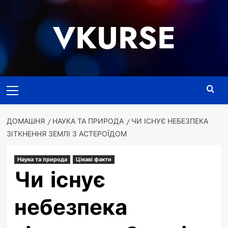
Перейти
до
VKURSE
вмісту
Основне
меню
ДОМАШНЯ
НАУКА ТА ПРИРОДА
ЧИ ІСНУЄ НЕБЕЗПЕКА
ЗІТКНЕННЯ ЗЕМЛІ З АСТЕРОЇДОМ
Наука та природа
Цікаві факти
Чи існує
небезпека