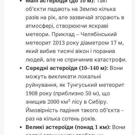
Малі астероїди (до 10 м):
Такі
об’єкти падають на Землю кілька
разів на рік, але зазвичай згорають в
атмосфері, створюючи яскраві
метеори. Приклад – Челябінський
метеорит 2013 року діаметром 17 м,
який вибив тисячі вікон і поранив
людей, але не спричинив катастрофи.
Середні астероїди (10–140 м):
Вони
можуть викликати локальні
руйнування, як Тунгуський метеорит
1908 року (приблизно 50 м), що
знищив 2000 км² лісу в Сибіру.
Ймовірність падіння такого об’єкта –
раз на кілька сотень років.
Великі астероїди (понад 1 км):
Вони