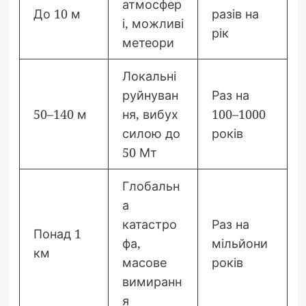
атмосфер
До 10 м
разів на
і, можливі
рік
метеори
Локальні
руйнуван
Раз на
50–140 м
ня, вибух
100–1000
силою до
років
50 Мт
Глобальн
а
катастро
Раз на
Понад 1
фа,
мільйони
км
масове
років
вимиранн
я