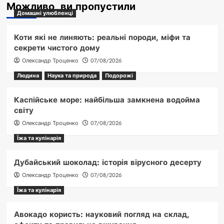
Можливо, ви пропустили
Домашні улюбленці
Коти які не линяють: реальні породи, міфи та
секрети чистого дому
Олександр Троценко
07/08/2026
Людина
Наука та природа
Подорожі
Каспійське море: найбільша замкнена водойма
світу
Олександр Троценко
07/08/2026
Їжа та кулінарія
Дубайський шоколад: історія вірусного десерту
Олександр Троценко
07/08/2026
Їжа та кулінарія
Авокадо користь: науковий погляд на склад,