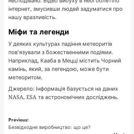
несподівано. Відео вибуху в небі облетіло
інтернет, змусивши людей задуматися про
нашу вразливість.
Міфи та легенди
У деяких культурах падіння метеоритів
пов’язували з божественними подіями.
Наприклад, Кааба в Мецці містить Чорний
камінь, який, за легендою, може бути
метеоритом.
Джерело: Інформація базується на даних
NASA, ESA та астрономічних досліджень.
Post
Previous:
Безвідходне виробництво: що це?
navigation