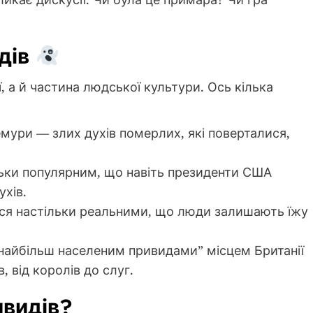
идів
, а й частина людської культури. Ось кілька
мури — злих духів померлих, які поверталися,
ільки популярним, що навіть президенти США
ухів.
ться настільки реальними, що люди залишають їжу
“найбільш населеним привидами” місцем Британії
, від королів до слуг.
ивидів?