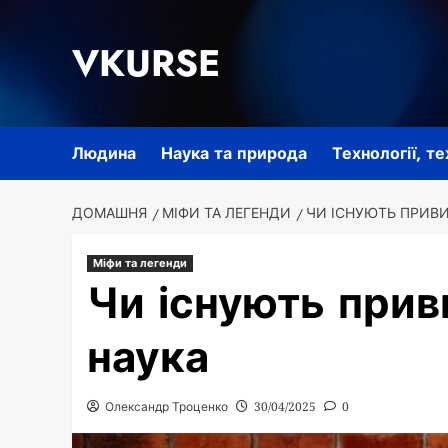
Перейти
до
VKURSE
вмісту
Людина
Наука та природа
Технології, т
ДОМАШНЯ
МІФИ ТА ЛЕГЕНДИ
ЧИ ІСНУЮТЬ ПРИВИ
Міфи та легенди
Чи існують прив
наука
Олександр Троценко
30/04/2025
0