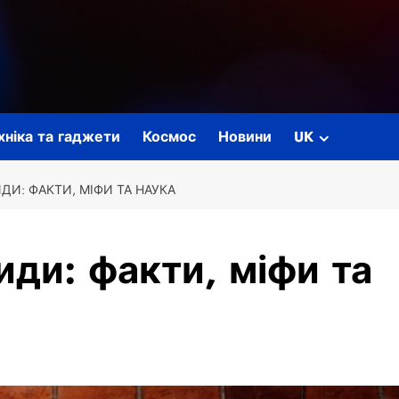
ехніка та гаджети
Космос
Новини
UK
ДИ: ФАКТИ, МІФИ ТА НАУКА
иди: факти, міфи та