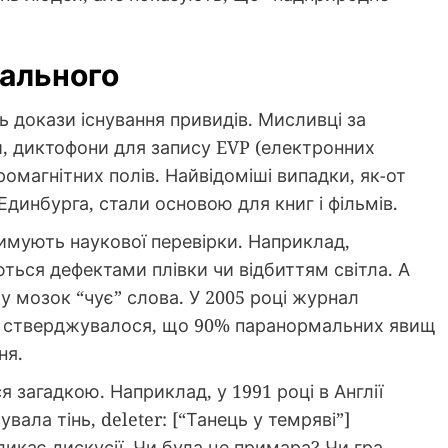
ального
ь докази існування привидів. Мисливці за
, диктофони для запису EVP (електронних
омагнітних полів. Найвідоміші випадки, як-от
динбурга, стали основою для книг і фільмів.
римують наукової перевірки. Наприклад,
ться дефектами плівки чи відбиттям світла. А
 мозок “чує” слова. У 2005 році журнал
 де стверджувалося, що 90% паранормальних явищ
ня.
 загадкою. Наприклад, у 1991 році в Англії
ала тінь, deleter: [“Танець у темряві”]
ликає дискусії. Чи була це примара? Чи гра