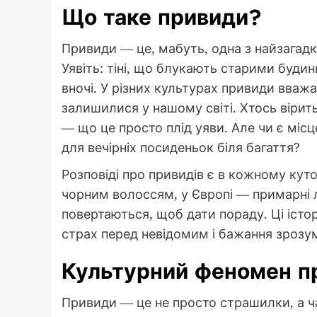
Що таке привиди?
Привиди — це, мабуть, одна з найзагад
Уявіть: тіні, що блукають старими будин
вночі. У різних культурах привиди вваж
залишилися у нашому світі. Хтось вірить
— що це просто плід уяви. Але чи є місце
для вечірніх посиденьок біля багаття?
Розповіді про привидів є в кожному куто
чорним волоссям, у Європі — примарні л
повертаються, щоб дати пораду. Ці істо
страх перед невідомим і бажання зрозум
Культурний феномен п
Привиди — це не просто страшилки, а ч