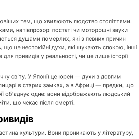
ковіших тем, що хвилюють людство століттями.
ками, напівпрозорі постаті чи моторошні звуки
аються душами померлих, які з певних причин
, що це неспокійні духи, які шукають спокою, інші
 для привидів у реальності, чи це лише історії
чку світу. У Японії це юрей — духи з довгим
ицарі в старих замках, а в Африці — предки, що
рії об’єднує одне: вони відображають людський
іти, що чекає після смерті.
ривидів
астина культури. Вони проникають у літературу,