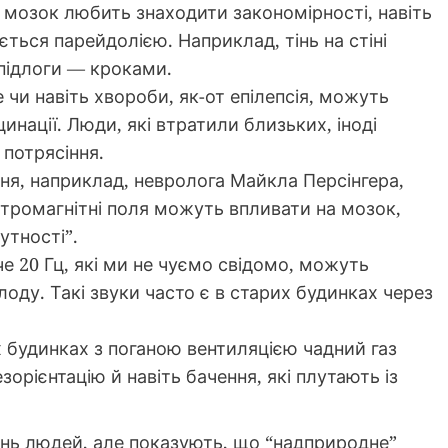
мозок любить знаходити закономірності, навіть
ється парейдолією. Наприклад, тінь на стіні
підлоги — кроками.
 чи навіть хвороби, як-от епілепсія, можуть
инації. Люди, які втратили близьких, іноді
 потрясіння.
я, наприклад, невролога Майкла Персінгера,
ктромагнітні поля можуть впливати на мозок,
утності”.
е 20 Гц, які ми не чуємо свідомо, можуть
лоду. Такі звуки часто є в старих будинках через
 будинках з поганою вентиляцією чадний газ
орієнтацію й навіть бачення, які плутають із
нь людей, але показують, що “надприродне”