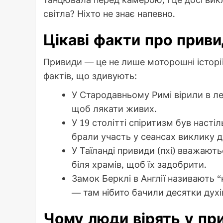
світла? Ніхто не знає напевно.
Цікаві факти про прив
Привиди — це не лише моторошні історії
фактів, що здивують:
У Стародавньому Римі вірили в ле
щоб лякати живих.
У 19 столітті спіритизм був наст
брали участь у сеансах виклику д
У Таїланді привиди (пхі) вважаю
біля храмів, щоб їх задобрити.
Замок Берклі в Англії називають 
— там нібито бачили десятки духів
Чому люди вірять у пр