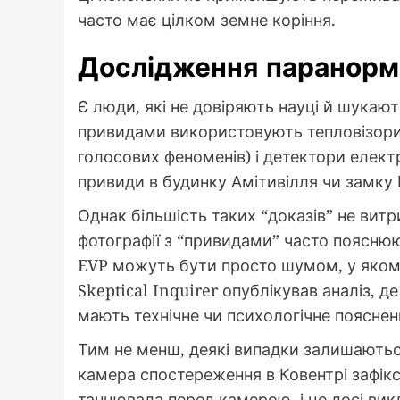
часто має цілком земне коріння.
Дослідження паранорм
Є люди, які не довіряють науці й шукают
привидами використовують тепловізори
голосових феноменів) і детектори електр
привиди в будинку Амітивілля чи замку Е
Однак більшість таких “доказів” не вит
фотографії з “привидами” часто пояснюю
EVP можуть бути просто шумом, у якому
Skeptical Inquirer опублікував аналіз,
мають технічне чи психологічне пояснен
Тим не менш, деякі випадки залишаються
камера спостереження в Ковентрі зафіксув
танцювала перед камерою, і це досі вик