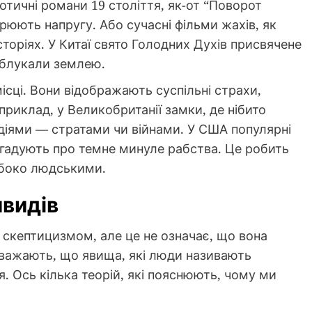
 готичні романи 19 століття, як-от “Поворот
рюють напругу. Або сучасні фільми жахів, як
торіях. У Китаї свято Голодних Духів присвячене
 блукали землею.
ісці. Вони відображають суспільні страхи,
априклад, у Великобританії замки, де нібито
едіями — стратами чи війнами. У США популярні
нагадують про темне минуле рабства. Це робить
ибоко людськими.
ивидів
 скептицизмом, але це не означає, що вона
 вважають, що явища, які люди називають
 Ось кілька теорій, які пояснюють, чому ми