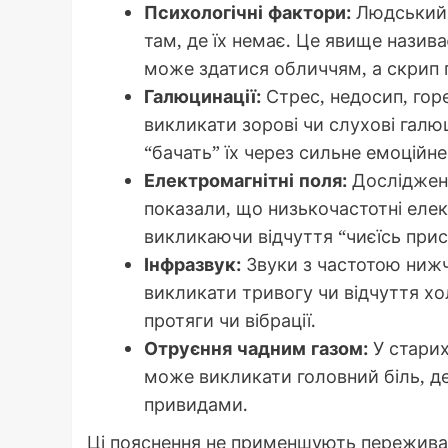
Психологічні фактори:
Людський 
там, де їх немає. Це явище назива
може здатися обличчям, а скрип 
Галюцинації:
Стрес, недосип, горе
викликати зорові чи слухові галюц
“бачать” їх через сильне емоційне
Електромагнітні поля:
Дослідженн
показали, що низькочастотні еле
викликаючи відчуття “чиєїсь прис
Інфразвук:
Звуки з частотою нижч
викликати тривогу чи відчуття хо
протяги чи вібрації.
Отруєння чадним газом:
У старих
може викликати головний біль, дез
привидами.
Ці пояснення не применшують пережива