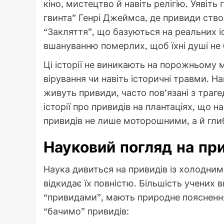
кіно, мистецтво й навіть релігію. Уявіть
гвинта” Генрі Джеймса, де привиди ство
“Закляття”, що базуються на реальних іс
вшануванню померлих, щоб їхні душі не
Ці історії не виникають на порожньому м
вірування чи навіть історичні травми. Н
живуть привиди, часто пов’язані з траг
історії про привидів на плантаціях, що 
привидів не лише моторошними, а й гл
Науковий погляд на пр
Наука дивиться на привидів із холодним
відкидає їх повністю. Більшість учених
“привидами”, мають природне пояснення.
“бачимо” привидів: