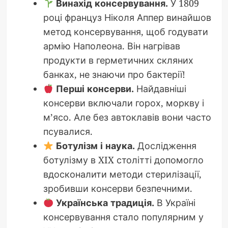
Винахід консервування.
У 1809
році француз Ніколя Аппер винайшов
метод консервування, щоб годувати
армію Наполеона. Він нагрівав
продукти в герметичних скляних
банках, не знаючи про бактерії!
Перші консерви.
Найдавніші
консерви включали горох, моркву і
м’ясо. Але без автоклавів вони часто
псувалися.
Ботулізм і наука.
Дослідження
ботулізму в XIX столітті допомогло
вдосконалити методи стерилізації,
зробивши консерви безпечними.
Українська традиція.
В Україні
консервування стало популярним у