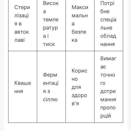
Висок
Потрі
Стери
Макси
а
бне
лізаці
мальн
темпе
спеціа
я в
а
ратур
льне
авток
безпе
а і
облад
лаві
ка
тиск
нання
Вимаг
ає
Корис
Ферм
точно
но
Кваше
ентаці
го
для
ння
я з
дотри
здоро
сіллю
мання
в’я
пропо
рцій