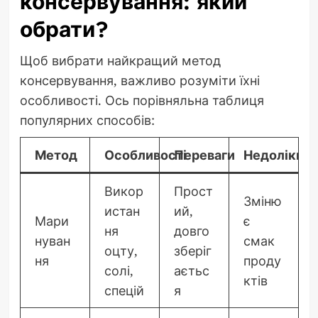
консервування: який
обрати?
Щоб вибрати найкращий метод
консервування, важливо розуміти їхні
особливості. Ось порівняльна таблиця
популярних способів:
Метод
Особливості
Переваги
Недоліки
Викор
Прост
Зміню
истан
ий,
Мари
є
ня
довго
нуван
смак
оцту,
зберіг
ня
проду
солі,
аєтьс
ктів
спецій
я