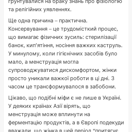
ґрунтувалися на браку знань про фізіологію
та релігійних уявленнях.
Ще одна причина – практична.
Консервування – це трудомісткий процес,
що вимагає фізичних зусиль: стерилізації
банок, кип’ятіння, носіння важких каструль.
У минулому, коли гігієнічних засобів було
мало, а менструація могла
супроводжуватися дискомфортом, жінки
просто уникали важкої роботи в ці дні. З
часом це трансформувалося в забобони.
Цікаво, що подібні міфи є не лише в Україні.
У деяких країнах Азії вірять, що
менструація може вплинути на
ферментацію продуктів, а в Європі подекуди
вважали, що жінка в цей період “притягує