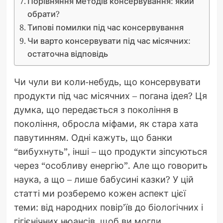
Порівняння методів консервування: який
обрати?
Типові помилки під час консервування
Чи варто консервувати під час місячних:
остаточна відповідь
Чи чули ви коли-небудь, що консервувати
продукти під час місячних – погана ідея? Ця
думка, що передається з покоління в
покоління, обросла міфами, як стара хата
павутинням. Одні кажуть, що банки
“вибухнуть”, інші – що продукти зіпсуються
через “особливу енергію”. Але що говорить
наука, а що – лише бабусині казки? У цій
статті ми розберемо кожен аспект цієї
теми: від народних повір’їв до біологічних і
гігієнічних нюансів, щоб ви могли