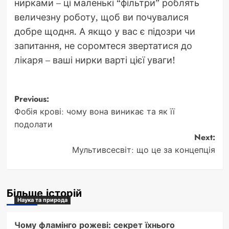
нирками – ці маленькі “фільтри” роблять
величезну роботу, щоб ви почувалися
добре щодня. А якщо у вас є підозри чи
запитання, не соромтеся звертатися до
лікаря – ваші нирки варті цієї уваги!
Post
Previous:
Фобія крові: чому вона виникає та як її
navigation
подолати
Next:
Мультивсесвіт: що це за концепція
Більше історій
Наука та природа
Чому фламінго рожеві: секрет їхнього