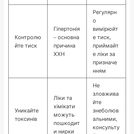
Регулярн
о
Гіпертонія
вимірюйт
Контролю
– основна
е тиск,
йте тиск
причина
приймайт
ХХН
е ліки за
призначе
нням
Не
зловжива
Ліки та
йте
хімікати
Уникайте
знеболюв
можуть
токсинів
альними,
пошкодит
консульту
и нирки