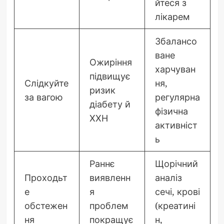
йтеся з
лікарем
Збалансо
ване
Ожиріння
харчуван
підвищує
Слідкуйте
ня,
ризик
за вагою
регулярна
діабету й
фізична
ХХН
активніст
ь
Раннє
Щорічний
Проходьт
виявленн
аналіз
е
я
сечі, крові
обстежен
проблем
(креатині
ня
покращує
н,