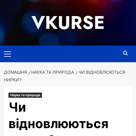
Перейти
до
VKURSE
вмісту
Основне
меню
ДОМАШНЯ
НАУКА ТА ПРИРОДА
ЧИ ВІДНОВЛЮЮТЬСЯ
НИРКИ?
Наука та природа
Чи
відновлюються