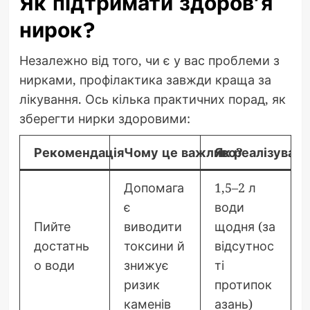
Як підтримати здоров’я
нирок?
Незалежно від того, чи є у вас проблеми з
нирками, профілактика завжди краща за
лікування. Ось кілька практичних порад, як
зберегти нирки здоровими:
Рекомендація
Чому це важливо?
Як реалізувати
Допомага
1,5–2 л
є
води
Пийте
виводити
щодня (за
достатнь
токсини й
відсутнос
о води
знижує
ті
ризик
протипок
каменів
азань)