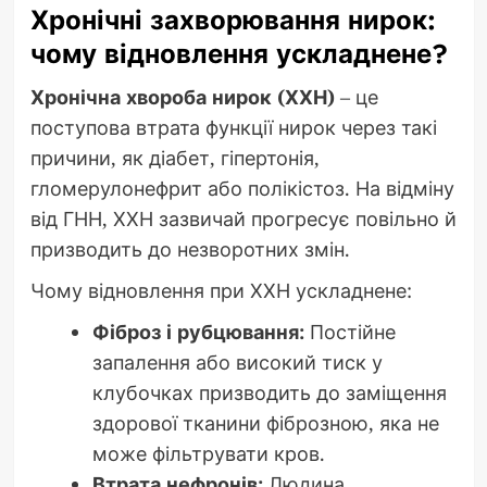
Хронічні захворювання нирок:
чому відновлення ускладнене?
Хронічна хвороба нирок (ХХН)
– це
поступова втрата функції нирок через такі
причини, як діабет, гіпертонія,
гломерулонефрит або полікістоз. На відміну
від ГНН, ХХН зазвичай прогресує повільно й
призводить до незворотних змін.
Чому відновлення при ХХН ускладнене:
Фіброз і рубцювання:
Постійне
запалення або високий тиск у
клубочках призводить до заміщення
здорової тканини фіброзною, яка не
може фільтрувати кров.
Втрата нефронів:
Людина