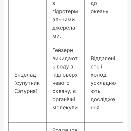
з
до
гідротерм
океану.
альними
джерела
ми.
Гейзери
викидают
Віддалені
ь воду з
сть і
Енцелад
підповерх
холод
(супутник
невого
ускладню
Сатурна)
океану, є
ють
органічні
дослідже
молекули
ння.
.
Розташов