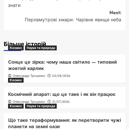
navigation
знати
Next:
Перламутрові хмари: Чарівне явище неба
Більше історій
Космос
Наука та природа
Сонце це зірка: чому наша світило — типовий
жовтий карлик
Олександр Троценко
05/08/2026
Космос
Космічний апарат: що це таке і як він працює
Олександр Троценко
31/07/2026
Космос
Наука та природа
Що таке тераформування: як перетворити чужі
планети на земні оази