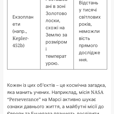
Відстань
ані в зоні
у тисячі
Золотово
Екзоплан
світлових
лоски,
ети
років,
схожі на
(напр.,
неможли
Землю за
Kepler-
вість
розміром
452b)
прямого
і
дослідже
температ
ння.
урою.
Кожен із цих об’єктів – це космічна загадка,
яка манить учених. Наприклад, місія NASA
“Perseverance” на Марсі активно шукає
ознаки давнього життя, а майбутні місії до
Європи та Енцелада планують дослідити