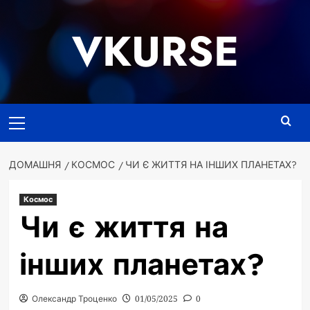
Перейти
до
VKURSE
вмісту
Основне
меню
ДОМАШНЯ
КОСМОС
ЧИ Є ЖИТТЯ НА ІНШИХ ПЛАНЕТАХ?
Космос
Чи є життя на
інших планетах?
Олександр Троценко
01/05/2025
0