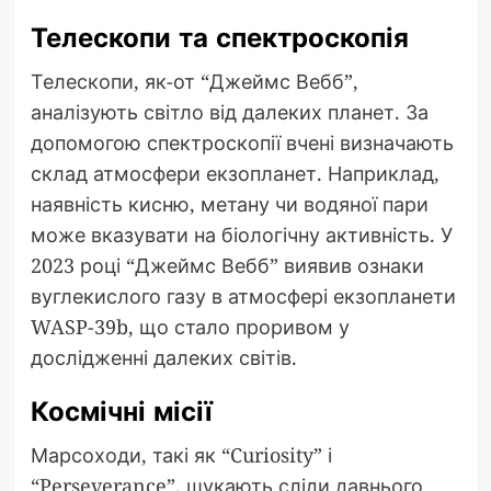
Телескопи та спектроскопія
Телескопи, як-от “Джеймс Вебб”,
аналізують світло від далеких планет. За
допомогою спектроскопії вчені визначають
склад атмосфери екзопланет. Наприклад,
наявність кисню, метану чи водяної пари
може вказувати на біологічну активність. У
2023 році “Джеймс Вебб” виявив ознаки
вуглекислого газу в атмосфері екзопланети
WASP-39b, що стало проривом у
дослідженні далеких світів.
Космічні місії
Марсоходи, такі як “Curiosity” і
“Perseverance”, шукають сліди давнього