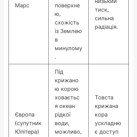
низький
Марс
поверхне
тиск,
ю,
сильна
схожість
радіація.
із Землею
в
минулому
.
Під
крижано
ю корою
ховаєтьс
Товста
я океан
крижана
Європа
рідкої
кора
(супутник
води,
ускладню
Юпітера)
можливо,
є доступ