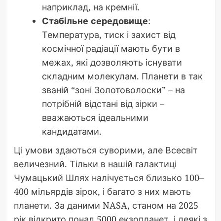
наприклад, на кремнії.
Стабільне середовище
:
Температура, тиск і захист від
космічної радіації мають бути в
межах, які дозволяють існувати
складним молекулам. Планети в так
званій “зоні Золотоволоски” – на
потрібній відстані від зірки –
вважаються ідеальними
кандидатами.
Ці умови здаються суворими, але Всесвіт
величезний. Тільки в нашій галактиці
Чумацький Шлях налічується близько 100–
400 мільярдів зірок, і багато з них мають
планети. За даними NASA, станом на 2025
рік відкрито понад 5000 екзопланет, і деякі з