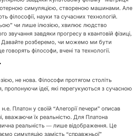
п’ютерною симуляцією, створеною машинами. Але
ють філософії, науки та сучасних технологій.
ньою” чи лише ілюзією, хвилює людство
ого звучання завдяки прогресу в квантовій фізиці,
ї. Давайте розберемо, чи можемо ми бути
е говорять філософи, вчені та технології.
ї
зією, не нова. Філософи протягом століть
, пропонуючи ідеї, які перегукуються з сучасною
о н.е. Платон у своїй “Алегорії печери” описав
іні, вважаючи їх реальністю. Для Платона
фізична реальність — лише відображення. Це
аємо симуляцію замість “справжньої”