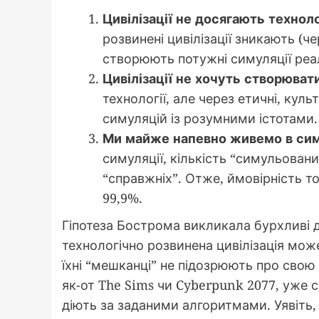
Цивілізації не досягають технол
розвинені цивілізації зникають (ч
створюють потужні симуляції реа
Цивілізації не хочуть створювати
технології, але через етичні, кул
симуляцій із розумними істотами.
Ми майже напевно живемо в сим
симуляції, кількість “симульован
“справжніх”. Отже, ймовірність т
99,9%.
Гіпотеза Бострома викликала бурхливі 
технологічно розвинена цивілізація мож
їхні “мешканці” не підозрюють про свою 
як-от The Sims чи Cyberpunk 2077, уже 
діють за заданими алгоритмами. Уявіть, 