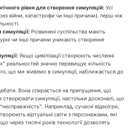
огічного рівня для створення симуляцій:
Усі
ерез війни, катастрофи чи інші причини), перш ніж
льності.
 симуляції:
Розвинені суспільства мають
ьтурні чи інші причини уникають створення
уляції:
Якщо цивілізації створюють численні
их” реальностей значно перевищує кількість
ого, що ми живемо в симуляції, наближається до
дебати. Вона спирається на припущення, що
е створювати симуляції, настільки досконалі, що
“несправжність”. Наприклад, сучасні відеоігри,
створюють віртуальні світи з персонажами, які
що через тисячі років технології дозволять