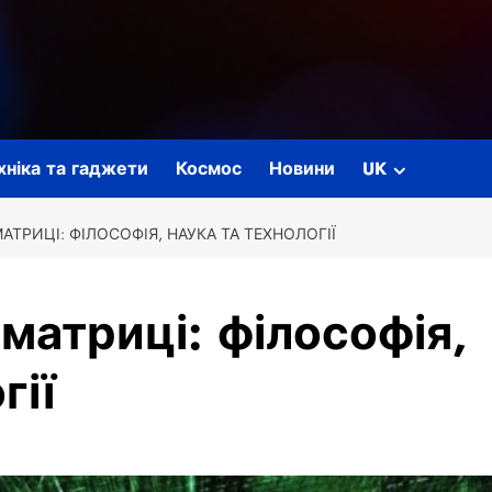
ехніка та гаджети
Космос
Новини
UK
ТРИЦІ: ФІЛОСОФІЯ, НАУКА ТА ТЕХНОЛОГІЇ
матриці: філософія,
гії