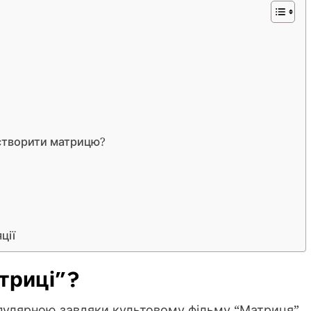
створити матрицю?
ції
триці”?
опулярною завдяки культовому фільму “Матриця”