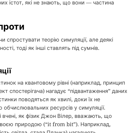
х істот, які не знають, що вони — частина
 проти
и спростувати теорію симуляції, але деякі
ості, тоді як інші ставлять під сумнів.
ції
тинок на квантовому рівні (наприклад, принцип
ект спостерігача) нагадує “підвантаження” даних
стинки поводяться як хвилі, доки їх не
 обчислювальних ресурсів у симуляції.
 вчені, як фізик Джон Вілер, вважають, що
оєю природою (“it from bit”). Наприклад,
сть світла, стала Планка) нагадують