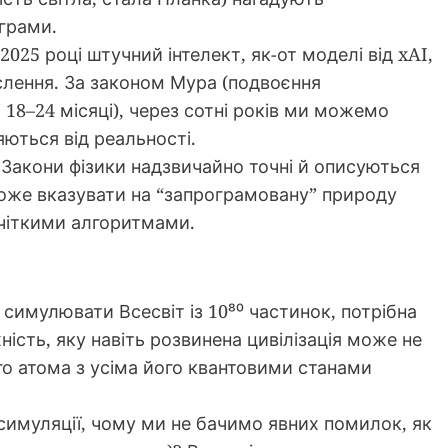
грами.
2025 році штучний інтелект, як-от моделі від xAI,
слення. За законом Мура (подвоєння
18–24 місяці), через сотні років ми можемо
яються від реальності.
Закони фізики надзвичайно точні й описуються
оже вказувати на “запрограмовану” природу
 чіткими алгоритмами.
симулювати Всесвіт із 10⁸⁰ частинок, потрібна
сть, яку навіть розвинена цивілізація може не
го атома з усіма його квантовими станами
имуляції, чому ми не бачимо явних помилок, як