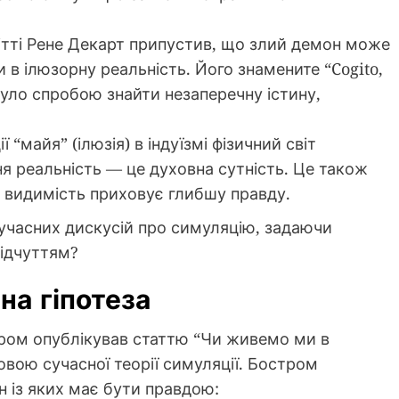
ітті Рене Декарт припустив, що злий демон може
в ілюзорну реальність. Його знамените “Cogito,
 було спробою знайти незаперечну істину,
ї “майя” (ілюзія) в індуїзмі фізичний світ
я реальність — це духовна сутність. Це також
е видимість приховує глибшу правду.
 сучасних дискусій про симуляцію, задаючи
відчуттям?
на гіпотеза
тром опублікував статтю “Чи живемо ми в
овою сучасної теорії симуляції. Бостром
н із яких має бути правдою: