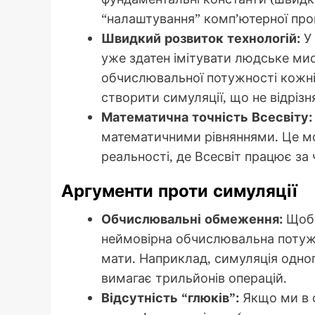
“налаштування” комп’ютерної про
Швидкий розвиток технологій:
У 
уже здатен імітувати людське ми
обчислювальної потужності кожні 
створити симуляції, що не відрізн
Математична точність Всесвіту:
математичними рівняннями. Це м
реальності, де Всесвіт працює за
Аргументи проти симуляції
Обчислювальні обмеження:
Щоб 
неймовірна обчислювальна потужні
мати. Наприклад, симуляція одно
вимагає трильйонів операцій.
Відсутність “глюків”:
Якщо ми в с