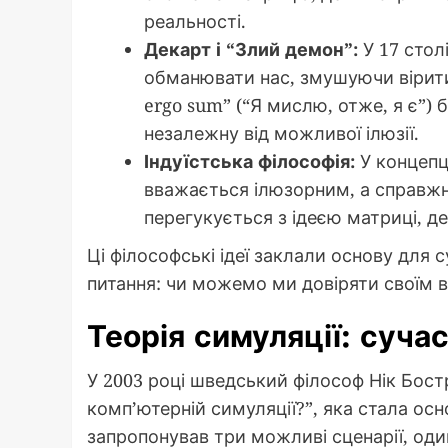
реальності.
Декарт і “Злий демон”:
У 17 стол
обманювати нас, змушуючи вірити 
ergo sum” (“Я мислю, отже, я є”)
незалежну від можливої ілюзії.
Індуїстська філософія:
У концепці
вважається ілюзорним, а справжн
перегукується з ідеєю матриці, д
Ці філософські ідеї заклали основу для
питання: чи можемо ми довіряти своїм 
Теорія симуляції: сучас
У 2003 році шведський філософ Нік Бос
комп’ютерній симуляції?”, яка стала осн
запропонував три можливі сценарії, оди