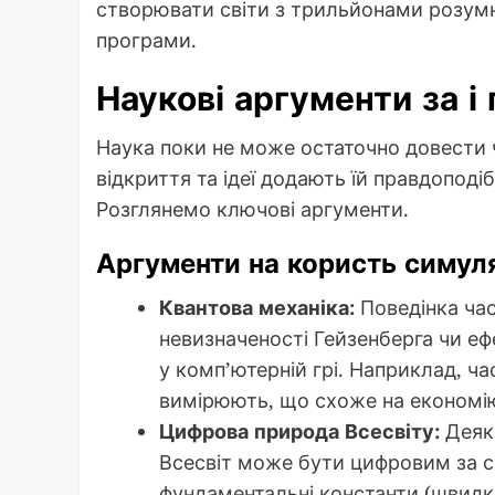
створювати світи з трильйонами розумни
програми.
Наукові аргументи за і
Наука поки не може остаточно довести ч
відкриття та ідеї додають їй правдоподібн
Розглянемо ключові аргументи.
Аргументи на користь симуля
Квантова механіка:
Поведінка час
невизначеності Гейзенберга чи еф
у комп’ютерній грі. Наприклад, ча
вимірюють, що схоже на економію
Цифрова природа Всесвіту:
Деякі
Всесвіт може бути цифровим за св
фундаментальні константи (швидкі