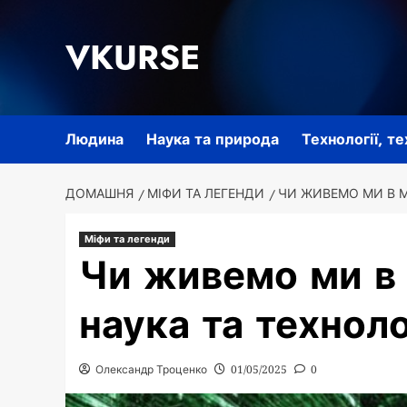
Перейти
до
VKURSE
вмісту
Людина
Наука та природа
Технології, т
ДОМАШНЯ
МІФИ ТА ЛЕГЕНДИ
ЧИ ЖИВЕМО МИ В МА
Міфи та легенди
Чи живемо ми в 
наука та техноло
Олександр Троценко
01/05/2025
0