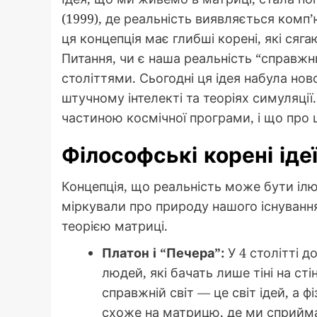
(1999), де реальність виявляється ком
ця концепція має глибші корені, які сяга
Питання, чи є наша реальність “справж
століттями. Сьогодні ця ідея набула нов
штучному інтелекті та теоріях симуляці
частиною космічної програми, і що про ц
Філософські корені іде
Концепція, що реальність може бути ілю
міркували про природу нашого існування
теорією матриці.
Платон і “Печера”:
У 4 столітті д
людей, які бачать лише тіні на ст
справжній світ — це світ ідей, а 
схоже на матрицю, де ми сприйм