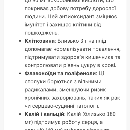
до 80 мг аскорбінової кислоти, що
покриває добову потребу дорослої
людини. Цей антиоксидант зміцнює
імунітет і захищає клітини від
пошкоджень.
Клітковина
: Близько 3 г на плід
допомагає нормалізувати травлення,
підтримувати здоров’я кишечника та
контролювати рівень цукру в крові.
Флавоноїди та поліфеноли
: Ці
сполуки борються з вільними
радикалами, зменшуючи ризик
хронічних захворювань, таких як рак
чи серцево-судинні патології.
Калій і кальцій
: Калій (близько 180
мг) підтримує роботу серця, а