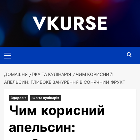
Перейти
до
VKURSE
вмісту
Основне
меню
ДОМАШНЯ
ЇЖА ТА КУЛІНАРІЯ
ЧИМ КОРИСНИЙ
АПЕЛЬСИН: ГЛИБОКЕ ЗАНУРЕННЯ В СОНЯЧНИЙ ФРУКТ
Здоров'я
Їжа та кулінарія
Чим корисний
апельсин: