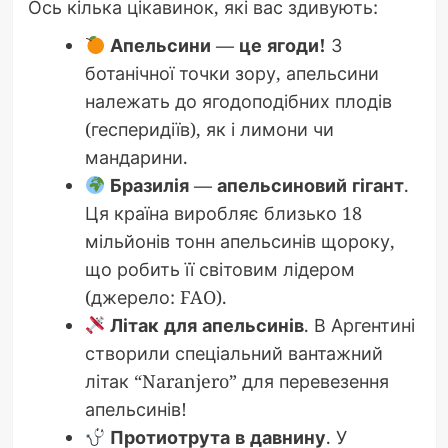
Ось кілька цікавинок, які вас здивують:
Апельсини — це ягоди!
З
ботанічної точки зору, апельсини
належать до ягодоподібних плодів
(гесперидіїв), як і лимони чи
мандарини.
Бразилія — апельсиновий гігант
.
Ця країна виробляє близько 18
мільйонів тонн апельсинів щороку,
що робить її світовим лідером
(джерело: FAO).
Літак для апельсинів
. В Аргентині
створили спеціальний вантажний
літак “Naranjero” для перевезення
апельсинів!
Протиотрута в давнину
. У