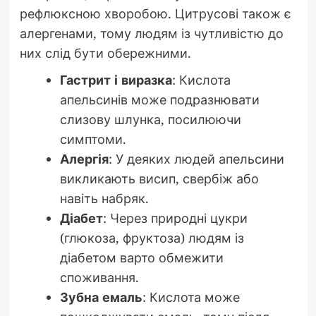
рефлюксною хворобою. Цитрусові також є
алергенами, тому людям із чутливістю до
них слід бути обережними.
Гастрит і виразка
: Кислота
апельсинів може подразнювати
слизову шлунка, посилюючи
симптоми.
Алергія
: У деяких людей апельсини
викликають висип, свербіж або
навіть набряк.
Діабет
: Через природні цукри
(глюкоза, фруктоза) людям із
діабетом варто обмежити
споживання.
Зубна емаль
: Кислота може