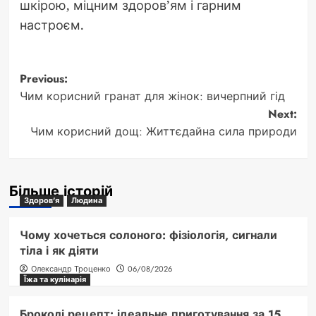
шкірою, міцним здоров’ям і гарним
настроєм.
Post
Previous:
Чим корисний гранат для жінок: вичерпний гід
navigation
Next:
Чим корисний дощ: Життєдайна сила природи
Більше історій
Здоров'я
Людина
Чому хочеться солоного: фізіологія, сигнали
тіла і як діяти
Олександр Троценко
06/08/2026
Їжа та кулінарія
Броколі рецепт: ідеальне приготування за 15