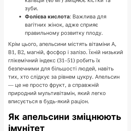
кальцій (40 мг) зміцнює кістки та
зуби.
Фолієва кислота
: Важлива для
вагітних жінок, адже сприяє
правильному розвитку плоду.
Крім цього, апельсини містять вітаміни А,
В1, В2, магній, фосфор і залізо. Їхній низький
глікемічний індекс (31–51) робить їх
безпечними для більшості людей, навіть
тих, хто слідкує за рівнем цукру. Апельсин
— це не просто фрукт, а справжній
природний мультивітамін, який легко
вписується в будь-який раціон.
Як апельсини зміцнюють
імунітет