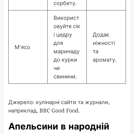
сорбету.
Використ
овуйте сік
і цедру
Додає
для
ніжності
М’ясо
маринаду
та
до курки
аромату.
чи
свинини.
Джерело: кулінарні сайти та журнали,
наприклад, BBC Good Food.
Апельсини в народній