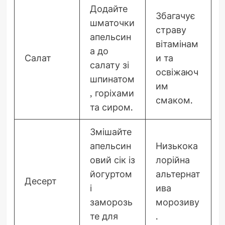
Додайте
Збагачує
шматочки
страву
апельсин
вітамінам
а до
Салат
и та
салату зі
освіжаюч
шпинатом
им
, горіхами
смаком.
та сиром.
Змішайте
апельсин
Низькока
овий сік із
лорійна
йогуртом
альтернат
Десерт
і
ива
заморозь
морозиву
те для
.