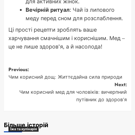
для активних жінок.
Вечірній ритуал
: Чай із липового
меду перед сном для розслаблення.
Ці прості рецепти зроблять ваше
харчування смачнішим і кориснішим. Мед –
це не лише здоров’я, а й насолода!
Post
Previous:
Чим корисний дощ: Життєдайна сила природи
navigation
Next:
Чим корисний мед для чоловіків: вичерпний
путівник до здоров’я
Більше історій
Їжа та кулінарія