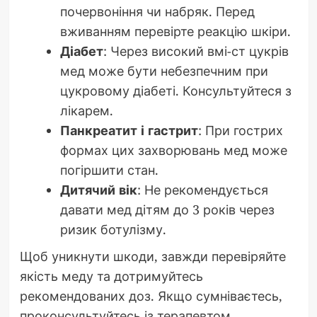
почервоніння чи набряк. Перед
вживанням перевірте реакцію шкіри.
Діабет
: Через високий вмі-ст цукрів
мед може бути небезпечним при
цукровому діабеті. Консультуйтеся з
лікарем.
Панкреатит і гастрит
: При гострих
формах цих захворювань мед може
погіршити стан.
Дитячий вік
: Не рекомендується
давати мед дітям до 3 років через
ризик ботулізму.
Щоб уникнути шкоди, завжди перевіряйте
якість меду та дотримуйтесь
рекомендованих доз. Якщо сумніваєтесь,
проконсультуйтесь із терапевтом.