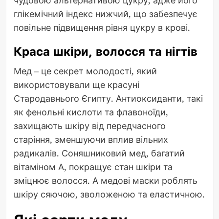
чудовою альтернативою цукру, адже його
глікемічний індекс нижчий, що забезпечує
повільне підвищення рівня цукру в крові.
Краса шкіри, волосся та нігтів
Мед – це секрет молодості, який
використовували ще красуні
Стародавнього Єгипту. Антиоксиданти, такі
як фенольні кислоти та флавоноїди,
захищають шкіру від передчасного
старіння, зменшуючи вплив вільних
радикалів. Соняшниковий мед, багатий
вітаміном А, покращує стан шкіри та
зміцнює волосся. А медові маски роблять
шкіру сяючою, зволоженою та еластичною.