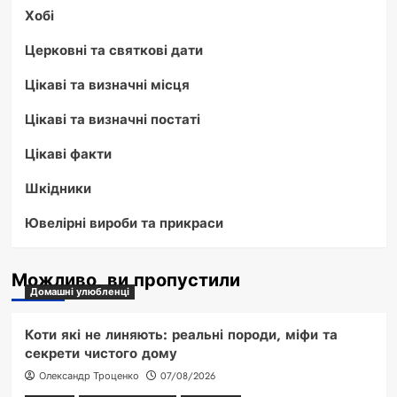
Хобі
Церковні та святкові дати
Цікаві та визначні місця
Цікаві та визначні постаті
Цікаві факти
Шкідники
Ювелірні вироби та прикраси
Можливо, ви пропустили
Домашні улюбленці
Коти які не линяють: реальні породи, міфи та
секрети чистого дому
Олександр Троценко
07/08/2026