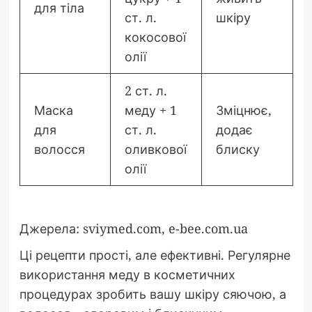
для тіла
ст. л.
шкіру
кокосової
олії
2 ст. л.
Маска
меду + 1
Зміцнює,
для
ст. л.
додає
волосся
оливкової
блиску
олії
Джерела: sviymed.com, e-bee.com.ua
Ці рецепти прості, але ефективні. Регулярне
використання меду в косметичних
процедурах зробить вашу шкіру сяючою, а