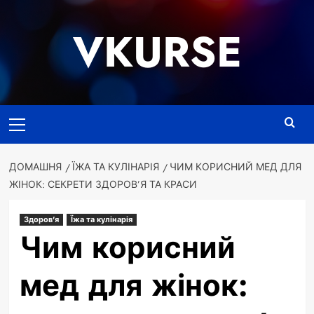
Перейти
до
VKURSE
вмісту
Основне
меню
ДОМАШНЯ
ЇЖА ТА КУЛІНАРІЯ
ЧИМ КОРИСНИЙ МЕД ДЛЯ
ЖІНОК: СЕКРЕТИ ЗДОРОВ’Я ТА КРАСИ
Здоров'я
Їжа та кулінарія
Чим корисний
мед для жінок: