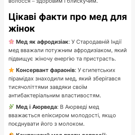
волосся – здоровим і блискучим.
Цікаві факти про мед для
жінок
Мед як афродизіак
: У Стародавній Індії
мед вважали потужним афродизіаком, який
підвищує жіночу енергію та пристрасть.
Консервант фараонів
: У єгипетських
пірамідах знаходили мед, який зберігався
тисячоліттями завдяки своїм
антибактеріальним властивостям.
Мед і Аюрведа
: В Аюрведі мед
вважається еліксиром молодості, якщо
поєднувати його з молоком.