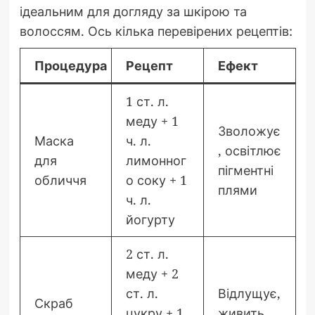
ідеальним для догляду за шкірою та
волоссям. Ось кілька перевірених рецептів:
Процедура
Рецепт
Ефект
1 ст. л.
меду + 1
Зволожує
Маска
ч. л.
, освітлює
для
лимонног
пігментні
обличчя
о соку + 1
плями
ч. л.
йогурту
2 ст. л.
меду + 2
ст. л.
Відлущує,
Скраб
цукру + 1
живить