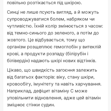
повільно розтікається під шкірою.
Синці не лише псують вигляд, а й можуть
супроводжуватися болем, набряком чи
чутливістю. Їхній колір змінюється з часом:
від темно-синього до зеленого, а потім до
жовтого. Це відбувається, тому що
організм розщеплює гемоглобін у витеклій
крові, а продукти розпаду (білірубін і
білівердін) надають шкірі нових відтінків.
Цікаво, що швидкість загоєння залежить
від багатьох факторів: віку, стану шкіри,
кровообігу, імунітету та навіть харчування.
Наприклад, дефіцит вітаміну С може
уповільнити відновлення, адже цей вітамін
зміцнює стінки судин.