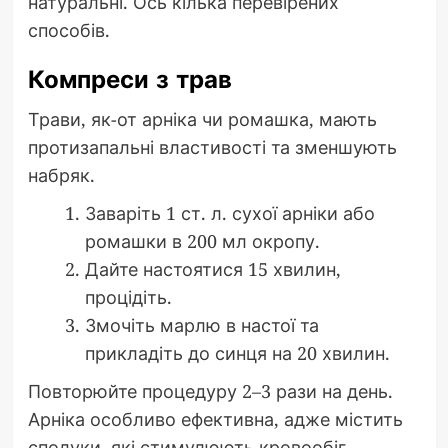
натуральні. Ось кілька перевірених
способів.
Компреси з трав
Трави, як-от арніка чи ромашка, мають
протизапальні властивості та зменшують
набряк.
Заваріть 1 ст. л. сухої арніки або
ромашки в 200 мл окропу.
Дайте настоятися 15 хвилин,
процідіть.
Змочіть марлю в настої та
прикладіть до синця на 20 хвилин.
Повторюйте процедуру 2–3 рази на день.
Арніка особливо ефективна, адже містить
сполуки, які стимулюють кровообіг.