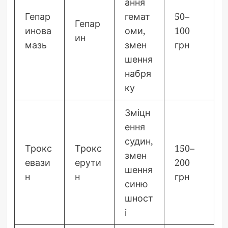
ання
Гепар
гемат
50–
Гепар
инова
оми,
100
ин
мазь
змен
грн
шення
набря
ку
Зміцн
ення
судин,
Трокс
Трокс
150–
змен
евази
ерути
200
шення
н
н
грн
синю
шност
і