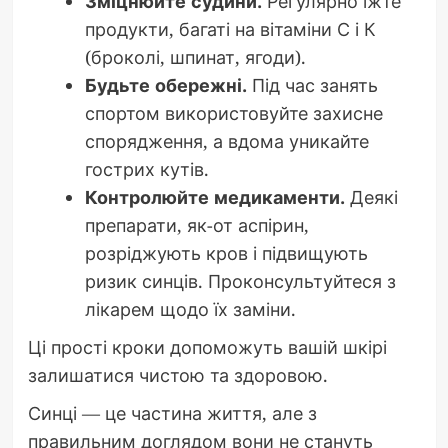
Зміцнюйте судини.
Регулярно їжте
продукти, багаті на вітаміни С і К
(броколі, шпинат, ягоди).
Будьте обережні.
Під час занять
спортом використовуйте захисне
спорядження, а вдома уникайте
гострих кутів.
Контролюйте медикаменти.
Деякі
препарати, як-от аспірин,
розріджують кров і підвищують
ризик синців. Проконсультуйтеся з
лікарем щодо їх заміни.
Ці прості кроки допоможуть вашій шкірі
залишатися чистою та здоровою.
Синці — це частина життя, але з
правильним доглядом вони не стануть