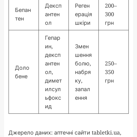
Дексп
Реген
200–
Бепан
антен
ерація
300
тен
ол
шкіри
грн
Гепар
ин,
Змен
дексп
шення
антен
болю,
250–
Доло
ол,
набря
350
бене
димет
ку,
грн
илсул
запал
ьфокс
ення
ид
Джерело даних: аптечні сайти tabletki.ua,