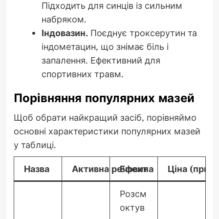
Підходить для синців із сильним
набряком.
Індовазин.
Поєднує троксерутин та
індометацин, що знімає біль і
запалення. Ефективний для
спортивних травм.
Порівняння популярних мазей
Щоб обрати найкращий засіб, порівняймо
основні характеристики популярних мазей
у таблиці.
Назва
Активна речовина
Ефект
Ціна (приб
Розсм
октув