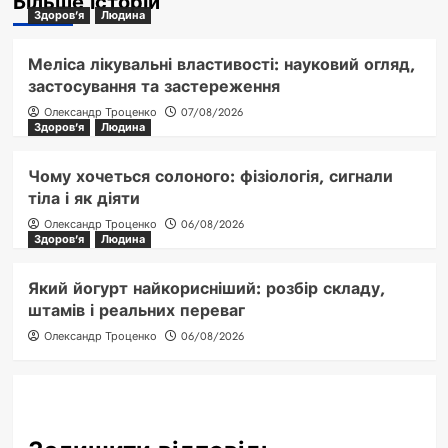
Більше історій
Здоров'я
Людина
Меліса лікувальні властивості: науковий огляд,
застосування та застереження
Олександр Троценко
07/08/2026
Здоров'я
Людина
Чому хочеться солоного: фізіологія, сигнали
тіла і як діяти
Олександр Троценко
06/08/2026
Здоров'я
Людина
Який йогурт найкорисніший: розбір складу,
штамів і реальних переваг
Олександр Троценко
06/08/2026