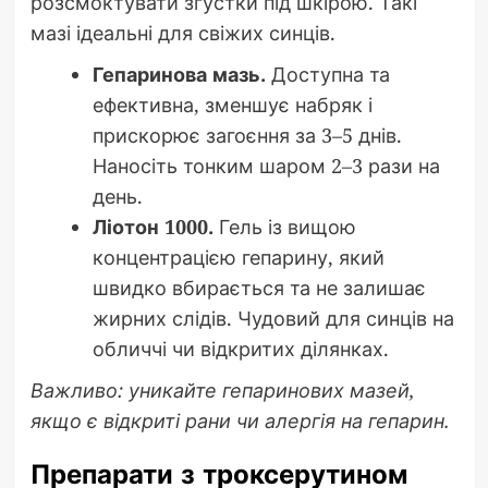
розсмоктувати згустки під шкірою. Такі
мазі ідеальні для свіжих синців.
Гепаринова мазь.
Доступна та
ефективна, зменшує набряк і
прискорює загоєння за 3–5 днів.
Наносіть тонким шаром 2–3 рази на
день.
Ліотон 1000.
Гель із вищою
концентрацією гепарину, який
швидко вбирається та не залишає
жирних слідів. Чудовий для синців на
обличчі чи відкритих ділянках.
Важливо: уникайте гепаринових мазей,
якщо є відкриті рани чи алергія на гепарин.
Препарати з троксерутином