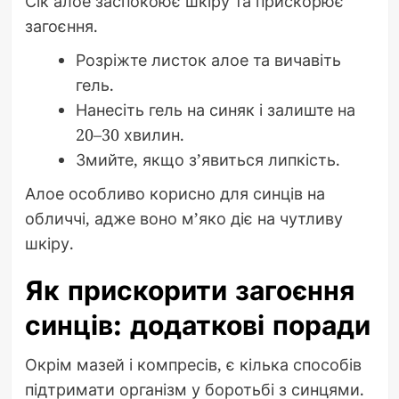
Сік алое заспокоює шкіру та прискорює
загоєння.
Розріжте листок алое та вичавіть
гель.
Нанесіть гель на синяк і залиште на
20–30 хвилин.
Змийте, якщо з’явиться липкість.
Алое особливо корисно для синців на
обличчі, адже воно м’яко діє на чутливу
шкіру.
Як прискорити загоєння
синців: додаткові поради
Окрім мазей і компресів, є кілька способів
підтримати організм у боротьбі з синцями.