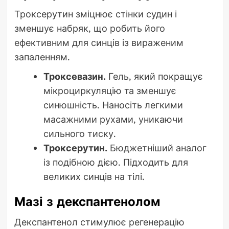
Троксерутин зміцнює стінки судин і
зменшує набряк, що робить його
ефективним для синців із вираженим
запаленням.
Троксевазин.
Гель, який покращує
мікроциркуляцію та зменшує
синюшність. Наносіть легкими
масажними рухами, уникаючи
сильного тиску.
Троксерутин.
Бюджетніший аналог
із подібною дією. Підходить для
великих синців на тілі.
Мазі з декспантенолом
Декспантенол стимулює регенерацію