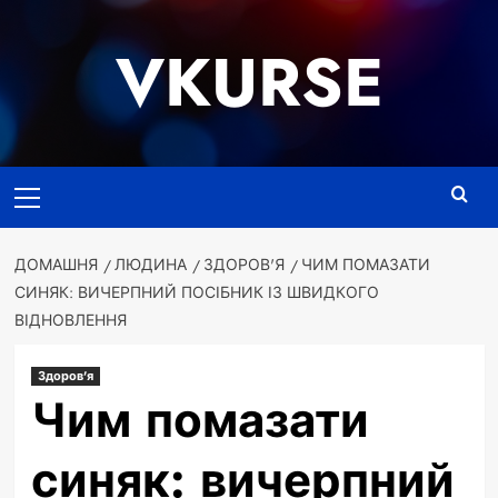
Перейти
до
VKURSE
вмісту
Основне
меню
ДОМАШНЯ
ЛЮДИНА
ЗДОРОВ'Я
ЧИМ ПОМАЗАТИ
СИНЯК: ВИЧЕРПНИЙ ПОСІБНИК ІЗ ШВИДКОГО
ВІДНОВЛЕННЯ
Здоров'я
Чим помазати
синяк: вичерпний