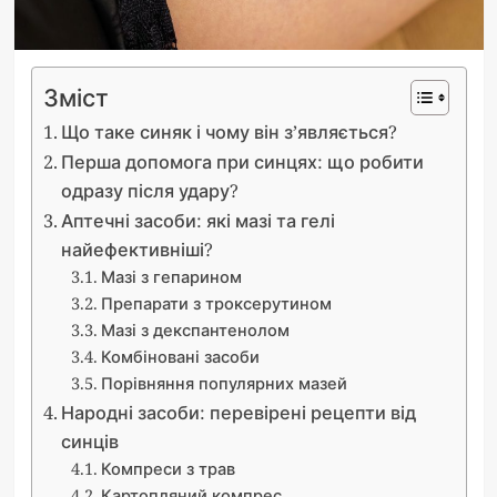
Зміст
Що таке синяк і чому він з’являється?
Перша допомога при синцях: що робити
одразу після удару?
Аптечні засоби: які мазі та гелі
найефективніші?
Мазі з гепарином
Препарати з троксерутином
Мазі з декспантенолом
Комбіновані засоби
Порівняння популярних мазей
Народні засоби: перевірені рецепти від
синців
Компреси з трав
Картопляний компрес