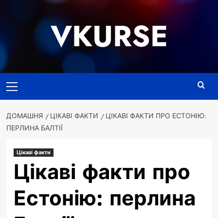
Перейти
до
VKURSE
вмісту
Основне
меню
ДОМАШНЯ
ЦІКАВІ ФАКТИ
ЦІКАВІ ФАКТИ ПРО ЕСТОНІЮ:
ПЕРЛИНА БАЛТІЇ
Цікаві факти
Цікаві факти про
Естонію: перлина