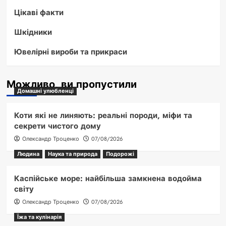
Цікаві факти
Шкідники
Ювелірні вироби та прикраси
Можливо, ви пропустили
Домашні улюбленці
Коти які не линяють: реальні породи, міфи та
секрети чистого дому
Олександр Троценко
07/08/2026
Людина
Наука та природа
Подорожі
Каспійське море: найбільша замкнена водойма
світу
Олександр Троценко
07/08/2026
Їжа та кулінарія