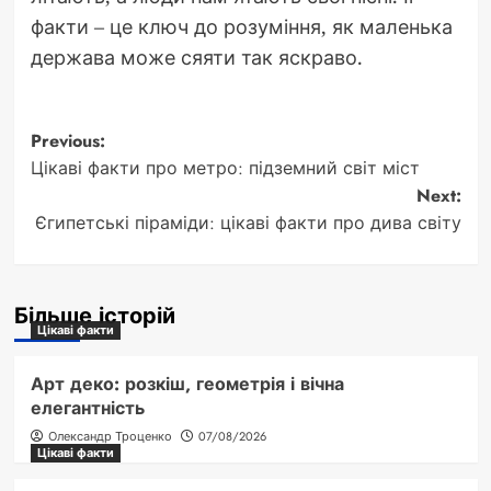
факти – це ключ до розуміння, як маленька
держава може сяяти так яскраво.
Post
Previous:
Цікаві факти про метро: підземний світ міст
navigation
Next:
Єгипетські піраміди: цікаві факти про дива світу
Більше історій
Цікаві факти
Арт деко: розкіш, геометрія і вічна
елегантність
Олександр Троценко
07/08/2026
Цікаві факти