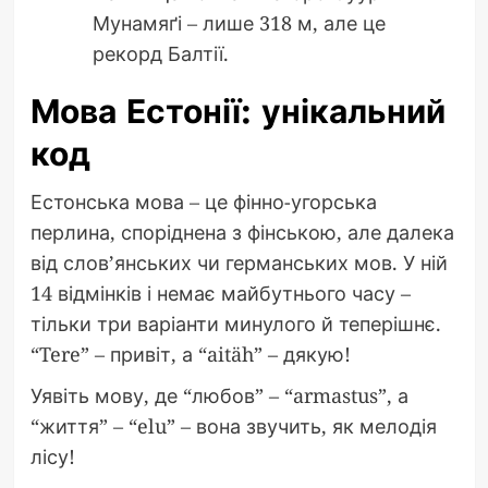
Мунамяґі – лише 318 м, але це
рекорд Балтії.
Мова Естонії: унікальний
код
Естонська мова – це фінно-угорська
перлина, споріднена з фінською, але далека
від слов’янських чи германських мов. У ній
14 відмінків і немає майбутнього часу –
тільки три варіанти минулого й теперішнє.
“Tere” – привіт, а “aitäh” – дякую!
Уявіть мову, де “любов” – “armastus”, а
“життя” – “elu” – вона звучить, як мелодія
лісу!