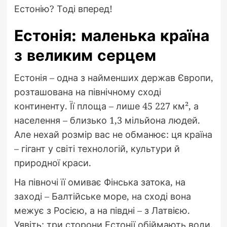
Естонію? Тоді вперед!
Естонія: маленька країна
з великим серцем
Естонія – одна з найменших держав Європи,
розташована на північному сході
континенту. Її площа – лише 45 227 км², а
населення – близько 1,3 мільйона людей.
Але нехай розмір вас не обманює: ця країна
– гігант у світі технологій, культури й
природної краси.
На півночі її омиває Фінська затока, на
заході – Балтійське море, на сході вона
межує з Росією, а на півдні – з Латвією.
Уявіть: три сторони Естонії обіймають води,