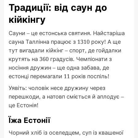
Традиції: від саун до
кійкінгу
Сауни – це естонська святиня. Найстаріша
сауна Таллінна працює з 1310 року! А ще
тут вигадали кійкінг – спорт, де гойдалки
крутять на 360 градусів. Чемпіонати з
носіння дружин – ще одна забава, де
естонці перемагали 11 років поспіль!
Уявіть: чоловік несе дружину через
перешкоди, а натовп сміється й аплодує –
це Естонія!
Їжа Естонії
Чорний хліб із оселедцем, суп із квашеної