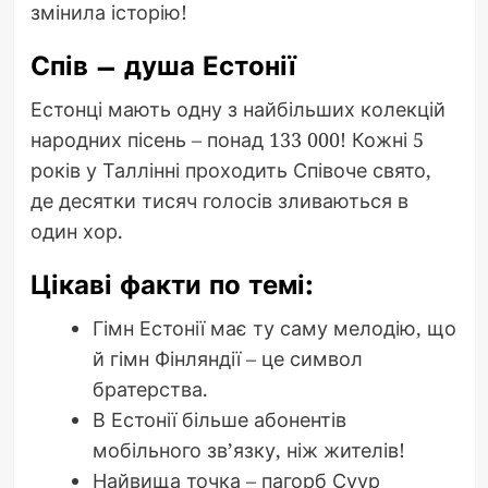
змінила історію!
Спів – душа Естонії
Естонці мають одну з найбільших колекцій
народних пісень – понад 133 000! Кожні 5
років у Таллінні проходить Співоче свято,
де десятки тисяч голосів зливаються в
один хор.
Цікаві факти по темі:
Гімн Естонії має ту саму мелодію, що
й гімн Фінляндії – це символ
братерства.
В Естонії більше абонентів
мобільного зв’язку, ніж жителів!
Найвища точка – пагорб Суур