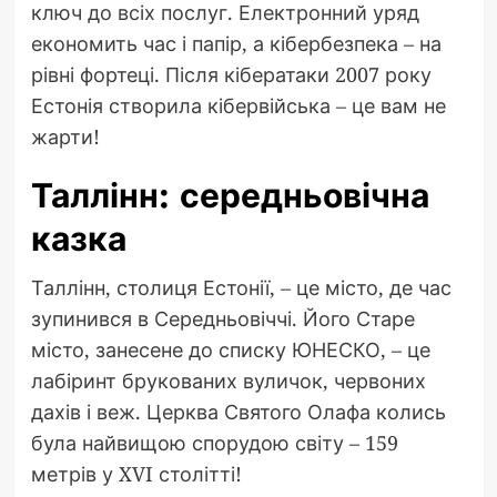
ключ до всіх послуг. Електронний уряд
економить час і папір, а кібербезпека – на
рівні фортеці. Після кібератаки 2007 року
Естонія створила кібервійська – це вам не
жарти!
Таллінн: середньовічна
казка
Таллінн, столиця Естонії, – це місто, де час
зупинився в Середньовіччі. Його Старе
місто, занесене до списку ЮНЕСКО, – це
лабіринт брукованих вуличок, червоних
дахів і веж. Церква Святого Олафа колись
була найвищою спорудою світу – 159
метрів у XVI столітті!