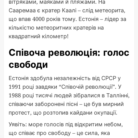
вітряками, маяками й пляжами. На
Сааремаа є кратер Каалі – слід метеорита,
що впав 4000 років тому. Естонія – лідер за
кількістю метеоритних кратерів на
квадратний кілометр!
Співоча революція: голос
свободи
Естонія здобула незалежність від СРСР у
1991 році завдяки “Співочій революції”. У
1988 році тисячі людей зібралися в Таллінні,
співаючи заборонені пісні – це був мирний
протест, що розтопив кайдани окупації.
Уявіть: море голосів під відкритим небом,
що співає про свободу – це сила, яка