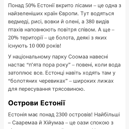
Понад 50% Естонії вкрито лісами – це одна з
найзеленіших країн Європи. Тут водяться
ведмеді, рисі, вовки й олені, а 380 видів
птахів наповнюють повітря співом. А ще –
20% території – це болота, деякі з яких
існують 10 000 років!
У національному парку Соомаа навесні
настає “п’ята пора року” – повені, коли вода
затоплює все. Естонці навіть ходять там у
“болотяних черевиках” – широких лижах
для пересування трясовиною.
Острови Естонії
Естонія має понад 2300 островів! Найбільші
– Сааремаа й Хійумаа – це оази спокою з