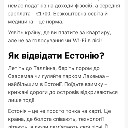
немає податків на доходи фізосіб, а середня
зарплата – €1700. Безкоштовна освіта й
медицина – це норма.
Уявіть країну, де ви платите за квартиру,
але не за голосування чи Wi-Fi в лісі!
Як відвідати Естонію?
Летіть до Таллінна, беріть пором до
Сааремаа чи гуляйте парком Лахемаа –
найбільшим в Естонії. Поїдьте взимку –
крижані дороги до островів відкриваються
лише тоді!
Естонія – це не просто точка на карті. Це
країна, де болота співають, технології
літають, а люди пам’ятають свої пісні. Її