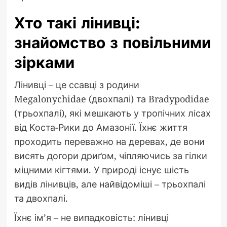
Хто такі лінивці:
знайомство з повільними
зірками
Лінивці – це ссавці з родини
Megalonychidae (двохпалі) та Bradypodidae
(трьохпалі), які мешкають у тропічних лісах
від Коста-Рики до Амазонії. Їхнє життя
проходить переважно на деревах, де вони
висять догори дриґом, чіпляючись за гілки
міцними кігтями. У природі існує шість
видів лінивців, але найвідоміші – трьохпалі
та двохпалі.
Їхнє ім’я – не випадковість: лінивці