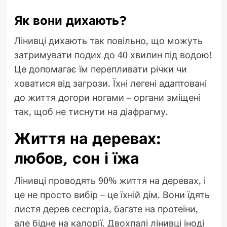
Як вони дихають?
Лінивці дихають так повільно, що можуть
затримувати подих до 40 хвилин під водою!
Це допомагає їм перепливати річки чи
ховатися від загрози. Їхні легені адаптовані
до життя догори ногами – органи зміщені
так, щоб не тиснути на діафрагму.
Життя на деревах:
любов, сон і їжа
Лінивці проводять 90% життя на деревах, і
це не просто вибір – це їхній дім. Вони їдять
листя дерев cecropia, багате на протеїни,
але бідне на калорії. Двохпалі лінивці іноді