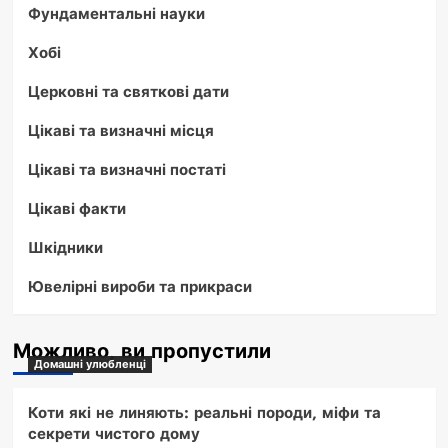
Фундаментальні науки
Хобі
Церковні та святкові дати
Цікаві та визначні місця
Цікаві та визначні постаті
Цікаві факти
Шкідники
Ювелірні вироби та прикраси
Можливо, ви пропустили
Домашні улюбленці
Коти які не линяють: реальні породи, міфи та
секрети чистого дому