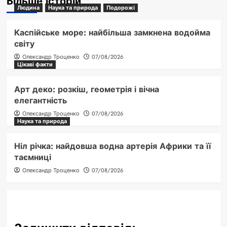
Більше історій
Людина
Наука та природа
Подорожі
Каспійське море: найбільша замкнена водойма
світу
Олександр Троценко
07/08/2026
Цікаві факти
Арт деко: розкіш, геометрія і вічна
елегантність
Олександр Троценко
07/08/2026
Наука та природа
Ніл річка: найдовша водна артерія Африки та її
таємниці
Олександр Троценко
07/08/2026