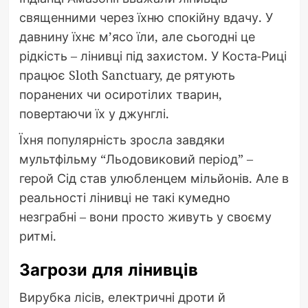
священними через їхню спокійну вдачу. У
давнину їхнє м’ясо їли, але сьогодні це
рідкість – лінивці під захистом. У Коста-Риці
працює Sloth Sanctuary, де рятують
поранених чи осиротілих тварин,
повертаючи їх у джунглі.
Їхня популярність зросла завдяки
мультфільму “Льодовиковий період” –
герой Сід став улюбленцем мільйонів. Але в
реальності лінивці не такі кумедно
незграбні – вони просто живуть у своєму
ритмі.
Загрози для лінивців
Вирубка лісів, електричні дроти й