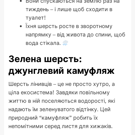
Вони спускаються на землю раз на
тиждень – і лише щоб сходити в
туалет!
Їхня шерсть росте в зворотному
напрямку – від живота до спини, щоб
вода стікала.
Зелена шерсть:
джунглевий камуфляж
Шерсть лінивців – це не просто хутро, а
ціла екосистема! Завдяки повільному
життю в ній поселяються водорості, які
надають їм зеленуватого відтінку. Цей
природний “камуфляж” робить їх
непомітними серед листя для хижаків.