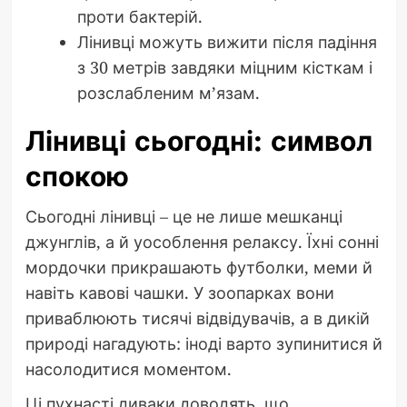
проти бактерій.
Лінивці можуть вижити після падіння
з 30 метрів завдяки міцним кісткам і
розслабленим м’язам.
Лінивці сьогодні: символ
спокою
Сьогодні лінивці – це не лише мешканці
джунглів, а й уособлення релаксу. Їхні сонні
мордочки прикрашають футболки, меми й
навіть кавові чашки. У зоопарках вони
приваблюють тисячі відвідувачів, а в дикій
природі нагадують: іноді варто зупинитися й
насолодитися моментом.
Ці пухнасті диваки доводять, що