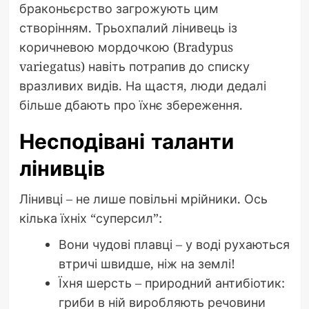
браконьєрство загрожують цим
створінням. Трьохпалий лінивець із
коричневою мордочкою (Bradypus
variegatus) навіть потрапив до списку
вразливих видів. На щастя, люди дедалі
більше дбають про їхнє збереження.
Несподівані таланти
лінивців
Лінивці – не лише повільні мрійники. Ось
кілька їхніх “суперсил”:
Вони чудові плавці – у воді рухаються
втричі швидше, ніж на землі!
Їхня шерсть – природний антибіотик:
гриби в ній виробляють речовини