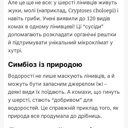
Але це ще не все: у шерсті лінивців живуть
жуки, молі (наприклад, Cryptoses choloepi) і
навіть гриби. Учені виявили до 120 видів
комах в одному лінивцеві! Ці “сусіди”
допомагають розкладати органічні рештки
й підтримувати унікальний мікроклімат у
хутрі.
Симбіоз із природою
Водорості не лише маскують лінивців, а й
можуть бути запасним джерелом їжі –
деякі види їх поїдають. А комахи, що гинуть
у шерсті, стають “добривом” для
водоростей. Це справжній приклад того, як
природа все продумала до дрібниць.