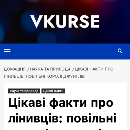
Перейти
до
VKURSE
вмісту
Основне
меню
ДОМАШНЯ
НАУКА ТА ПРИРОДА
ЦІКАВІ ФАКТИ ПРО
ЛІНИВЦІВ: ПОВІЛЬНІ КОРОЛІ ДЖУНГЛІВ
Наука та природа
Цікаві факти
Цікаві факти про
лінивців: повільні