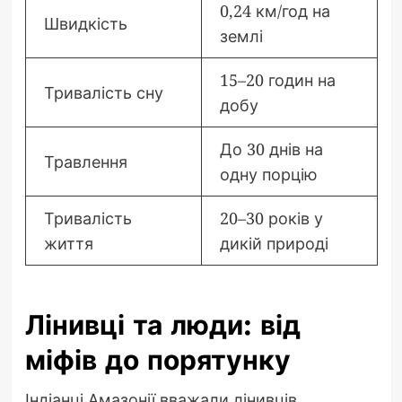
0,24 км/год на
Швидкість
землі
15–20 годин на
Тривалість сну
добу
До 30 днів на
Травлення
одну порцію
Тривалість
20–30 років у
життя
дикій природі
Лінивці та люди: від
міфів до порятунку
Індіанці Амазонії вважали лінивців