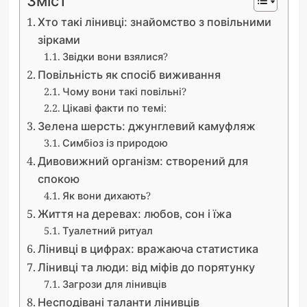
Зміст
Хто такі лінивці: знайомство з повільними
зірками
Звідки вони взялися?
Повільність як спосіб виживання
Чому вони такі повільні?
Цікаві факти по темі:
Зелена шерсть: джунглевий камуфляж
Симбіоз із природою
Дивовижний організм: створений для
спокою
Як вони дихають?
Життя на деревах: любов, сон і їжа
Туалетний ритуал
Лінивці в цифрах: вражаюча статистика
Лінивці та люди: від міфів до порятунку
Загрози для лінивців
Несподівані таланти лінивців